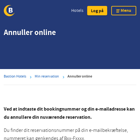
Menu
Hotels
Log på
Skip
Annuller online
to
main
content
Bastion Hotels
Min reservation
Annuller online
Ved at indtaste dit bookingnummer og din e-mailadresse kan
du annullere din nuværende reservation.
Du finder dit reservationsnummer på din e-mailbekræftelse,
nummeret kan genkendes af Bxx-Fxxxx.