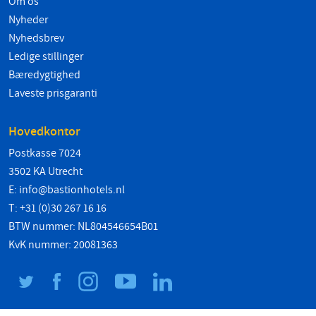
Om os
Nyheder
Nyhedsbrev
Ledige stillinger
Bæredygtighed
Laveste prisgaranti
Hovedkontor
Postkasse 7024
3502 KA Utrecht
E:
info@bastionhotels.nl
T: +31 (0)30 267 16 16
BTW nummer: NL804546654B01
KvK nummer: 20081363