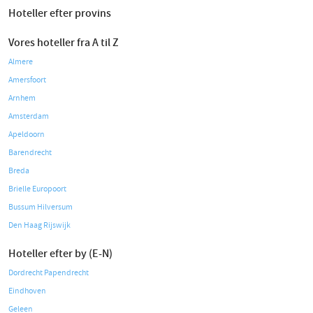
Hoteller efter provins
Vores hoteller fra A til Z
Almere
Amersfoort
Arnhem
Amsterdam
Apeldoorn
Barendrecht
Breda
Brielle Europoort
Bussum Hilversum
Den Haag Rijswijk
Hoteller efter by (E-N)
Dordrecht Papendrecht
Eindhoven
Geleen