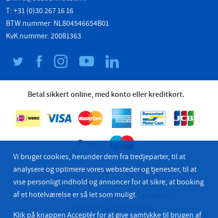
T: +31 (0)30 267 16 16
BTW nummer: NL804546654B01
KvK nummer: 20081363
Betal sikkert online, med konto eller kreditkort.
Vi bruger cookies, herunder dem fra tredjeparter, til at
analysere og optimere vores websteder og tjenester, til at
vise personligt indhold og annoncer for at sikre, at booking
© 2026 Bastion Hotel Group
af et hotelværelse er så let som muligt.
Privacy & Cookies
Terms & Conditions
Lowest Rate Guaranteed
Klik på knappen Acceptér for at give samtykke til brugen af ​​