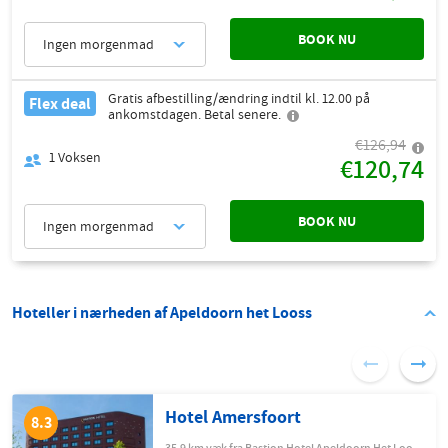
BOOK NU
Ingen morgenmad
Gratis afbestilling/ændring indtil kl. 12.00 på
Flex deal
ankomstdagen. Betal senere.
€126,94
1
Voksen
€120,74
BOOK NU
Ingen morgenmad
Hoteller i nærheden af Apeldoorn het Looss
Hotel Amersfoort
8.3