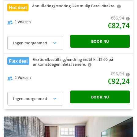
Annullering/ændring ikke mulig Betal direkte.
Hot deal
€86,94
1
Voksen
€82,74
BOOK NU
Ingen morgenmad
Gratis afbestilling/ændring indtil kl. 12.00 på
Flex deal
ankomstdagen. Betal senere.
€96,94
1
Voksen
€92,24
BOOK NU
Ingen morgenmad