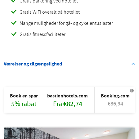
Gratis parkering ved hotellet
Gratis WiFi overalt på hotellet
Mange muligheder for gå- og cykelentusiaster
Gratis fitnessfaciliteter
Værelser og tilgængelighed
Book en spar
bastionhotels.com
Booking.com
E
5% rabat
Fra €82,74
€86,94