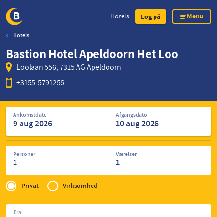
Menu
Hotels
Log på
Hotels
Skip
Bastion Hotel Apeldoorn Het Loo
to
main
Loolaan 556, 7315 AG Apeldoorn
content
+3155-5791255
Søg
Ankomstdato
Afgangsdato
efter
hoteller
Personer
Værelser
1
1
Privé
of
Privat
Virksomhed
Zakelijk
Fra