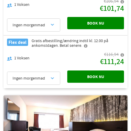
€106,94
1
Voksen
€101,74
BOOK NU
Ingen morgenmad
Gratis afbestilling/ændring indtil kl. 12.00 på
Flex deal
ankomstdagen. Betal senere.
€116,94
1
Voksen
€111,24
BOOK NU
Ingen morgenmad