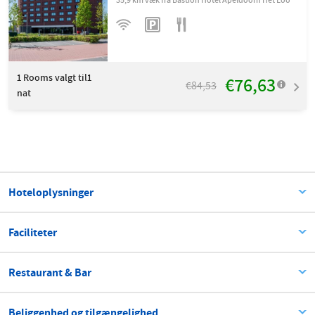
35,9 km væk fra Bastion Hotel Apeldoorn Het Loo
1
Rooms valgt til1
€76,63
€84,53
nat
Hoteloplysninger
Faciliteter
Restaurant & Bar
Beliggenhed og tilgængelighed