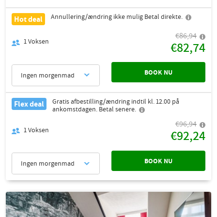
Annullering/ændring ikke mulig Betal direkte.
Hot deal
€86,94
1
Voksen
€82,74
BOOK NU
Ingen morgenmad
Gratis afbestilling/ændring indtil kl. 12.00 på
Flex deal
ankomstdagen. Betal senere.
€96,94
1
Voksen
€92,24
BOOK NU
Ingen morgenmad