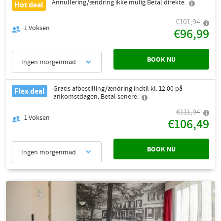
Annullering/ændring ikke mulig Betal direkte.
Hot deal
€101,94
1
Voksen
€96,99
BOOK NU
Ingen morgenmad
Gratis afbestilling/ændring indtil kl. 12.00 på
Flex deal
ankomstdagen. Betal senere.
€111,94
1
Voksen
€106,49
BOOK NU
Ingen morgenmad