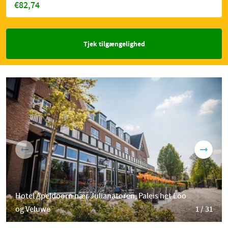
€82,74
Tjek tilgængelighed
Hotel Apeldoorn nær Julianatoren, Paleis het Loo
og Veluwe
1 / 31