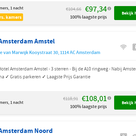
€97,34
mers, 1 nacht
€104,66
Bekijk 
100% laagste prijs
rs. kamers
 Amsterdam Amstel
e van Marwijk Kooystraat 30
,
1114 AC
Amsterdam
Hotel Amsterdam Amstel - 3 sterren - Bij de A10 ringweg - Nabij Amst
na ✓ Gratis parkeren ✓ Laagste Prijs Garantie
€108,01
€118,91
mers, 1 nacht
Bekijk 
100% laagste prijs
 Amsterdam Noord