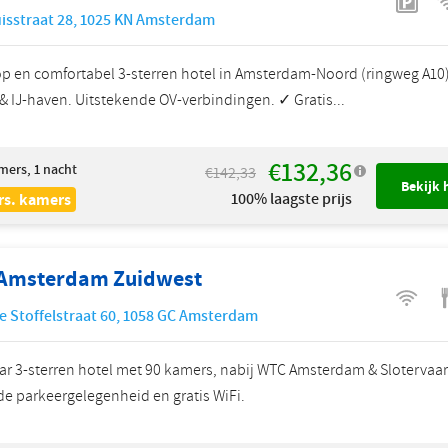
isstraat 28
,
1025 KN
Amsterdam
 en comfortabel 3-sterren hotel in Amsterdam-Noord (ringweg A10)
& IJ-haven. Uitstekende OV-verbindingen. ✓ Gratis...
€132,36
mers, 1 nacht
€142,33
Bekijk 
100% laagste prijs
rs. kamers
 Amsterdam Zuidwest
e Stoffelstraat 60
,
1058 GC
Amsterdam
ar 3-sterren hotel met 90 kamers, nabij WTC Amsterdam & Slotervaar
e parkeergelegenheid en gratis WiFi.