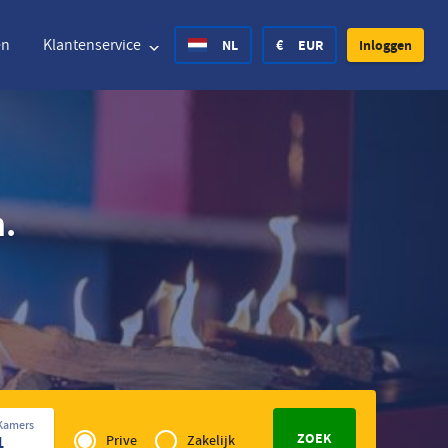
en
Klantenservice
NL
€
EUR
Inloggen
ted States Dollar
Deutsch
£
British Pound
n.
ted States Dollar
Deutsch
£
British Pound
ish Krone
Español
Rs.
India Rupee
way Krone
Hrvatski
zł
Poland Zloty
den Krona
Finnish
CHF
Switzerland Franc
Privé
Tsjechisch
Kamers
of
1
Prive
Zakelijk