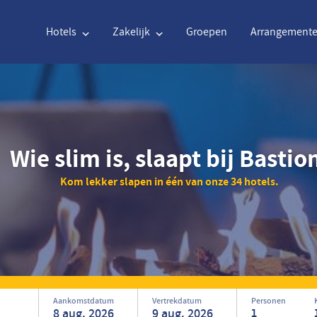
Hotels
Zakelijk
Groepen
Arrangement
Engels
€
Euro
Nederlands
$
Uni
Wie slim is, slaapt bij Bastio
Engels
€
Euro
Nederlands
$
Uni
Kom lekker slapen in één van onze 34 hotels.
Français
CAD
Canadian Dollar
Italiano
DKK
Dan
Polski
NZD
New Zealand Dollar
Português
NOK
Nor
Svenska
Kč
Czech Koruna
Danish
SEK
Swe
Greek
Norsk
Aankomstdatum
Vertrekdatum
Personen
1