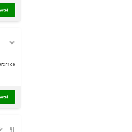
hotel
aarom de
hotel