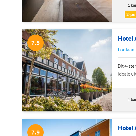
1
ka
2-pe
Hotel
7.5
Loolaan 
Dit 4-ste
ideale ui
1
ka
Hotel
7.9