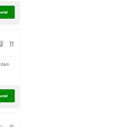
hotel
erdam
hotel