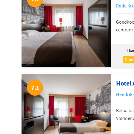
Rode Kru
Goedkoop
centrum 
1
ka
2-pe
Hotel
7.1
Hendrikj
Betaalba
Voldoend