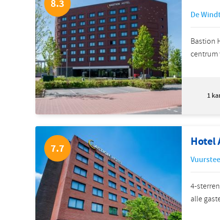
8.3
De Windt
Bastion 
centrum 
1
ka
Hotel
7.7
Vuurstee
4-sterren
alle gast