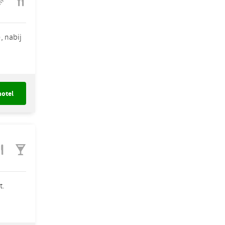
, nabij
hotel
t.