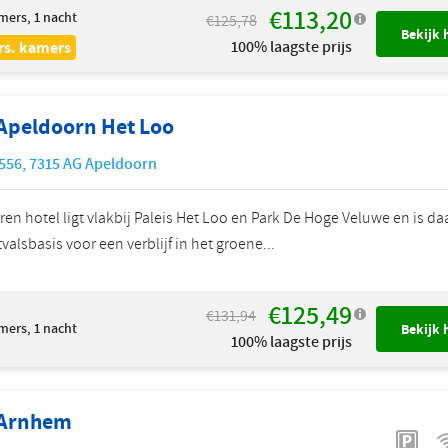
€113,20
mers, 1 nacht
€125,78
Bekijk 
100% laagste prijs
rs. kamers
 Apeldoorn Het Loo
556
,
7315 AG
Apeldoorn
rren hotel ligt vlakbij Paleis Het Loo en Park De Hoge Veluwe en is d
tvalsbasis voor een verblijf in het groene...
€125,49
€131,94
mers, 1 nacht
Bekijk 
100% laagste prijs
 Arnhem