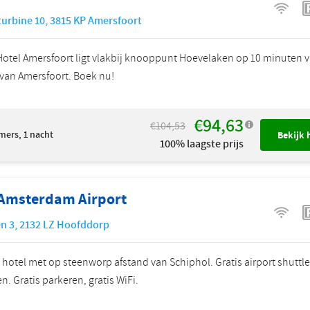
urbine 10
,
3815 KP
Amersfoort
Hotel Amersfoort ligt vlakbij knooppunt Hoevelaken op 10 minuten v
van Amersfoort. Boek nu!
€94,63
€104,53
mers, 1 nacht
Bekijk 
100% laagste prijs
 Amsterdam Airport
n 3
,
2132 LZ
Hoofddorp
 hotel met op steenworp afstand van Schiphol. Gratis airport shuttle
en. Gratis parkeren, gratis WiFi.