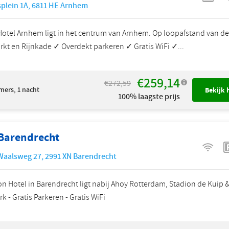
plein 1A
,
6811 HE
Arnhem
Hotel Arnhem ligt in het centrum van Arnhem. Op loopafstand van de
kt en Rijnkade ✓ Overdekt parkeren ✓ Gratis WiFi ✓...
€259,14
€272,59
mers, 1 nacht
Bekijk 
100% laagste prijs
 Barendrecht
Waalsweg 27
,
2991 XN
Barendrecht
on Hotel in Barendrecht ligt nabij Ahoy Rotterdam, Stadion de Kuip 
k - Gratis Parkeren - Gratis WiFi