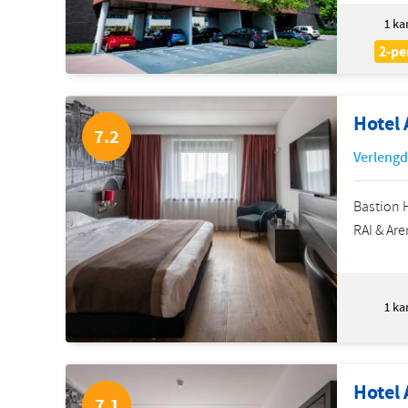
1
ka
2-pe
Hotel
7.2
Verlengd
Bastion 
RAI & Are
1
ka
Hotel
7.1