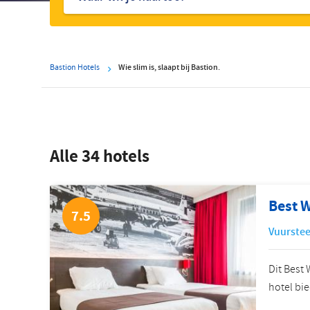
hotels
Bastion Hotels
Wie slim is, slaapt bij Bastion.
Alle 34 hotels
Best 
7.5
Vuurstee
Dit Best 
hotel bie