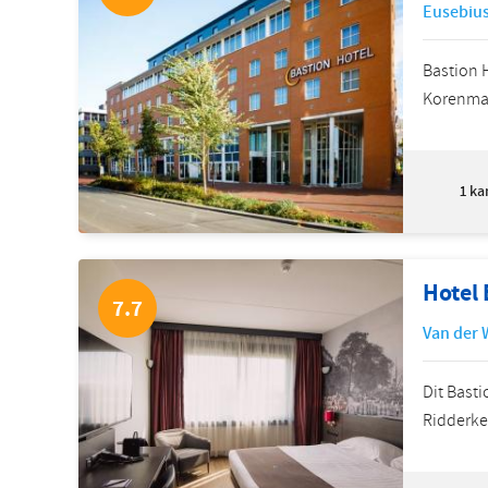
Eusebius
Bastion 
Korenmar
1
ka
Hotel
7.7
Van der 
Dit Basti
Ridderker