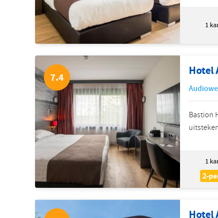
1
ka
Hotel
7.4
Audiowe
Bastion H
uitsteken
1
ka
2-pe
Hotel