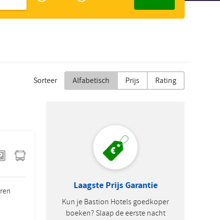
Zakelijk
Slowaaks
Sorteer
Alfabetisch
Prijs
Rating
Laagste Prijs Garantie
rren
Kun je Bastion Hotels goedkoper
boeken? Slaap de eerste nacht