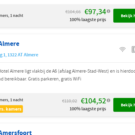
€97,34
€104,66
mers, 1 nacht
Bekijk 
100% laagste prijs
 Almere
g 1
,
1322 AT
Almere
otel Almere ligt vlakbij de A6 (afslag Almere-Stad-West) en is hierdo
d bereikbaar. Gratis parkeren, gratis WiFi
€104,52
mers, 1 nacht
€110,02
Bekijk 
100% laagste prijs
rs. kamers
 Amersfoort