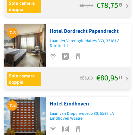
€78,75
Solo camera
€82,70
doppia
Hotel Dordrecht Papendrecht
7.8
Laan der Verenigde Naties 363
,
3318 LA
Dordrecht
€80,95
Solo camera
€85,00
doppia
Hotel Eindhoven
7.8
Laan van Diepenvoorde 30
,
5582 LA
Eindhoven Waalre