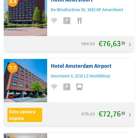
8.3
De Windturbine 10
,
3815 KP
Amersfoort
€76,63
€84,53
Hotel Amsterdam Airport
7.7
Vuursteen 3
,
2132 LZ
Hoofddorp
€72,76
Solo camera
€78,23
doppia