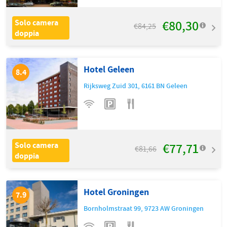
€80,30
Solo camera
€84,25
doppia
Hotel Geleen
8.4
Rijksweg Zuid 301
,
6161 BN
Geleen
€77,71
Solo camera
€81,66
doppia
Hotel Groningen
7.9
Bornholmstraat 99
,
9723 AW
Groningen