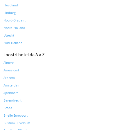
Flevoland
Limburg
Noord-Brabant
Noord-Holland
Utrecht
Zuid-Holland
I nostri hotel da A a Z
Almere
Amersfoort
Arnhem
Amsterdam
Apeldoorn
Barendrecht
Breda
Brielle Europoort
Bussum Hilversum