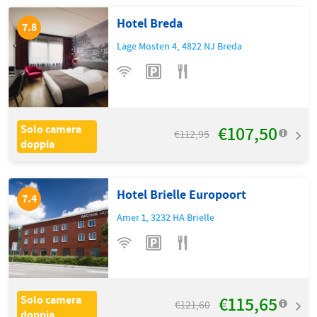
Hotel Breda
7.8
Lage Mosten 4
,
4822 NJ
Breda
€107,50
Solo camera
€112,95
doppia
Hotel Brielle Europoort
7.4
Amer 1
,
3232 HA
Brielle
€115,65
Solo camera
€121,60
doppia