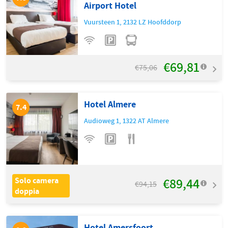
Airport Hotel
Vuursteen 1
,
2132 LZ
Hoofddorp
€69,81
€75,06
Hotel Almere
7.4
Audioweg 1
,
1322 AT
Almere
€89,44
Solo camera
€94,15
doppia
Hotel Amersfoort