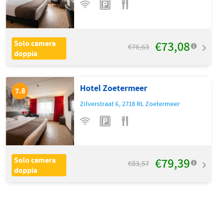
€73,08
Solo camera
€76,63
doppia
Hotel Zoetermeer
7.8
Zilverstraat 6
,
2718 RL
Zoetermeer
€79,39
Solo camera
€83,57
doppia