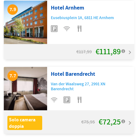
Hotel Arnhem
7.9
Eusebiusplein 1A
,
6811 HE
Arnhem
€111,89
€117,59
Hotel Barendrecht
7.7
Van der Waalsweg 27
,
2991 XN
Barendrecht
€72,25
Solo camera
€75,95
doppia