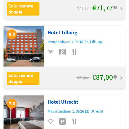
€71,77
Solo camera
€77,17
doppia
Hotel Tilburg
8.0
Kempenbaan 2
,
5018 TK
Tilburg
€87,00
Solo camera
€91,57
doppia
Hotel Utrecht
7.0
Mauritiuslaan 1
,
3526 LD
Utrecht