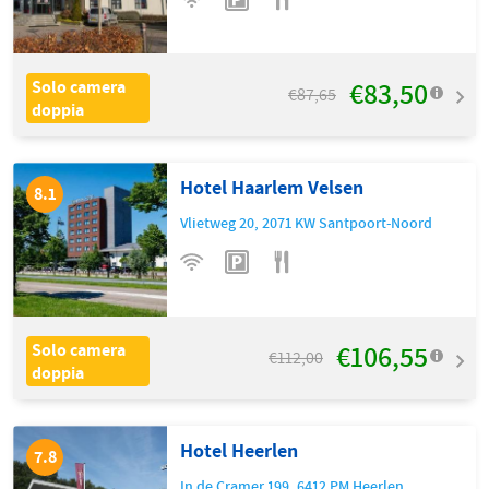
€83,50
Solo camera
€87,65
doppia
Hotel Haarlem Velsen
8.1
Vlietweg 20
,
2071 KW
Santpoort-Noord
€106,55
Solo camera
€112,00
doppia
Hotel Heerlen
7.8
In de Cramer 199
,
6412 PM
Heerlen