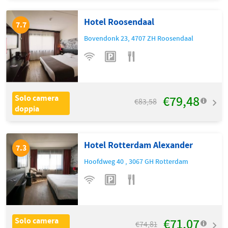
Hotel Roosendaal
7.7
Bovendonk 23
,
4707 ZH
Roosendaal
€79,48
Solo camera
€83,58
doppia
Hotel Rotterdam Alexander
7.3
Hoofdweg 40
,
3067 GH
Rotterdam
€71,07
Solo camera
€74,81