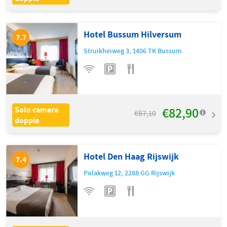
Hotel Bussum Hilversum
7.7
Struikheiweg 3
,
1406 TK
Bussum
€82,90
Solo camera
€87,10
doppia
Hotel Den Haag Rijswijk
7.4
Polakweg 12
,
2288 GG
Rijswijk