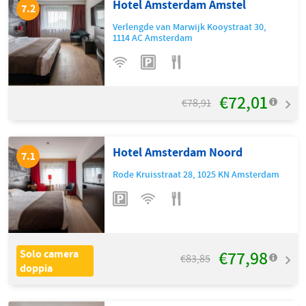
Hotel Amsterdam Amstel
7.2
Verlengde van Marwijk Kooystraat 30
,
1114 AC
Amsterdam
€72,01
€78,91
Hotel Amsterdam Noord
7.1
Rode Kruisstraat 28
,
1025 KN
Amsterdam
€77,98
Solo camera
€83,85
doppia