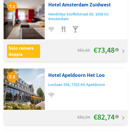
Hotel Amsterdam Zuidwest
7.1
Hendrikje Stoffelstraat 60
,
1058 GC
Amsterdam
€73,48
Solo camera
€81,65
doppia
Hotel Apeldoorn Het Loo
7.5
Loolaan 556
,
7315 AG
Apeldoorn
€82,74
€86,94