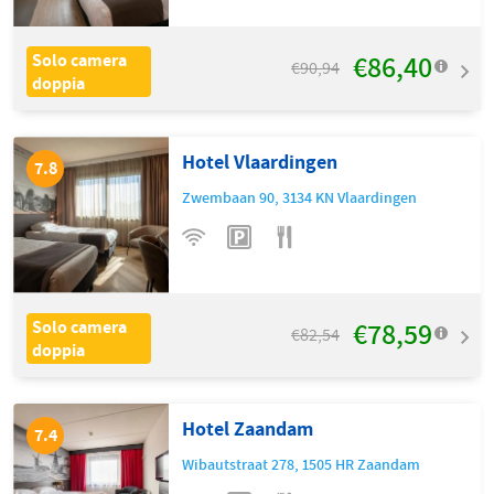
€86,40
Solo camera
€90,94
doppia
Hotel Vlaardingen
7.8
Zwembaan 90
,
3134 KN
Vlaardingen
€78,59
Solo camera
€82,54
doppia
Hotel Zaandam
7.4
Wibautstraat 278
,
1505 HR
Zaandam