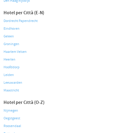
Den Haag Rijswijk
Hotel per Città (E-N)
Dordrecht Papendrecht
Eindhoven
Geleen
Groningen
Haarlem Velsen
Heerlen
Hoofddorp
Leiden
Leeuwarden
Maastricht
Hotel per Città (O-Z)
Nijmegen
Oegstgeest
Roosendaal