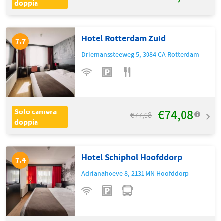
doppia
Hotel Rotterdam Zuid
7.7
Driemanssteeweg 5
,
3084 CA
Rotterdam
€74,08
Solo camera
€77,98
doppia
Hotel Schiphol Hoofddorp
7.4
Adrianahoeve 8
,
2131 MN
Hoofddorp