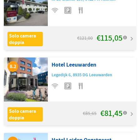
€115,05
Solo camera
€121,00
doppia
Hotel Leeuwarden
8.2
Legedijk 6
,
8935 DG
Leeuwarden
€81,45
Solo camera
€85,65
doppia
Hotel Leiden Oegstgeest