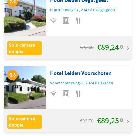
7.6
Rijnzichtweg 97
,
2342 AX
Oegstgeest
€89,24
Solo camera
€93,69
doppia
Hotel Leiden Voorschoten
6.8
Voorschoterweg 8
,
2324 NE
Leiden
€89,25
Solo camera
€93,70
doppia