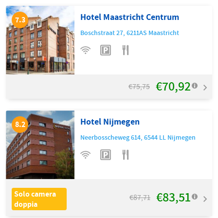
Hotel Maastricht Centrum
7.3
Boschstraat 27
,
6211AS
Maastricht
€70,92
€75,75
Hotel Nijmegen
8.2
Neerbosscheweg 614
,
6544 LL
Nijmegen
€83,51
Solo camera
€87,71
doppia