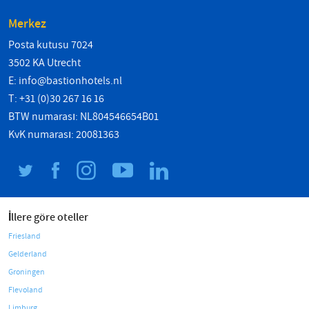
Merkez
Posta kutusu 7024
3502 KA Utrecht
E:
info@bastionhotels.nl
T: +31 (0)30 267 16 16
BTW numarası: NL804546654B01
KvK numarası: 20081363
İllere göre oteller
Friesland
Gelderland
Groningen
Flevoland
Limburg