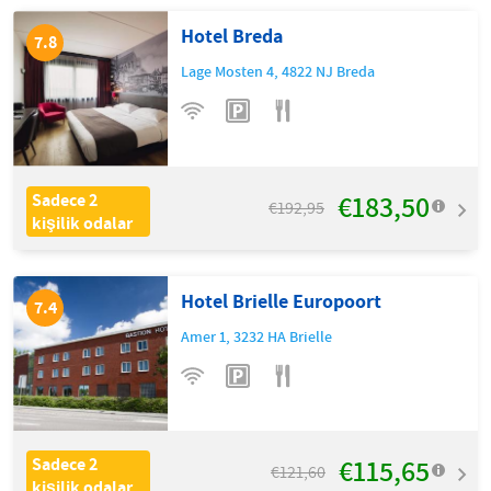
Hotel Breda
7.8
Lage Mosten 4
,
4822 NJ
Breda
€183,50
Sadece 2
€192,95
kişilik odalar
Hotel Brielle Europoort
7.4
Amer 1
,
3232 HA
Brielle
€115,65
Sadece 2
€121,60
kişilik odalar