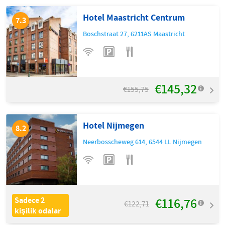
Hotel Maastricht Centrum
7.3
Boschstraat 27
,
6211AS
Maastricht
€145,32
€155,75
Hotel Nijmegen
8.2
Neerbosscheweg 614
,
6544 LL
Nijmegen
€116,76
Sadece 2
€122,71
kişilik odalar