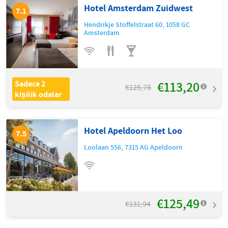
Hotel Amsterdam Zuidwest
7.1
Hendrikje Stoffelstraat 60
,
1058 GC
Amsterdam
€113,20
Sadece 2
€125,78
kişilik odalar
Hotel Apeldoorn Het Loo
7.5
Loolaan 556
,
7315 AG
Apeldoorn
€125,49
€131,94