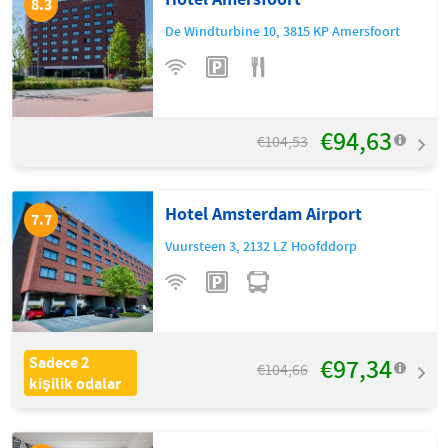
8.3
De Windturbine 10
,
3815 KP
Amersfoort
€94,63
€104,53
Hotel Amsterdam Airport
7.7
Vuursteen 3
,
2132 LZ
Hoofddorp
€97,34
Sadece 2
€104,66
kişilik odalar