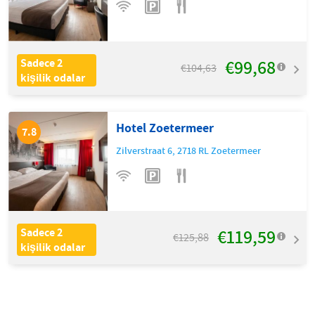
€99,68
Sadece 2
€104,63
kişilik odalar
Hotel Zoetermeer
7.8
Zilverstraat 6
,
2718 RL
Zoetermeer
€119,59
Sadece 2
€125,88
kişilik odalar