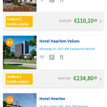
€110,10
Sadece 2
€115,65
kişilik odalar
Hotel Haarlem Velsen
8.1
Vlietweg 20
,
2071 KW
Santpoort-Noord
€234,80
Sadece 2
€247,00
kişilik odalar
Hotel Heerlen
7.8
In de Cramer 199
,
6412 PM
Heerlen