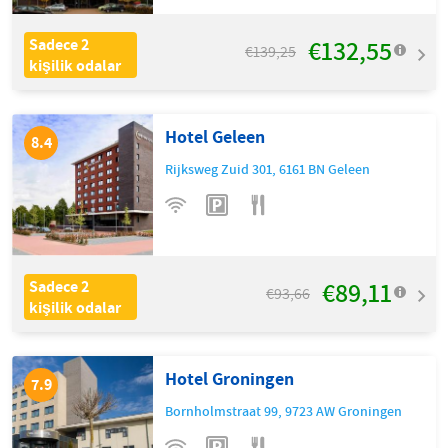
€132,55
Sadece 2
€139,25
kişilik odalar
Hotel Geleen
8.4
Rijksweg Zuid 301
,
6161 BN
Geleen
€89,11
Sadece 2
€93,66
kişilik odalar
Hotel Groningen
7.9
Bornholmstraat 99
,
9723 AW
Groningen