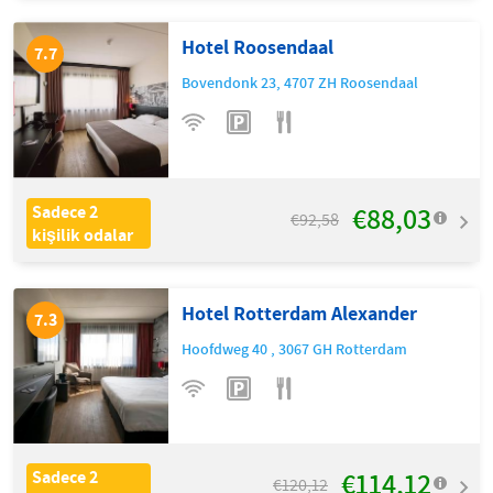
Hotel Roosendaal
7.7
Bovendonk 23
,
4707 ZH
Roosendaal
€88,03
Sadece 2
€92,58
kişilik odalar
Hotel Rotterdam Alexander
7.3
Hoofdweg 40
,
3067 GH
Rotterdam
€114,12
Sadece 2
€120,12