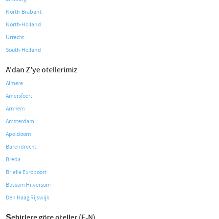
North-Brabant
North-Holland
Utrecht
South-Holland
A'dan Z'ye otellerimiz
Almere
Amersfoort
Arnhem
Amsterdam
Apeldoorn
Barendrecht
Breda
Brielle Europoort
Bussum Hilversum
Den Haag Rijswijk
Şehirlere göre oteller (E-N)