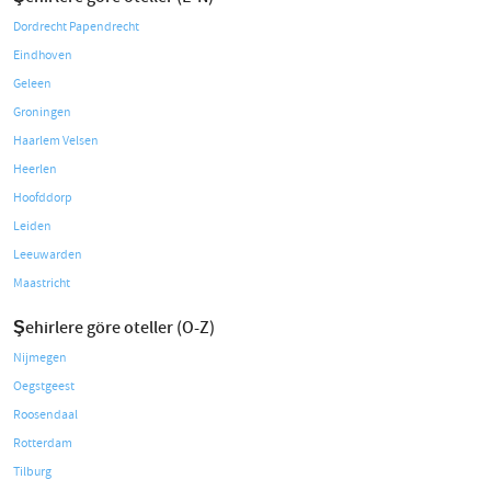
Dordrecht Papendrecht
Eindhoven
Geleen
Groningen
Haarlem Velsen
Heerlen
Hoofddorp
Leiden
Leeuwarden
Maastricht
Şehirlere göre oteller (O-Z)
Nijmegen
Oegstgeest
Roosendaal
Rotterdam
Tilburg