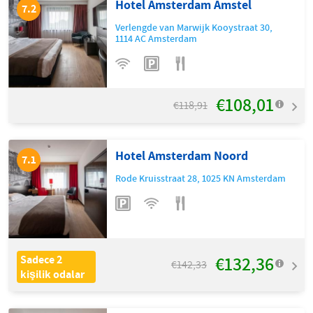
Hotel Amsterdam Amstel
7.2
Verlengde van Marwijk Kooystraat 30
,
1114 AC
Amsterdam
€108,01
€118,91
Hotel Amsterdam Noord
7.1
Rode Kruisstraat 28
,
1025 KN
Amsterdam
€132,36
Sadece 2
€142,33
kişilik odalar