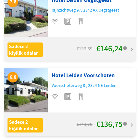
7.6
Rijnzichtweg 97
,
2342 AX
Oegstgeest
€146,24
Sadece 2
€153,69
kişilik odalar
Hotel Leiden Voorschoten
6.8
Voorschoterweg 8
,
2324 NE
Leiden
€136,75
Sadece 2
€143,70
kişilik odalar