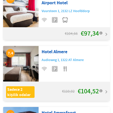
Airport Hotel
Vuursteen 1
,
2132 LZ
Hoofddorp
€97,34
€104,66
Hotel Almere
7.4
Audioweg 1
,
1322 AT
Almere
€104,52
Sadece 2
€110,02
kişilik odalar
Hotel Amersfoort