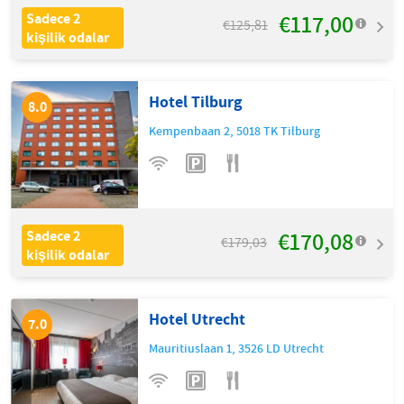
€117,00
Sadece 2
€125,81
kişilik odalar
Hotel Tilburg
8.0
Kempenbaan 2
,
5018 TK
Tilburg
€170,08
Sadece 2
€179,03
kişilik odalar
Hotel Utrecht
7.0
Mauritiuslaan 1
,
3526 LD
Utrecht