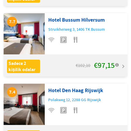
Hotel Bussum Hilversum
7.7
Struikheiweg 3
,
1406 TK
Bussum
€97,15
Sadece 2
€102,10
kişilik odalar
Hotel Den Haag Rijswijk
7.4
Polakweg 12
,
2288 GG
Rijswijk