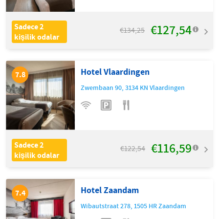
€127,54
Sadece 2
€134,25
kişilik odalar
Hotel Vlaardingen
7.8
Zwembaan 90
,
3134 KN
Vlaardingen
€116,59
Sadece 2
€122,54
kişilik odalar
Hotel Zaandam
7.4
Wibautstraat 278
,
1505 HR
Zaandam