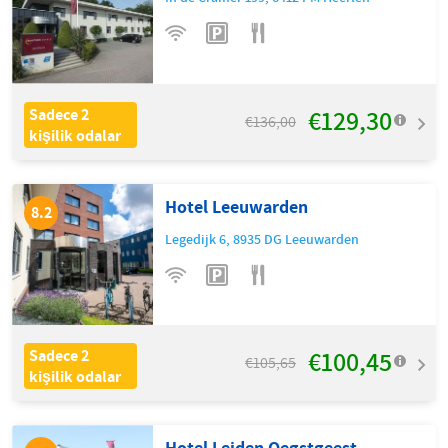
€129,30
Sadece 2
€136,00
kişilik odalar
Hotel Leeuwarden
8.2
Legedijk 6
,
8935 DG
Leeuwarden
€100,45
Sadece 2
€105,65
kişilik odalar
Hotel Leiden Oegstgeest