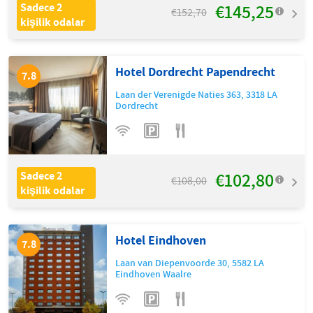
€145,25
Sadece 2
€152,70
kişilik odalar
Hotel Dordrecht Papendrecht
7.8
Laan der Verenigde Naties 363
,
3318 LA
Dordrecht
€102,80
Sadece 2
€108,00
kişilik odalar
Hotel Eindhoven
7.8
Laan van Diepenvoorde 30
,
5582 LA
Eindhoven Waalre