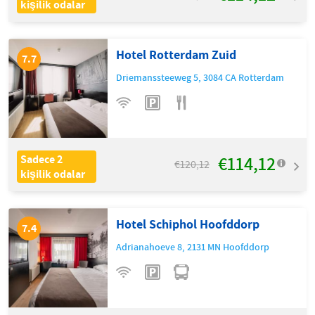
kişilik odalar
Hotel Rotterdam Zuid
7.7
Driemanssteeweg 5
,
3084 CA
Rotterdam
€114,12
Sadece 2
€120,12
kişilik odalar
Hotel Schiphol Hoofddorp
7.4
Adrianahoeve 8
,
2131 MN
Hoofddorp