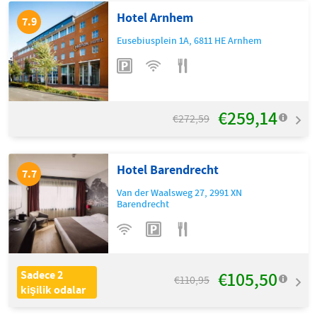
Hotel Arnhem
7.9
Eusebiusplein 1A
,
6811 HE
Arnhem
€259,14
€272,59
Hotel Barendrecht
7.7
Van der Waalsweg 27
,
2991 XN
Barendrecht
€105,50
Sadece 2
€110,95
kişilik odalar