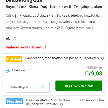
Deluxe King Oda
Boyut 24 m2 - Klima - Duş - Ücretsiz wi-fi - Tv - çalışma alanı
Çift kişilik yatak, LCD düz ekran TV, kasa, telefon, buzdolabı,
klima, kahve yapma imkanı, duş, tuvalet ve saç kurutma
makinesi içeren banyo, ücretsiz WiFi. Sigara içmek yasak.
2
Sadece 6 odaları mevcut
Cancellation/modification not possible. Pay directly.
Hot deal
€83,24
1
Yetişkin
€79,08
REZERVASYON YAP
Kahvaltı yok
Free cancellation/modification until 12:00 noon on the
Flex deal
day of arrival. Pay later.