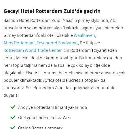
Geceyi Hotel Rotterdam Zuid'de geçirin
Bastion Hotel Rotterdam Zuid, Maas'ın güney kıyısında, A15
otoyolunun yakınında yer alan 3 yıldızlı, uygun fiyatlı bir oteldir.
Güney Rotterdam'daki otel, özellikle
Waalhaven
,
Ahoy Rotterdam
,
Feyenoord Stadyumu
, De Kuip ve
Rotterdam World Trade Center
için Rotterdam'ı ziyaret eden
konuklar için ideal bir konuma sahiptir. Bu konumlara otelden
hem toplu taşıma hem de araba ile çok kolay bir şekilde
ulaşılabilir. Elverişli konumu bu oteli misafirlerimiz arasında çok
popüler kılmaktadır. Ayrıca otelde ücretsiz otopark da
sunuyoruz. Sizi Rotterdam Zuid'da ağırlamaktan mutluluk
duyarız!
Ahoy ve Rotterdam limanı yakınında
Otel genelinde ücretsiz WiFi
Otelde ücretsiz otopark