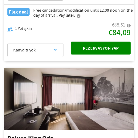
Free cancellation/modification until 12:00 noon on the
Flex deal
day of arrival. Pay later.
€88,51
1
Yetişkin
€84,09
REZERVASYON YAP
Kahvaltı yok