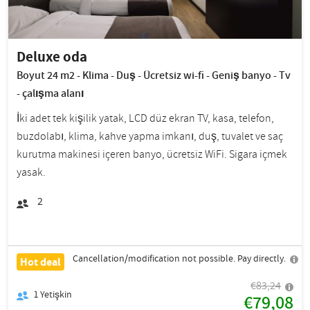
Deluxe oda
Boyut 24 m2 - Klima - Duş - Ücretsiz wi-fi - Geniş banyo - Tv
- çalışma alanı
İki adet tek kişilik yatak, LCD düz ekran TV, kasa, telefon,
buzdolabı, klima, kahve yapma imkanı, duş, tuvalet ve saç
kurutma makinesi içeren banyo, ücretsiz WiFi. Sigara içmek
yasak.
2
Cancellation/modification not possible. Pay directly.
Hot deal
€83,24
1
Yetişkin
€79,08