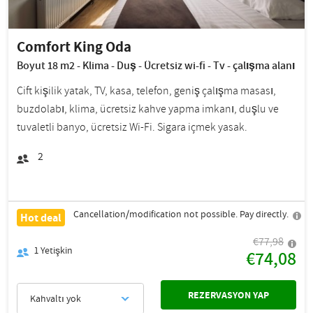
Comfort King Oda
Boyut 18 m2 - Klima - Duş - Ücretsiz wi-fi - Tv - çalışma alanı
Çift kişilik yatak, TV, kasa, telefon, geniş çalışma masası,
buzdolabı, klima, ücretsiz kahve yapma imkanı, duşlu ve
tuvaletli banyo, ücretsiz Wi-Fi. Sigara içmek yasak.
2
Cancellation/modification not possible. Pay directly.
Hot deal
€77,98
1
Yetişkin
€74,08
REZERVASYON YAP
Kahvaltı yok