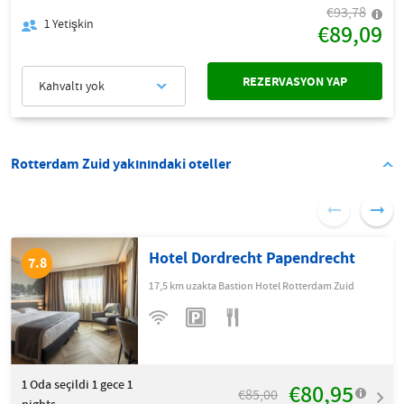
€93,78
1
Yetişkin
€89,09
REZERVASYON YAP
Kahvaltı yok
Rotterdam Zuid yakınındaki oteller
Hotel Dordrecht Papendrecht
7.8
17,5 km uzakta Bastion Hotel Rotterdam Zuid
1
Oda seçildi 1 gece 1
€80,95
€85,00