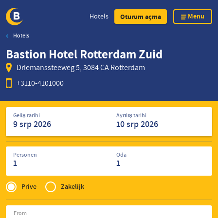
Menu
Hotels
Oturum açma
Hotels
Skip
Bastion Hotel Rotterdam Zuid
to
main
Driemanssteeweg 5, 3084 CA Rotterdam
content
+3110-4101000
Otel
Geliş tarihi
Ayrılış tarihi
arayın
Personen
Oda
1
1
Privé
of
Prive
Zakelijk
Zakelijk
From