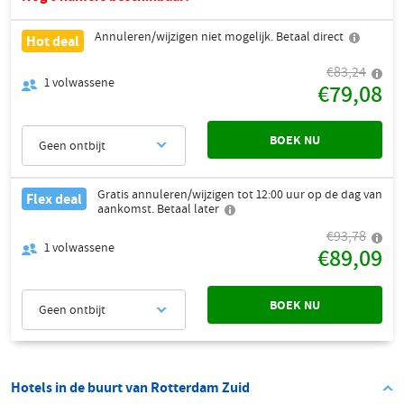
Annuleren/wijzigen niet mogelijk. Betaal direct
Hot deal
€83,24
1
volwassene
€79,08
BOEK NU
Geen ontbijt
Gratis annuleren/wijzigen tot 12:00 uur op de dag van
Flex deal
aankomst. Betaal later
€93,78
1
volwassene
€89,09
BOEK NU
Geen ontbijt
Hotels in de buurt van Rotterdam Zuid