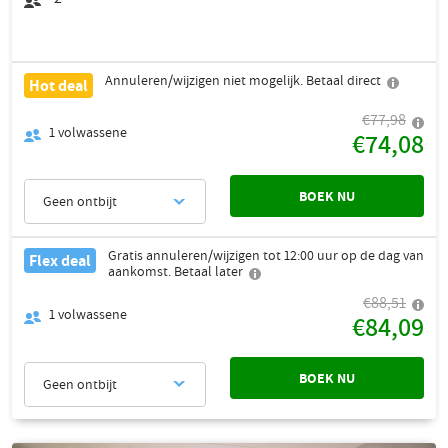
Annuleren/wijzigen niet mogelijk. Betaal direct
Hot deal
€77,98
1
volwassene
€74,08
BOEK NU
Geen ontbijt
Gratis annuleren/wijzigen tot 12:00 uur op de dag van
Flex deal
aankomst. Betaal later
€88,51
1
volwassene
€84,09
BOEK NU
Geen ontbijt