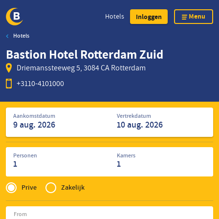
Menu
Hotels
Inloggen
Hotels
Overslaan
Bastion Hotel Rotterdam Zuid
en
naar
Driemanssteeweg 5, 3084 CA Rotterdam
de
+3110-4101000
inhoud
gaan
Zoek
Aankomstdatum
Vertrekdatum
naar
hotels
Personen
Kamers
1
1
Privé
of
Prive
Zakelijk
Zakelijk
From