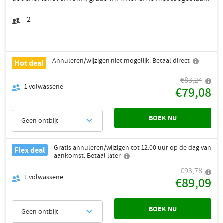
2
Annuleren/wijzigen niet mogelijk. Betaal direct
Hot deal
€83,24
1
volwassene
€79,08
BOEK NU
Geen ontbijt
Gratis annuleren/wijzigen tot 12:00 uur op de dag van
Flex deal
aankomst. Betaal later
€93,78
1
volwassene
€89,09
BOEK NU
Geen ontbijt