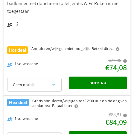
badkamer met douche en toilet, gratis WiFi. Roken is niet
toegestaan.
2
Annuleren/wijzigen niet mogelijk. Betaal direct
Hot deal
€77,98
1
volwassene
€74,08
BOEK NU
Geen ontbijt
Gratis annuleren/wijzigen tot 12:00 uur op de dag van
Flex deal
aankomst. Betaal later
€88,51
1
volwassene
€84,09