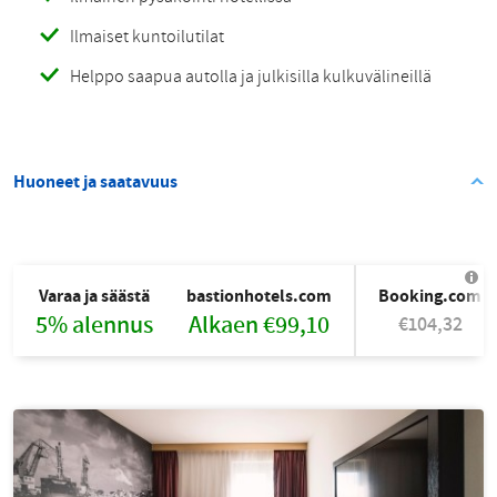
Ilmaiset kuntoilutilat
Helppo saapua autolla ja julkisilla kulkuvälineillä
Huoneet ja saatavuus
Varaa ja säästä
bastionhotels.com
Booking.com
5% alennus
Alkaen €99,10
€104,32