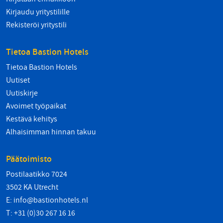
Kirjaudu yritystilille
Rekisteröi yritystili
Tietoa Bastion Hotels
Tietoa Bastion Hotels
Uutiset
Uutiskirje
Avoimet työpaikat
Kestävä kehitys
Alhaisimman hinnan takuu
Päätoimisto
Postilaatikko 7024
3502 KA Utrecht
E:
info@bastionhotels.nl
T: +31 (0)30 267 16 16