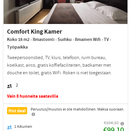
Comfort King Kamer
Koko 18 m2 - Ilmastointi - Suihku - Ilmainen Wifi - TV -
Työpaikka
Tweepersoonsbed, TV, kluis, telefoon, ruim bureau,
koelkast, airco, gratis koffiefaciliteiten, badkamer met
douche en toilet, gratis WiFi. Roken is niet toegestaan.
2
Vain 8 huoneita saatavilla
Peruutus/muutos ei ole mahdollinen. Maksa suoraan.
Hot deal
€104,32
1
Aikuinen
€99,10