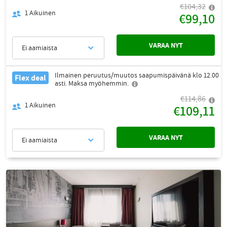
€104,32
1
Aikuinen
€99,10
VARAA NYT
Ei aamiaista
Ilmainen peruutus/muutos saapumispäivänä klo 12.00
Flex deal
asti. Maksa myöhemmin.
€114,86
1
Aikuinen
€109,11
VARAA NYT
Ei aamiaista