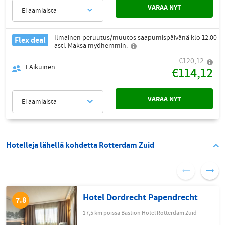
VARAA NYT
Ei aamiaista
Ilmainen peruutus/muutos saapumispäivänä klo 12.00
Flex deal
asti. Maksa myöhemmin.
€120,12
1
Aikuinen
€114,12
VARAA NYT
Ei aamiaista
Hotelleja lähellä kohdetta Rotterdam Zuid
Hotel Dordrecht Papendrecht
7.8
17,5 km poissa Bastion Hotel Rotterdam Zuid