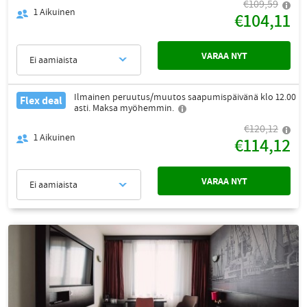
€109,59
1
Aikuinen
€104,11
VARAA NYT
Ei aamiaista
Ilmainen peruutus/muutos saapumispäivänä klo 12.00
Flex deal
asti. Maksa myöhemmin.
€120,12
1
Aikuinen
€114,12
VARAA NYT
Ei aamiaista