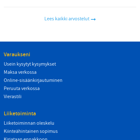
Lees kaikki arvostelut
Varaukseni
Usein kysytyt kysymykset
Maksa verkossa
Online-sisäänkirjautuminen
Peruuta verkossa
Vierastili
Liiketoiminta
Liiketoiminnan oleskelu
Kiinteähintainen sopimus
Kirjataan ennakkoon