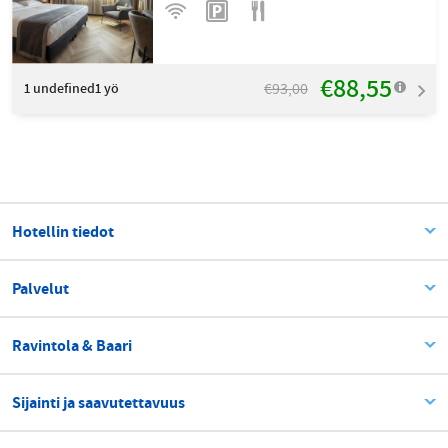
€88,55
€93,00
1
undefined1 yö
Hotellin tiedot
Palvelut
Ravintola & Baari
Sijainti ja saavutettavuus