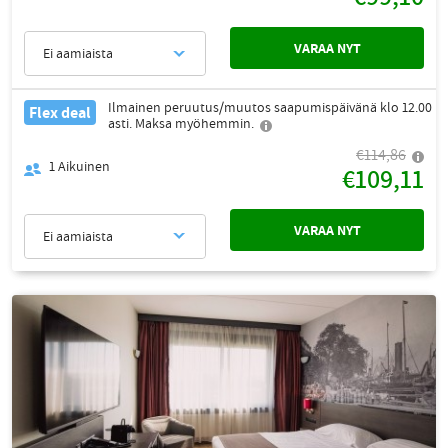
VARAA NYT
Ei aamiaista
Ilmainen peruutus/muutos saapumispäivänä klo 12.00
Flex deal
asti. Maksa myöhemmin.
€114,86
1
Aikuinen
€109,11
VARAA NYT
Ei aamiaista