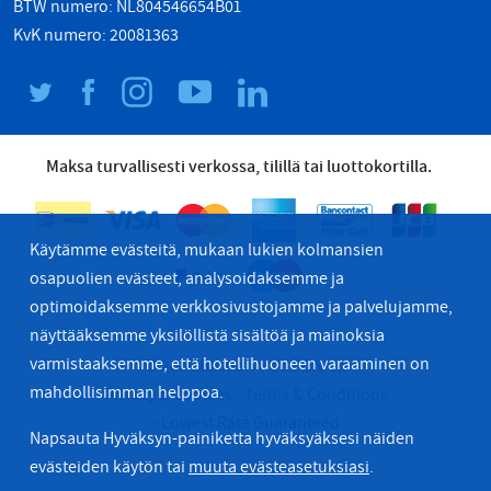
BTW numero: NL804546654B01
KvK numero: 20081363
Maksa turvallisesti verkossa, tilillä tai luottokortilla.
Käytämme evästeitä, mukaan lukien kolmansien
osapuolien evästeet, analysoidaksemme ja
optimoidaksemme verkkosivustojamme ja palvelujamme,
näyttääksemme yksilöllistä sisältöä ja mainoksia
varmistaaksemme, että hotellihuoneen varaaminen on
© 2026 Bastion Hotel Group
mahdollisimman helppoa.
Privacy & Cookies
Terms & Conditions
Lowest Rate Guaranteed
Napsauta Hyväksyn-painiketta hyväksyäksesi näiden
evästeiden käytön tai
muuta evästeasetuksiasi
.