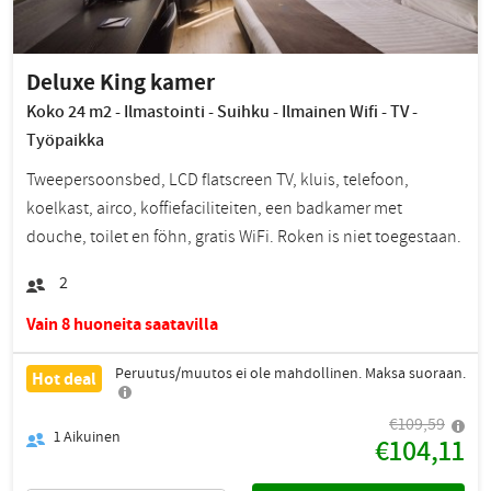
Deluxe King kamer
Koko 24 m2 - Ilmastointi - Suihku - Ilmainen Wifi - TV -
Työpaikka
Tweepersoonsbed, LCD flatscreen TV, kluis, telefoon,
koelkast, airco, koffiefaciliteiten, een badkamer met
douche, toilet en föhn, gratis WiFi. Roken is niet toegestaan.
2
Vain 8 huoneita saatavilla
Peruutus/muutos ei ole mahdollinen. Maksa suoraan.
Hot deal
€109,59
1
Aikuinen
€104,11