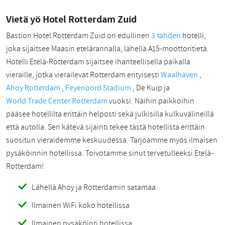
Vietä yö Hotel Rotterdam Zuid
Bastion Hotel Rotterdam Zuid on edullinen
3 tähden
hotelli,
joka sijaitsee Maasin etelärannalla, lähellä A15-moottoritietä.
Hotelli Etelä-Rotterdam sijaitsee ihanteellisella paikalla
vieraille, jotka vierailevat Rotterdam erityisesti
Waalhaven
,
Ahoy Rotterdam
,
Feyenoord Stadium
, De Kuip ja
World Trade Center Rotterdam
vuoksi. Näihin paikkoihin
pääsee hotellilta erittäin helposti sekä julkisilla kulkuvälineillä
että autolla. Sen kätevä sijainti tekee tästä hotellista erittäin
suositun vieraidemme keskuudessa. Tarjoamme myös ilmaisen
pysäköinnin hotellissa. Toivotamme sinut tervetulleeksi Etelä-
Rotterdam!
Lähellä Ahoy ja Rotterdamin satamaa
Ilmainen WiFi koko hotellissa
Ilmainen pysäköinti hotellissa