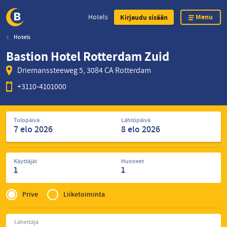
Menu
Hotels
Kirjaudu sisään
Hotels
Skip
Bastion Hotel Rotterdam Zuid
to
main
Driemanssteeweg 5, 3084 CA Rotterdam
content
+3110-4101000
Etsi
Tulopäivä
Lähtöpäivä
hotelleja
Käyttäjät
Huoneet
1
1
Privé
of
Prive
Liiketoiminta
Zakelijk
Lähettäjä