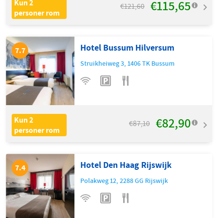
€115,65
Kun 2
€121,60
personer rom
Hotel Bussum Hilversum
7.7
Struikheiweg 3
,
1406 TK
Bussum
€82,90
Kun 2
€87,10
personer rom
Hotel Den Haag Rijswijk
7.4
Polakweg 12
,
2288 GG
Rijswijk