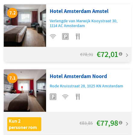
Hotel Amsterdam Amstel
7.2
Verlengde van Marwijk Kooystraat 30
,
1114 AC
Amsterdam
€72,01
€78,91
Hotel Amsterdam Noord
7.1
Rode Kruisstraat 28
,
1025 KN
Amsterdam
€77,98
Kun 2
€83,85
personer rom