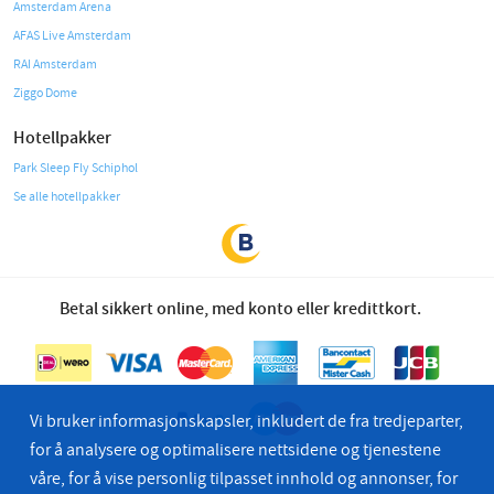
Amsterdam Arena
AFAS Live Amsterdam
RAI Amsterdam
Ziggo Dome
Hotellpakker
Park Sleep Fly Schiphol
Se alle hotellpakker
Betal sikkert online, med konto eller kredittkort.
Vi bruker informasjonskapsler, inkludert de fra tredjeparter,
for å analysere og optimalisere nettsidene og tjenestene
våre, for å vise personlig tilpasset innhold og annonser, for