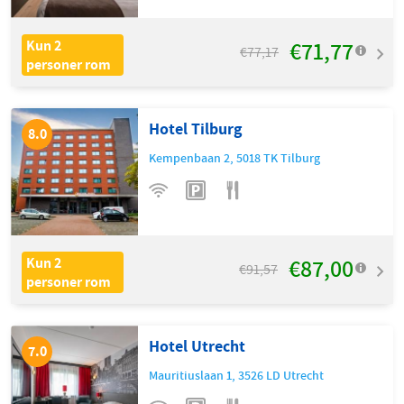
€71,77
Kun 2
€77,17
personer rom
Hotel Tilburg
8.0
Kempenbaan 2
,
5018 TK
Tilburg
€87,00
Kun 2
€91,57
personer rom
Hotel Utrecht
7.0
Mauritiuslaan 1
,
3526 LD
Utrecht