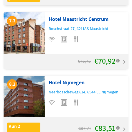
Hotel Maastricht Centrum
7.3
Boschstraat 27
,
6211AS
Maastricht
€70,92
€75,75
Hotel Nijmegen
8.2
Neerbosscheweg 614
,
6544 LL
Nijmegen
€83,51
Kun 2
€87,71