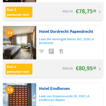
€78,75
Kun 2
€82,70
personer rom
Hotel Dordrecht Papendrecht
7.8
Laan der Verenigde Naties 363
,
3318 LA
Dordrecht
€80,95
Kun 2
€85,00
personer rom
Hotel Eindhoven
7.8
Laan van Diepenvoorde 30
,
5582 LA
Eindhoven Waalre