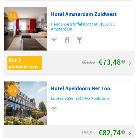
Hotel Amsterdam Zuidwest
7.1
Hendrikje Stoffelstraat 60
,
1058 GC
Amsterdam
€73,48
Kun 2
€81,65
personer rom
Hotel Apeldoorn Het Loo
7.5
Loolaan 556
,
7315 AG
Apeldoorn
€82,74
€86,94