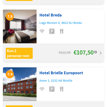
Hotel Breda
7.8
Lage Mosten 4
,
4822 NJ
Breda
€107,50
Kun 2
€112,95
personer rom
Hotel Brielle Europoort
7.4
Amer 1
,
3232 HA
Brielle