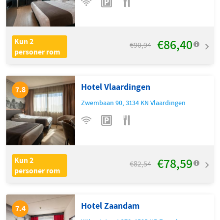
€86,40
Kun 2
€90,94
personer rom
Hotel Vlaardingen
7.8
Zwembaan 90
,
3134 KN
Vlaardingen
€78,59
Kun 2
€82,54
personer rom
Hotel Zaandam
7.4