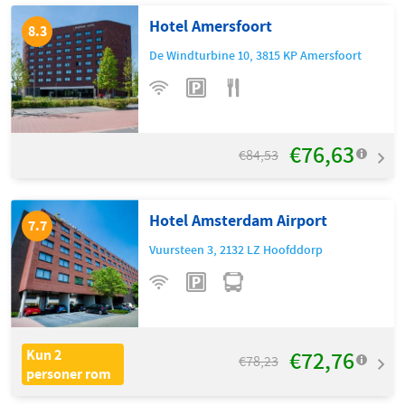
Hotel Amersfoort
8.3
De Windturbine 10
,
3815 KP
Amersfoort
€76,63
€84,53
Hotel Amsterdam Airport
7.7
Vuursteen 3
,
2132 LZ
Hoofddorp
€72,76
Kun 2
€78,23
personer rom