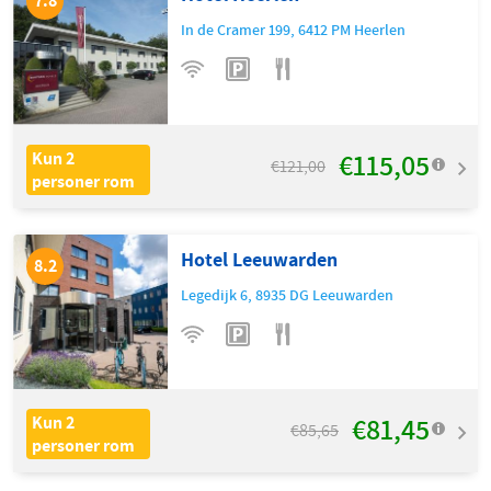
7.8
In de Cramer 199
,
6412 PM
Heerlen
€115,05
Kun 2
€121,00
personer rom
Hotel Leeuwarden
8.2
Legedijk 6
,
8935 DG
Leeuwarden
€81,45
Kun 2
€85,65
personer rom