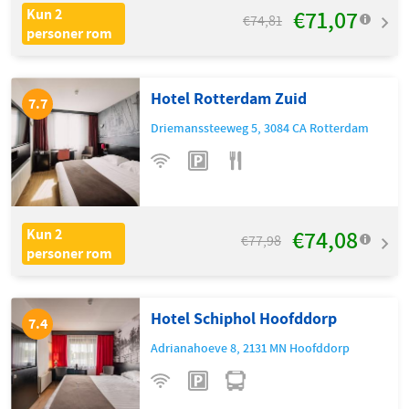
€71,07
Kun 2
€74,81
personer rom
Hotel Rotterdam Zuid
7.7
Driemanssteeweg 5
,
3084 CA
Rotterdam
€74,08
Kun 2
€77,98
personer rom
Hotel Schiphol Hoofddorp
7.4
Adrianahoeve 8
,
2131 MN
Hoofddorp