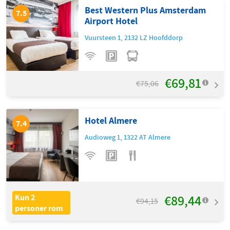
Best Western Plus Amsterdam
7.5
Airport Hotel
Vuursteen 1
,
2132 LZ
Hoofddorp
€69,81
€75,06
Hotel Almere
7.4
Audioweg 1
,
1322 AT
Almere
€89,44
Kun 2
€94,15
personer rom