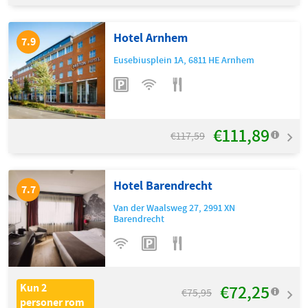
Hotel Arnhem
7.9
Eusebiusplein 1A
,
6811 HE
Arnhem
€111,89
€117,59
Hotel Barendrecht
7.7
Van der Waalsweg 27
,
2991 XN
Barendrecht
€72,25
Kun 2
€75,95
personer rom