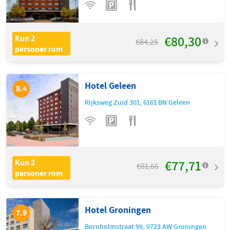
€80,30
Kun 2
€84,25
personer rom
Hotel Geleen
8.4
Rijksweg Zuid 301
,
6161 BN
Geleen
€77,71
Kun 2
€81,66
personer rom
Hotel Groningen
7.9
Bornholmstraat 99
,
9723 AW
Groningen