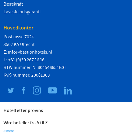
Bærekraft
Laveste prisgaranti
Hovedkontor
Postkasse 7024
3502 KA Utrecht
E:
info@bastionhotels.nl
T: +31 (0)30 267 16 16
BTW nummer: NL804546654B01
KvK-nummer: 20081363
Hotell etter provins
Våre hoteller fra A til Z
Almere