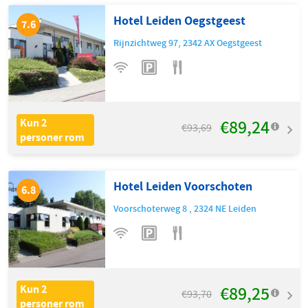
Hotel Leiden Oegstgeest
7.6
Rijnzichtweg 97
,
2342 AX
Oegstgeest
€89,24
Kun 2
€93,69
personer rom
Hotel Leiden Voorschoten
6.8
Voorschoterweg 8
,
2324 NE
Leiden
€89,25
Kun 2
€93,70
personer rom