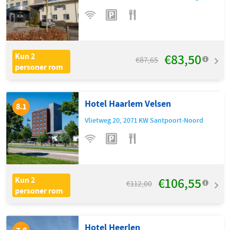
€83,50
Kun 2
€87,65
personer rom
Hotel Haarlem Velsen
8.1
Vlietweg 20
,
2071 KW
Santpoort-Noord
€106,55
Kun 2
€112,00
personer rom
Hotel Heerlen