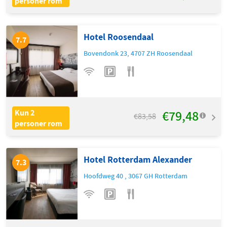
personer rom
Hotel Roosendaal
7.7
Bovendonk 23
,
4707 ZH
Roosendaal
€79,48
Kun 2
€83,58
personer rom
Hotel Rotterdam Alexander
7.3
Hoofdweg 40
,
3067 GH
Rotterdam