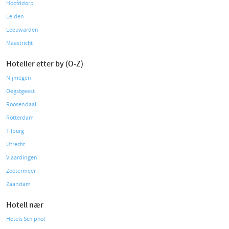
Hoofddorp
Leiden
Leeuwarden
Maastricht
Hoteller etter by (O-Z)
Nijmegen
Oegstgeest
Roosendaal
Rotterdam
Tilburg
Utrecht
Vlaardingen
Zoetermeer
Zaandam
Hotell nær
Hotels Schiphol