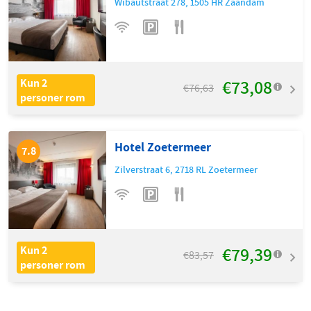
Wibautstraat 278
,
1505 HR
Zaandam
€73,08
Kun 2
€76,63
personer rom
Hotel Zoetermeer
7.8
Zilverstraat 6
,
2718 RL
Zoetermeer
€79,39
Kun 2
€83,57
personer rom