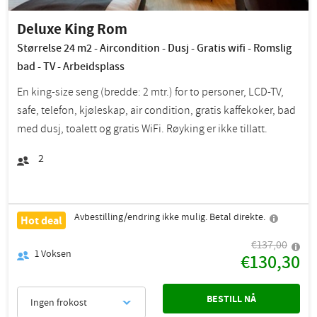
Deluxe King Rom
Størrelse 24 m2 - Aircondition - Dusj - Gratis wifi - Romslig
bad - TV - Arbeidsplass
En king-size seng (bredde: 2 mtr.) for to personer, LCD-TV,
safe, telefon, kjøleskap, air condition, gratis kaffekoker, bad
med dusj, toalett og gratis WiFi. Røyking er ikke tillatt.
2
Avbestilling/endring ikke mulig. Betal direkte.
Hot deal
€137,00
1
Voksen
€130,30
BESTILL NÅ
Ingen frokost