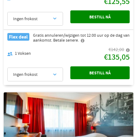
€125,55
BESTILL NÅ
Ingen frokost
Gratis annuleren/wijzigen tot 12:00 uur op de dag van
Flex deal
aankomst. Betale senere.
€142,00
1
Voksen
€135,05
BESTILL NÅ
Ingen frokost