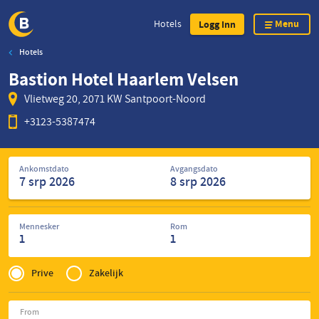
Menu
Hotels
Logg Inn
Hotels
Skip
Bastion Hotel Haarlem Velsen
to
main
Vlietweg 20, 2071 KW Santpoort-Noord
content
+3123-5387474
Søk
Ankomstdato
Avgangsdato
etter
hoteller
Mennesker
Rom
1
1
Privé
of
Prive
Zakelijk
Zakelijk
From