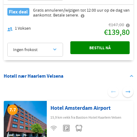
Gratis annuleren/wijzigen tot 12:00 uur op de dag van
Flex deal
aankomst. Betale senere.
€147,00
1
Voksen
€139,80
BESTILL NÅ
Ingen frokost
Hotell nær Haarlem Velsena
Hotel Amsterdam Airport
7.7
15,9 km vekk fra Bastion Hotel Haarlem Velsen