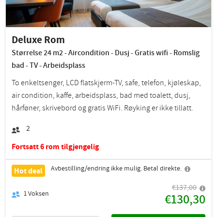
Deluxe Rom
Størrelse 24 m2 - Aircondition - Dusj - Gratis wifi - Romslig
bad - TV - Arbeidsplass
To enkeltsenger, LCD flatskjerm-TV, safe, telefon, kjøleskap,
air condition, kaffe, arbeidsplass, bad med toalett, dusj,
hårføner, skrivebord og gratis WiFi. Røyking er ikke tillatt.
2
Fortsatt 6 rom tilgjengelig
Avbestilling/endring ikke mulig. Betal direkte.
Hot deal
€137,00
1
Voksen
€130,30