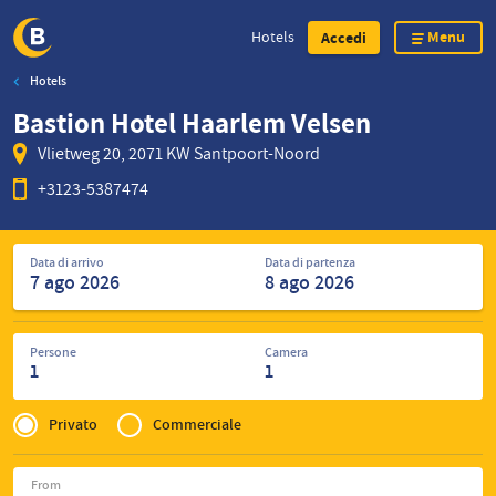
Menu
Hotels
Accedi
Hotels
Skip
Bastion Hotel Haarlem Velsen
to
main
Vlietweg 20, 2071 KW Santpoort-Noord
content
+3123-5387474
Cerca
Data di arrivo
Data di partenza
hotel
Persone
Camera
1
1
Privé
of
Privato
Commerciale
Zakelijk
From