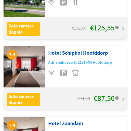
€125,55
Solo camera
€132,00
doppia
Hotel Schiphol Hoofddorp
7.4
Adrianahoeve 8
,
2131 MN
Hoofddorp
€87,50
Solo camera
€94,09
doppia
Hotel Zaandam
7.4