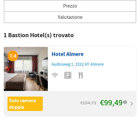
Prezzo
Valutazione
1
Bastion Hotel(s) trovato
Hotel Almere
7.4
Audioweg 1
,
1322 AT
Almere
€99,49
Solo camera
€104,73
doppia