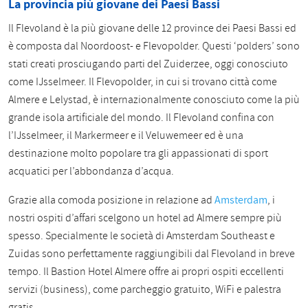
La provincia più giovane dei Paesi Bassi
Il Flevoland è la più giovane delle 12 province dei Paesi Bassi ed
è composta dal Noordoost- e Flevopolder. Questi ‘polders’ sono
stati creati prosciugando parti del Zuiderzee, oggi conosciuto
come IJsselmeer. Il Flevopolder, in cui si trovano città come
Almere e Lelystad, è internazionalmente conosciuto come la più
grande isola artificiale del mondo. Il Flevoland confina con
l’IJsselmeer, il Markermeer e il Veluwemeer ed è una
destinazione molto popolare tra gli appassionati di sport
acquatici per l’abbondanza d’acqua.
Grazie alla comoda posizione in relazione ad
Amsterdam
, i
nostri ospiti d’affari scelgono un hotel ad Almere sempre più
spesso. Specialmente le società di Amsterdam Southeast e
Zuidas sono perfettamente raggiungibili dal Flevoland in breve
tempo. Il Bastion Hotel Almere offre ai propri ospiti eccellenti
servizi (business), come parcheggio gratuito, WiFi e palestra
gratis.