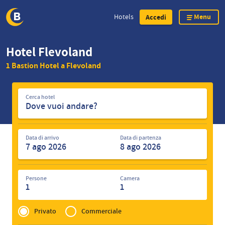
Menu
Hotels
Accedi
Skip
Hotel Flevoland
to
1 Bastion Hotel a Flevoland
main
content
Cerca
Cerca hotel
hotel
Data di arrivo
Data di partenza
Persone
Camera
1
1
Privé
of
Privato
Commerciale
Zakelijk