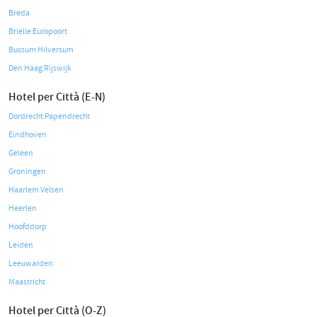
Breda
Brielle Europoort
Bussum Hilversum
Den Haag Rijswijk
Hotel per Città (E-N)
Dordrecht Papendrecht
Eindhoven
Geleen
Groningen
Haarlem Velsen
Heerlen
Hoofddorp
Leiden
Leeuwarden
Maastricht
Hotel per Città (O-Z)