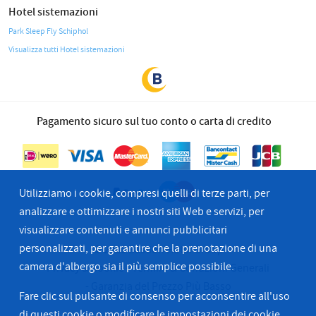
Hotel sistemazioni
Park Sleep Fly Schiphol
Visualizza tutti Hotel sistemazioni
Pagamento sicuro sul tuo conto o carta di credito
Utilizziamo i cookie, compresi quelli di terze parti, per
analizzare e ottimizzare i nostri siti Web e servizi, per
visualizzare contenuti e annunci pubblicitari
personalizzati, per garantire che la prenotazione di una
© 2026 Bastion Hotel Group
camera d'albergo sia il più semplice possibile.
Privacy & Cookie
Termini & Condzioni Generali
Garanzia del Prezzo Più Basso
Fare clic sul pulsante di consenso per acconsentire all'uso
di questi cookie o
modificare le impostazioni dei cookie.
.