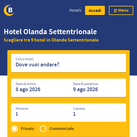
Menu
Hotels
Accedi
Skip
Hotel Olanda Settentrionale
to
Scegliere tra 9 hotel in Olanda Settentrionale
main
content
Cerca
Cerca hotel
hotel
Data di arrivo
Data di partenza
Persone
Camera
1
1
Privé
of
Privato
Commerciale
Zakelijk