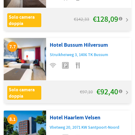
€128,09
Solo camera
€142,33
doppia
Hotel Bussum Hilversum
7.7
Struikheiweg 3
,
1406 TK
Bussum
€92,40
Solo camera
€97,10
doppia
Hotel Haarlem Velsen
8.1
Vlietweg 20
,
2071 KW
Santpoort-Noord