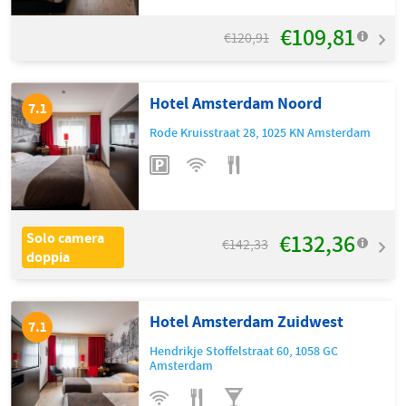
€109,81
€120,91
Hotel Amsterdam Noord
7.1
Rode Kruisstraat 28
,
1025 KN
Amsterdam
€132,36
Solo camera
€142,33
doppia
Hotel Amsterdam Zuidwest
7.1
Hendrikje Stoffelstraat 60
,
1058 GC
Amsterdam