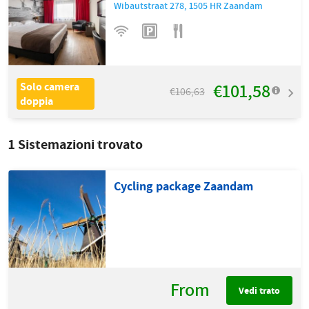
Wibautstraat 278
,
1505 HR
Zaandam
€101,58
Solo camera
€106,63
doppia
1
Sistemazioni trovato
Cycling package Zaandam
From
Vedi trato