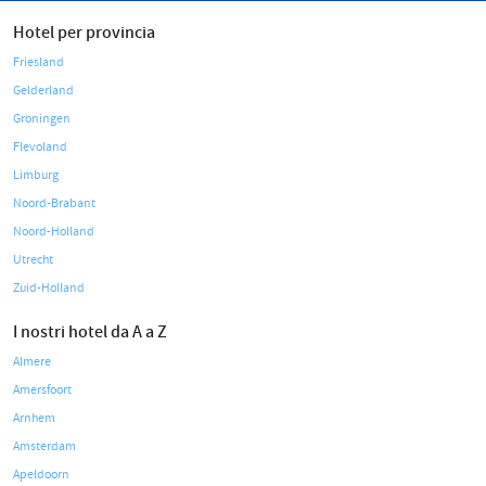
Hotel per provincia
Friesland
Gelderland
Groningen
Flevoland
Limburg
Noord-Brabant
Noord-Holland
Utrecht
Zuid-Holland
I nostri hotel da A a Z
Almere
Amersfoort
Arnhem
Amsterdam
Apeldoorn