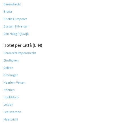
Barendrecht
Breda
Brielle Europoort
Bussum Hilversum
Den Haag Rijswijk
Hotel per Città (E-N)
Dordrecht Papendrecht
Eindhoven
Geleen
Groningen
Haarlem Velsen
Heerlen
Hoofddorp
Leiden
Leeuwarden
Maastricht