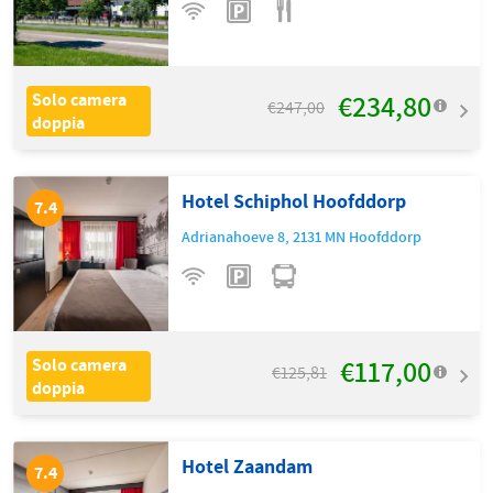
€234,80
Solo camera
€247,00
doppia
Hotel Schiphol Hoofddorp
7.4
Adrianahoeve 8
,
2131 MN
Hoofddorp
€117,00
Solo camera
€125,81
doppia
Hotel Zaandam
7.4