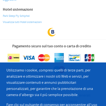
Hotel sistemazioni
Park Sleep Fly Schiphol
Visualizza tutti Hotel sistemazioni
Pagamento sicuro sul tuo conto o carta di credito
Utilizziamo i cookie, compresi quelli di terze parti, per
analizzare e ottimizzare i nostri siti Web e servizi, per
visualizzare contenuti e annunci pubblicitari
personalizzati, per garantire che la prenotazione di una
© 2026 Bastion Hotel Group
camera d'albergo sia il più semplice possibile.
Privacy & Cookie
Termini & Condzioni Generali
Garanzia del Prezzo Più Basso
Fare clic sul pulsante di consenso per acconsentire all'uso