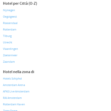
Hotel per Città (O-Z)
Nijmegen
Oegstgeest
Roosendaal
Rotterdam
Tilburg
Utrecht
Vlaardingen
Zoetermeer
Zaandam
Hotel nella zona di
Hotels Schiphol
Amsterdam Arena
AFAS Live Amsterdam
RAI Amsterdam
Rotterdam Haven
Ziggo Dome