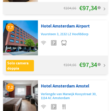
€97,34
€104,66
Hotel Amsterdam Airport
7.7
Vuursteen 3
,
2132 LZ
Hoofddorp
€97,34
Solo camera
€104,66
doppia
Hotel Amsterdam Amstel
7.2
Verlengde van Marwijk Kooystraat 30
,
1114 AC
Amsterdam