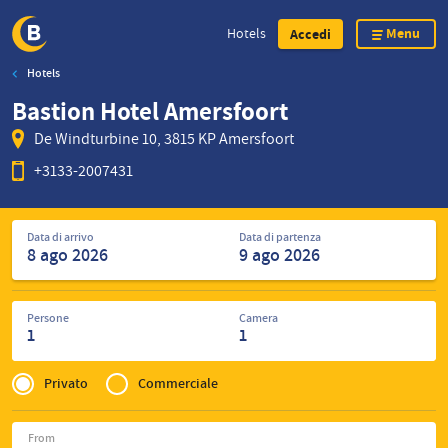
Menu
Hotels
Accedi
Hotels
Skip
Bastion Hotel Amersfoort
to
main
De Windturbine 10, 3815 KP Amersfoort
content
+3133-2007431
Cerca
Data di arrivo
Data di partenza
hotel
Persone
Camera
1
1
Privé
of
Privato
Commerciale
Zakelijk
From