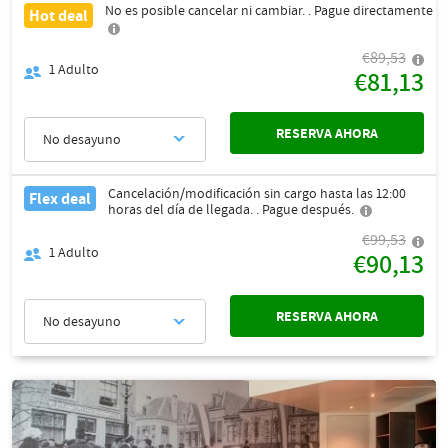
No es posible cancelar ni cambiar. . Pague directamente
Hot deal
€89,53
1
Adulto
€81,13
RESERVA AHORA
No desayuno
Cancelación/modificación sin cargo hasta las 12:00
Flex deal
horas del día de llegada. . Pague después.
€99,53
1
Adulto
€90,13
RESERVA AHORA
No desayuno