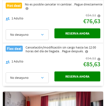
No es posible cancelar ni cambiar. . Pague directamente
Hot deal
€84,53
1
Adulto
€76,63
RESERVA AHORA
No desayuno
Cancelación/modificación sin cargo hasta las 12:00
Flex deal
horas del día de llegada. . Pague después.
€94,53
1
Adulto
€85,63
RESERVA AHORA
No desayuno