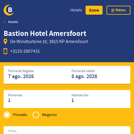
Menu
Hotels
Entre
Hotels
Skip
Bastion Hotel Amersfoort
to
main
De Windturbine 10, 3815 KP Amersfoort
content
+3133-2007431
Encuentre
Fecha de llegada
Fecha de salida
de
hoteles
Personas
Habitación
1
1
Privé
of
Privado
Negocio
Zakelijk
From