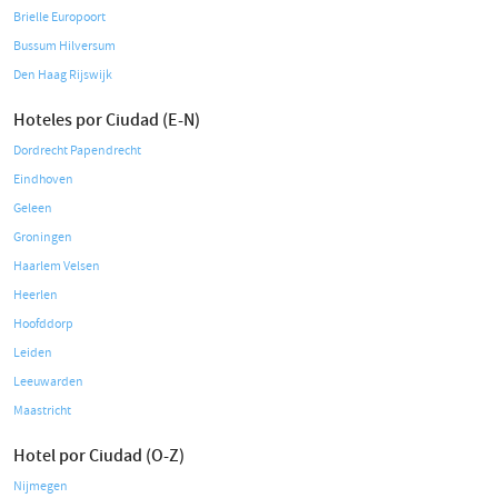
Brielle Europoort
Bussum Hilversum
Den Haag Rijswijk
Hoteles por Ciudad (E-N)
Dordrecht Papendrecht
Eindhoven
Geleen
Groningen
Haarlem Velsen
Heerlen
Hoofddorp
Leiden
Leeuwarden
Maastricht
Hotel por Ciudad (O-Z)
Nijmegen