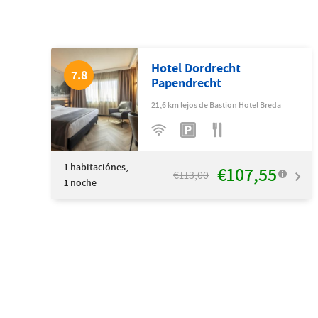
Hotel Dordrecht
7.8
Papendrecht
21,6 km lejos de Bastion Hotel Breda
1
habitaciónes,
€107,55
€113,00
1 noche