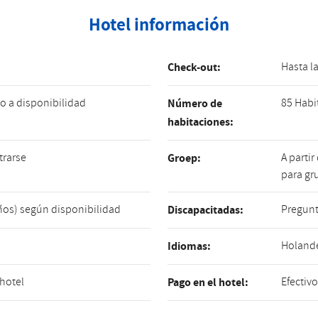
Hotel información
Hasta l
Check-out:
o a disponibilidad
85 Habi
Número de
habitaciones:
trarse
A partir
Groep:
para gr
años) según disponibilidad
Pregunt
Discapacitadas:
Holandé
Idiomas:
 hotel
Efectivo
Pago en el hotel: