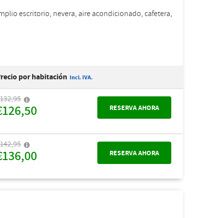
plio escritorio, nevera, aire acondicionado, cafetera,
recio por habitación
Incl. IVA.
132,95
€126,50
RESERVA AHORA
142,95
€136,00
RESERVA AHORA