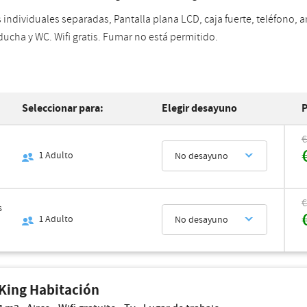
individuales separadas, Pantalla plana LCD, caja fuerte, teléfono, am
ucha y WC. Wifi gratis. Fumar no está permitido.
Seleccionar para:
Elegir desayuno
P
€
1
Adulto
No desayuno
€
s
1
Adulto
No desayuno
King Habitación