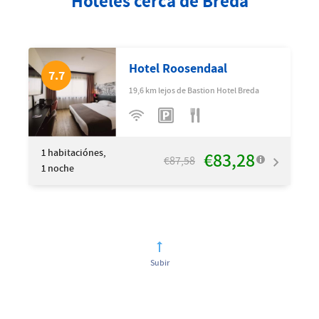
Hoteles cerca de Breda
Hotel Roosendaal
7.7
19,6 km lejos de Bastion Hotel Breda
1
habitaciónes,
€83,28
€87,58
1 noche
Subir