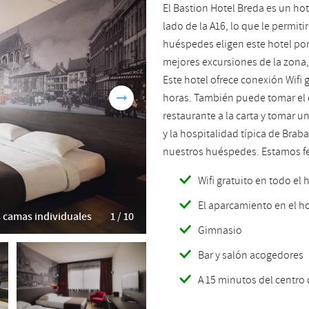
El Bastion Hotel Breda es un ho
Romanian
Turkish
lado de la A16, lo que le permit
huéspedes eligen este hotel por
mejores excursiones de la zona,
Este hotel ofrece conexión Wifi g
horas. También puede tomar el 
restaurante a la carta y tomar u
y la hospitalidad típica de Bra
nuestros huéspedes. Estamos fel
Wifi gratuito en todo el 
El aparcamiento en el ho
s camas individuales
1 / 10
Gimnasio
Bar y salón acogedores
A 15 minutos del centro