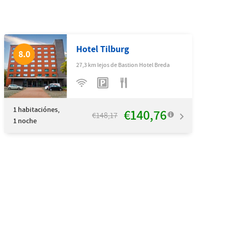
Hotel Tilburg
8.0
27,3 km lejos de Bastion Hotel Breda
1
habitaciónes,
€140,76
€148,17
1 noche