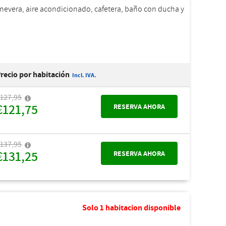
, nevera, aire acondicionado, cafetera, baño con ducha y
recio por habitación
Incl. IVA.
127,95
€121,75
RESERVA AHORA
137,95
€131,25
RESERVA AHORA
Solo 1 habitacion disponible