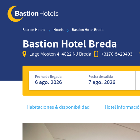
Skip
to
main
content
Bastion Hotels
Hotels
Bastion Hotel Breda
Bastion Hotel Breda
Lage Mosten 4, 4822 NJ Breda
+3176-5420403
Encuentre
de
Fecha de llegada
Fecha de salida
hoteles
Habitaciones & disponibilidad
Hotel Informaci