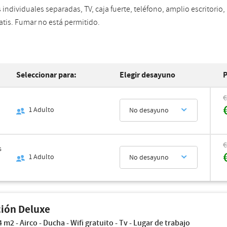
individuales separadas, TV, caja fuerte, teléfono, amplio escritorio
ratis. Fumar no está permitido.
Seleccionar para:
Elegir desayuno
P
€
1
Adulto
No desayuno
€
s
1
Adulto
No desayuno
ión Deluxe
m2 - Airco - Ducha - Wifi gratuito - Tv - Lugar de trabajo