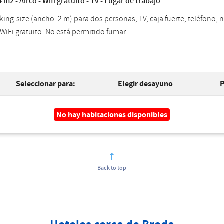
m2 - Airco - Wifi gratuito - Tv - Lugar de trabajo
ing-size (ancho: 2 m) para dos personas, TV, caja fuerte, teléfono, 
, WiFi gratuito. No está permitido fumar.
Seleccionar para:
Elegir desayuno
P
No hay habitaciones disponibles
Back to top