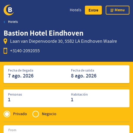
Menu
Hotels
Entre
Hotels
Skip
Bastion Hotel Eindhoven
to
main
Laan van Diepenvoorde 30, 5582 LA Eindhoven Waalre
content
+3140-2092055
Encuentre
Fecha de llegada
Fecha de salida
de
hoteles
Personas
Habitación
1
1
Privé
of
Privado
Negocio
Zakelijk
From