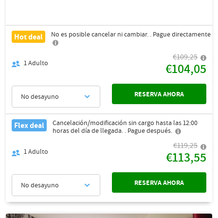
No es posible cancelar ni cambiar. . Pague directamente
Hot deal
€109,25
1
Adulto
€104,05
RESERVA AHORA
No desayuno
Cancelación/modificación sin cargo hasta las 12:00
Flex deal
horas del día de llegada. . Pague después.
€119,25
1
Adulto
€113,55
RESERVA AHORA
No desayuno