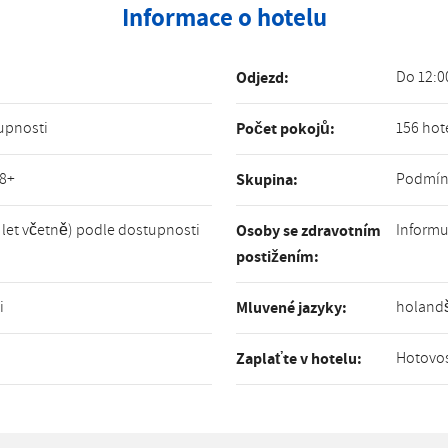
Informace o hotelu
Do 12:0
Odjezd:
upnosti
156 hot
Počet pokojů:
18+
Podmínk
Skupina:
 let včetně) podle dostupnosti
Informu
Osoby se zdravotním
postižením:
i
holandš
Mluvené jazyky:
Hotovos
Zaplaťte v hotelu: