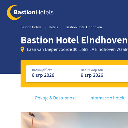
Skip
to
main
content
Bastion Hotels
Hotels
Bastion Hotel Eindhoven
Bastion Hotel Eindhoven
Laan van Diepenvoorde 30, 5582 LA Eindhoven Waalr
Hledat
hotely
Datum příjezdu
Datum odjezdu
Pokoje & Dostupnost
Informace o hotelu