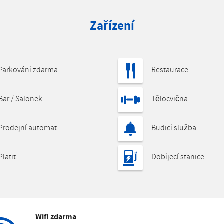
Zařízení
Parkování zdarma
Restaurace
Bar / Salonek
Tělocvična
Prodejní automat
Budicí služba
Platit
Dobíjecí stanice
Wifi zdarma