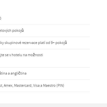
0
elových pokojů
y skupinové rezervace platí od 9+ pokojů
jte se v hotelu na možnosti
tina a angličtina
t, Amex, Mastercard, Visa a Maestro (PIN)