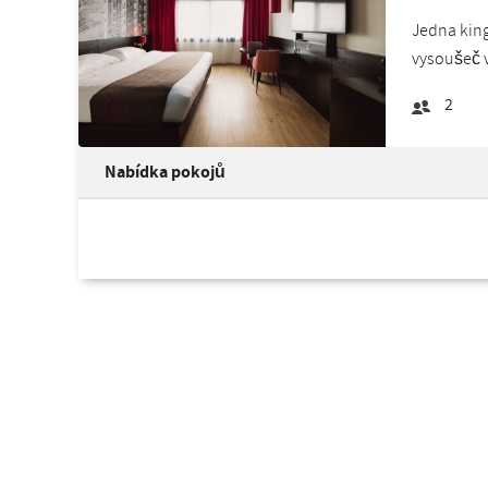
Jedna king
vysoušeč v
2
Nabídka pokojů