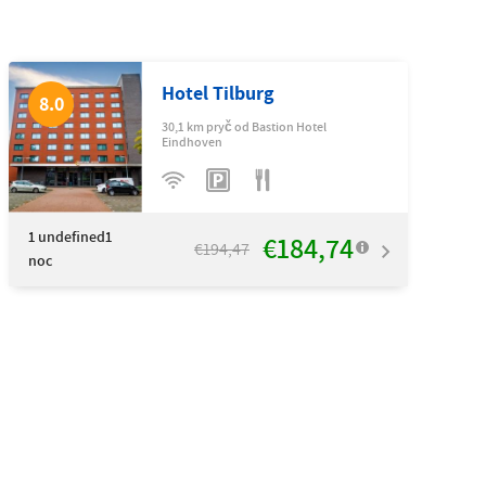
Hotel Tilburg
8.0
30,1 km pryč od Bastion Hotel
Eindhoven
1
undefined1
€184,74
€194,47
noc