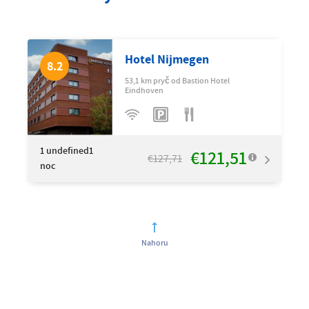
Hotel Nijmegen
8.2
53,1 km pryč od Bastion Hotel
Eindhoven
1
undefined1
€121,51
€127,71
noc
Nahoru