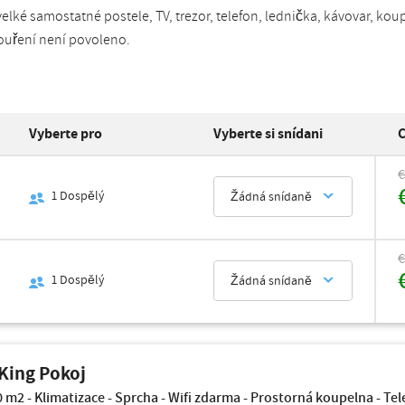
velké samostatné postele, TV, trezor, telefon, lednička, kávovar, ko
ouření není povoleno.
Vyberte pro
Vyberte si snídani
C
€
1
Dospělý
Žádná snídaně
€
1
Dospělý
Žádná snídaně
King Pokoj
0 m2 - Klimatizace - Sprcha - Wifi zdarma - Prostorná koupelna - Tel