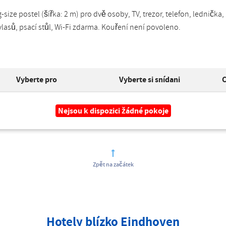
-size postel (šířka: 2 m) pro dvě osoby, TV, trezor, telefon, lednič
lasů, psací stůl, Wi-Fi zdarma. Kouření není povoleno.
Vyberte pro
Vyberte si snídani
C
Nejsou k dispozici žádné pokoje
Zpět na začátek
Hotely blízko Eindhoven