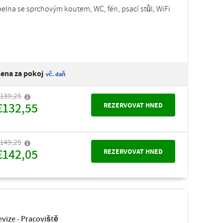
upelna se sprchovým koutem, WC, fén, psací stůl, WiFi
ena za pokoj
vč. daň
139,25
€132,55
REZERVOVAT HNED
149,25
€142,05
REZERVOVAT HNED
evize - Pracoviště