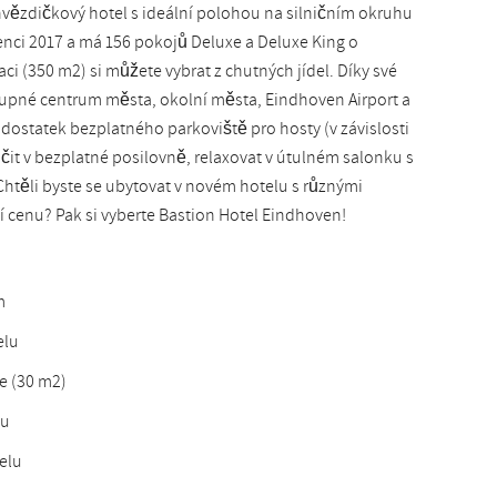
vězdičkový hotel s ideální polohou na silničním okruhu
Slovak
venci 2017 a má 156 pokojů Deluxe a Deluxe King o
aci (350 m2) si můžete vybrat z chutných jídel. Díky své
tupné centrum města, okolní města, Eindhoven Airport a
dostatek bezplatného parkoviště pro hosty (v závislosti
ičit v bezplatné posilovně, relaxovat v útulném salonku s
htěli byste se ubytovat v novém hotelu s různými
ní cenu? Pak si vyberte Bastion Hotel Eindhoven!
m
elu
e (30 m2)
nu
elu