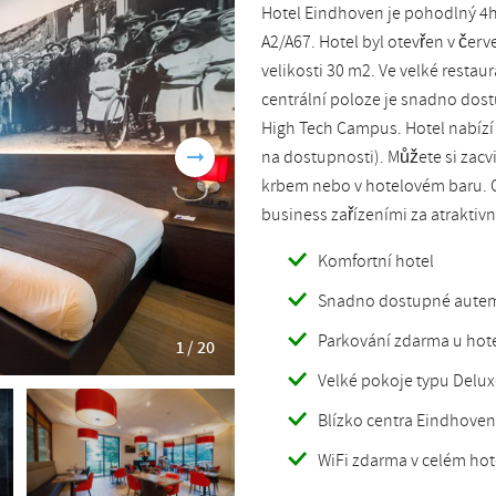
Hotel Eindhoven je pohodlný 4h
Romanian
Turkish
A2/A67. Hotel byl otevřen v čer
velikosti 30 m2. Ve velké restaur
centrální poloze je snadno dos
High Tech Campus. Hotel nabízí 
na dostupnosti). Můžete si zacv
krbem nebo v hotelovém baru. C
business zařízeními za atraktiv
Komfortní hotel
Snadno dostupné aute
Parkování zdarma u hot
1 / 20
Velké pokoje typu Delux
Blízko centra Eindhove
WiFi zdarma v celém hot