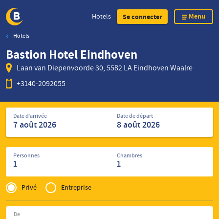
Menu
Hotels
Se connecter
Hotels
Skip
Bastion Hotel Eindhoven
to
main
Laan van Diepenvoorde 30, 5582 LA Eindhoven Waalre
content
+3140-2092055
Rechercher
Date d’arrivée
Date de départ
des
hôtels
Personnes
Chambres
1
1
Privé
of
Privé
Entreprise
Zakelijk
De