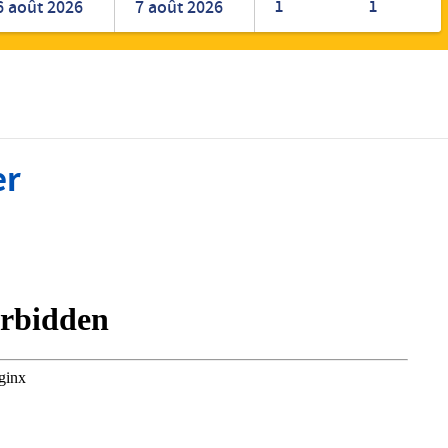
1
1
Romanian
Turkish
er