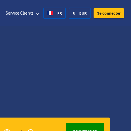
Service Clients
FR
€
EUR
Se connecter
States Dollar
Deutsch
£
British Pound
States Dollar
Deutsch
£
British Pound
 Krone
Español
Rs.
India Rupee
 Krone
Hvratski
zł
Poland Zloty
 Krona
Finnish
CHF
Switzerland Franc
Czech
Privé