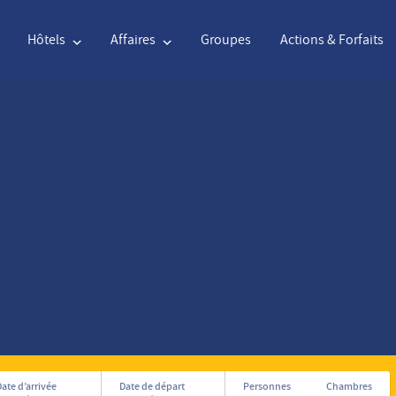
Hôtels
Affaires
Groupes
Actions & Forfaits
Anglais
€
Euro
Nederlands
$
United 
Anglais
€
Euro
Nederlands
$
United 
Français
CAD
Canadian Dollar
Italiano
DKK
Danish
Polski
NZD
New Zealand Dollar
Português
NOK
Norway
Svenska
Kč
Czech Koruna
Danish
SEK
Sweden
Greek
Norsk
ate d’arrivée
Date de départ
Personnes
Chambres