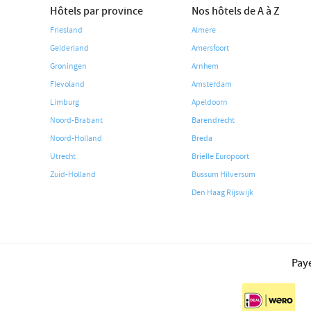
Hôtels par province
Nos hôtels de A à Z
Friesland
Almere
Gelderland
Amersfoort
Groningen
Arnhem
Flevoland
Amsterdam
Limburg
Apeldoorn
Noord-Brabant
Barendrecht
Noord-Holland
Breda
Utrecht
Brielle Europoort
Zuid-Holland
Bussum Hilversum
Den Haag Rijswijk
Paye