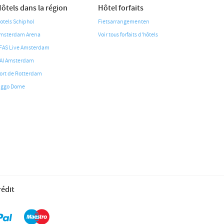
ôtels dans la région
Hôtel forfaits
otels Schiphol
Fietsarrangementen
msterdam Arena
Voir tous forfaits d'hôtels
FAS Live Amsterdam
AI Amsterdam
ort de Rotterdam
iggo Dome
rédit