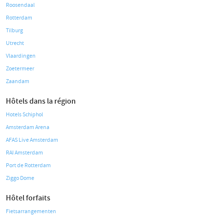
Roosendaal
Rotterdam
Tilburg
Utrecht
Vlaardingen
Zoetermeer
Zaandam
Hôtels dans la région
Hotels Schiphol
Amsterdam Arena
AFAS Live Amsterdam
RAI Amsterdam
Port de Rotterdam
Ziggo Dome
Hôtel forfaits
Fietsarrangementen