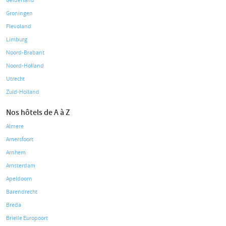
Gelderland
Groningen
Flevoland
Limburg
Noord-Brabant
Noord-Holland
Utrecht
Zuid-Holland
Nos hôtels de A à Z
Almere
Amersfoort
Arnhem
Amsterdam
Apeldoorn
Barendrecht
Breda
Brielle Europoort