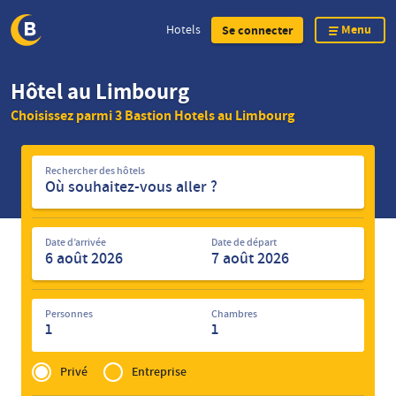
Menu
Hotels
Se connecter
Skip
Hôtel au Limbourg
to
Choisissez parmi 3 Bastion Hotels au Limbourg
main
content
Rechercher
Rechercher des hôtels
des
hôtels
Date d’arrivée
Date de départ
Personnes
Chambres
1
1
Privé
of
Privé
Entreprise
Zakelijk