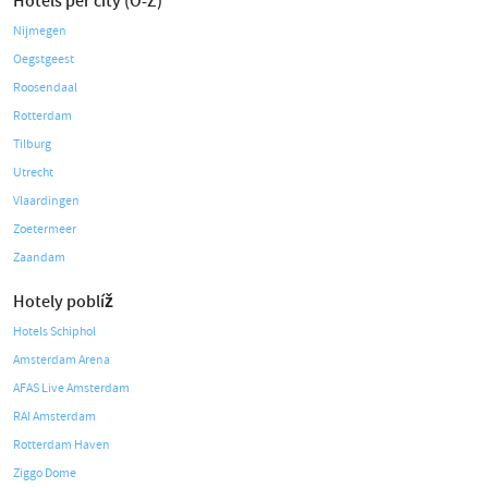
Hotels per city (O-Z)
Nijmegen
Oegstgeest
Roosendaal
Rotterdam
Tilburg
Utrecht
Vlaardingen
Zoetermeer
Zaandam
Hotely poblíž
Hotels Schiphol
Amsterdam Arena
AFAS Live Amsterdam
RAI Amsterdam
Rotterdam Haven
Ziggo Dome