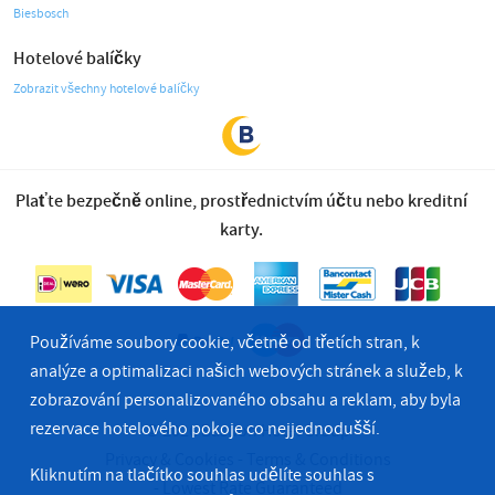
Biesbosch
Hotelové balíčky
Zobrazit všechny hotelové balíčky
Plaťte bezpečně online, prostřednictvím účtu nebo kreditní
karty.
Používáme soubory cookie, včetně od třetích stran, k
analýze a optimalizaci našich webových stránek a služeb, k
zobrazování personalizovaného obsahu a reklam, aby byla
rezervace hotelového pokoje co nejjednodušší.
© 2026 Bastion Hotel Group
Privacy & Cookies
Terms & Conditions
Kliknutím na tlačítko souhlas udělíte souhlas s
Lowest Rate Guaranteed