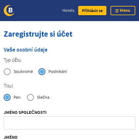
Menu
Hotels
Přihlásit se
Skip
Zaregistrujte si účet
to
main
content
Vaše osobní údaje
Typ účtu
Soukromé
Podnikání
Titul
Pan.
Slečna.
JMÉNO SPOLEČNOSTI
JMÉNO