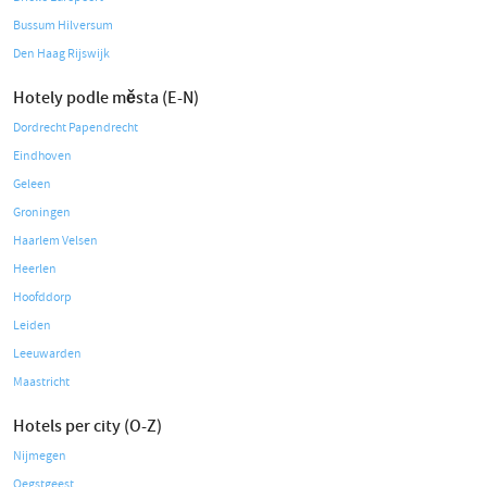
Bussum Hilversum
Den Haag Rijswijk
Hotely podle města (E-N)
Dordrecht Papendrecht
Eindhoven
Geleen
Groningen
Haarlem Velsen
Heerlen
Hoofddorp
Leiden
Leeuwarden
Maastricht
Hotels per city (O-Z)
Nijmegen
Oegstgeest