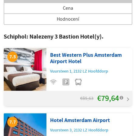
Cena
Hodnocení
Schiphol: Nalezeny
3
Bastion Hotel(y).
Best Western Plus Amsterdam
7.5
Airport Hotel
Vuursteen 1
,
2132 LZ
Hoofddorp
€79,64
€85,63
Hotel Amsterdam Airport
7.7
Vuursteen 3
,
2132 LZ
Hoofddorp