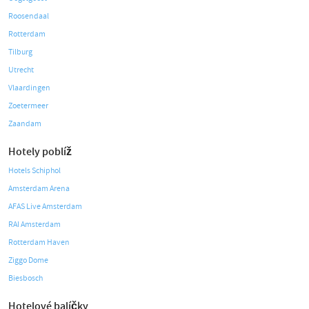
Roosendaal
Rotterdam
Tilburg
Utrecht
Vlaardingen
Zoetermeer
Zaandam
Hotely poblíž
Hotels Schiphol
Amsterdam Arena
AFAS Live Amsterdam
RAI Amsterdam
Rotterdam Haven
Ziggo Dome
Biesbosch
Hotelové balíčky