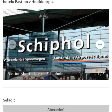
hotelu Bastion v Hoofddorpu.
Bastion shuttle bus na Schiphol
1 / 3
Seřadit
Abecedně