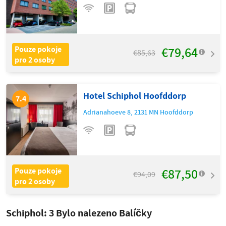
€79,64
Pouze pokoje
€85,63
pro 2 osoby
Hotel Schiphol Hoofddorp
7.4
Adrianahoeve 8
,
2131 MN
Hoofddorp
€87,50
Pouze pokoje
€94,09
pro 2 osoby
Schiphol:
3
Bylo nalezeno Balíčky