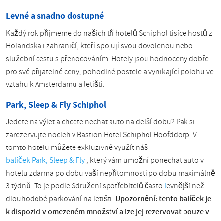
Levné a snadno dostupné
Každý rok přijmeme do našich tří hotelů Schiphol tisíce hostů z
Holandska i zahraničí, kteří spojují svou dovolenou nebo
služební cestu s přenocováním. Hotely jsou hodnoceny dobře
pro své přijatelné ceny, pohodlné postele a vynikající polohu ve
vztahu k Amsterdamu a letišti.
Park, Sleep & Fly Schiphol
Jedete na výlet a chcete nechat auto na delší dobu? Pak si
zarezervujte nocleh v Bastion Hotel Schiphol Hoofddorp. V
tomto hotelu můžete exkluzivně využít náš
balíček Park, Sleep & Fly
, který vám umožní ponechat auto v
hotelu zdarma po dobu vaší nepřítomnosti po dobu maximálně
3 týdnů. To je podle Sdružení spotřebitelů často
l
evnější než
dlouhodobé parkování na letišti.
Upozornění: tento balíček je
k dispozici v omezeném množství a lze jej rezervovat pouze v