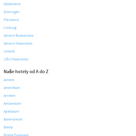
Gelderland
Groningen
Flevoland
Limburg
Severní Brabantsko
Severní Holandsko
Utrecht
Jižní Holandsko
Naše hotely od A do Z
Almere
Amersfoort
Arnhem
Amsterdam
Apeldoorn
Barendrecht
Breda
Brielle Europoort