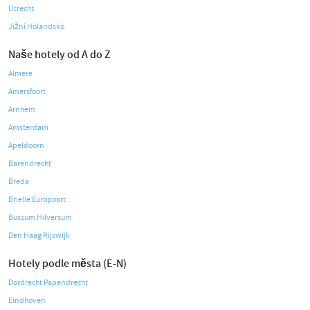
Utrecht
Jižní Holandsko
Naše hotely od A do Z
Almere
Amersfoort
Arnhem
Amsterdam
Apeldoorn
Barendrecht
Breda
Brielle Europoort
Bussum Hilversum
Den Haag Rijswijk
Hotely podle města (E-N)
Dordrecht Papendrecht
Eindhoven