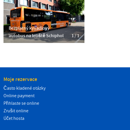
Bezplatný kyvadlový
autobus na letiště Schiphol
1 / 1
Moje rezervace
Často kladené otázky
Online payment
Přihlaste se online
Zrušit online
Účet hosta