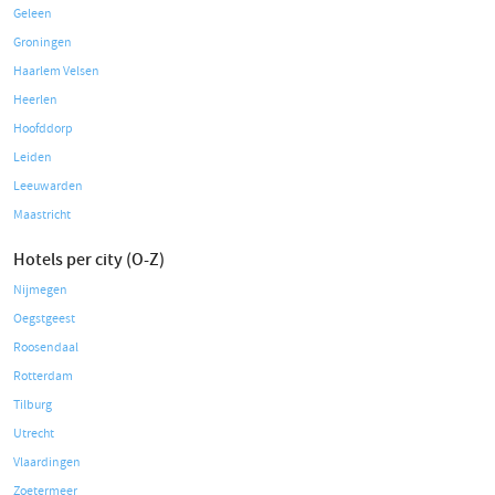
Geleen
Groningen
Haarlem Velsen
Heerlen
Hoofddorp
Leiden
Leeuwarden
Maastricht
Hotels per city (O-Z)
Nijmegen
Oegstgeest
Roosendaal
Rotterdam
Tilburg
Utrecht
Vlaardingen
Zoetermeer