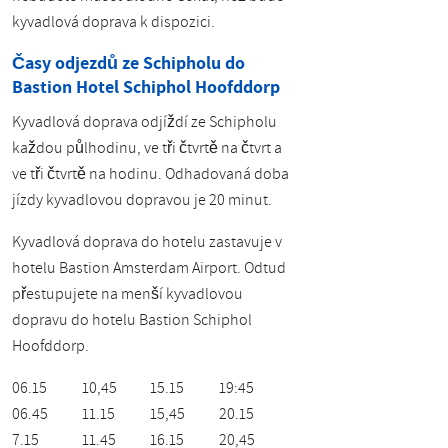
kyvadlová doprava k dispozici.
Časy odjezdů ze Schipholu do
Bastion Hotel Schiphol Hoofddorp
Kyvadlová doprava odjíždí ze Schipholu
každou půlhodinu, ve tři čtvrtě na čtvrt a
ve tři čtvrtě na hodinu. Odhadovaná doba
jízdy kyvadlovou dopravou je 20 minut.
Kyvadlová doprava do hotelu zastavuje v
hotelu Bastion Amsterdam Airport. Odtud
přestupujete na menší kyvadlovou
dopravu do hotelu Bastion Schiphol
Hoofddorp.
06.15
10,45
15.15
19:45
06.45
11.15
15,45
20.15
7.15
11.45
16.15
20,45