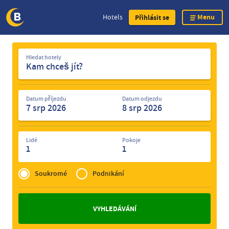
Menu
Hotels
Přihlásit se
Skip
Hledat
to
Hledat hotely
hotely
main
content
Datum příjezdu
Datum odjezdu
Lidé
Pokoje
1
1
Privé
of
Soukromé
Podnikání
Zakelijk