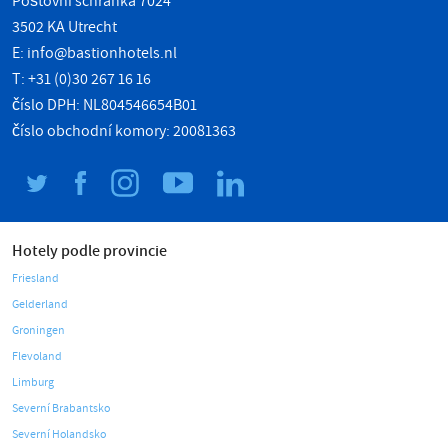
Poštovní schránka 7024
3502 KA Utrecht
E:
info@bastionhotels.nl
T: +31 (0)30 267 16 16
číslo DPH: NL804546654B01
číslo obchodní komory: 20081363
Hotely podle provincie
Friesland
Gelderland
Groningen
Flevoland
Limburg
Severní Brabantsko
Severní Holandsko