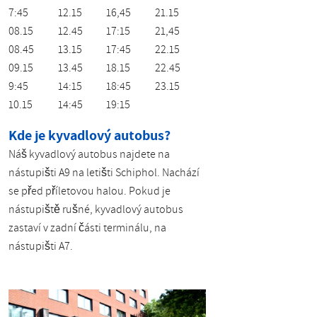
7:45
12.15
16,45
21.15
08.15
12.45
17:15
21,45
08.45
13.15
17:45
22.15
09.15
13.45
18.15
22.45
9:45
14:15
18:45
23.15
10.15
14:45
19:15
Kde je kyvadlový autobus?
Náš kyvadlový autobus najdete na
nástupišti A9 na letišti Schiphol. Nachází
se před příletovou halou. Pokud je
nástupiště rušné, kyvadlový autobus
zastaví v zadní části terminálu, na
nástupišti A7.