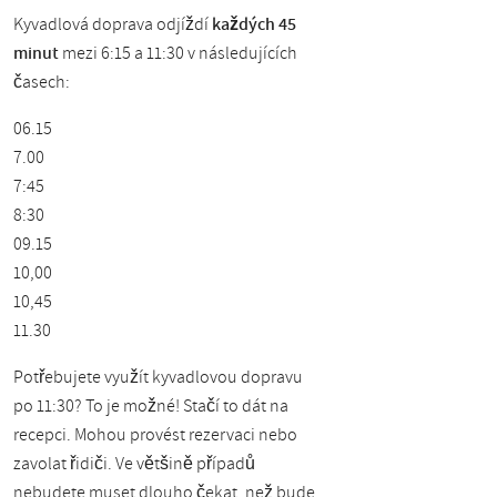
Kyvadlová doprava odjíždí
každých 45
minut
mezi 6:15 a 11:30 v následujících
časech:
06.15
7.00
7:45
8:30
09.15
10,00
10,45
11.30
Potřebujete využít kyvadlovou dopravu
po 11:30? To je možné! Stačí to dát na
recepci. Mohou provést rezervaci nebo
zavolat řidiči. Ve většině případů
nebudete muset dlouho čekat, než bude