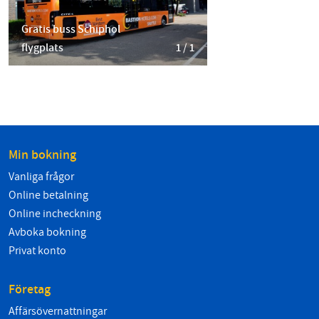
Gratis buss Schiphol
flygplats
1 / 1
Min bokning
Vanliga frågor
Online betalning
Online incheckning
Avboka bokning
Privat konto
Företag
Affärsövernattningar