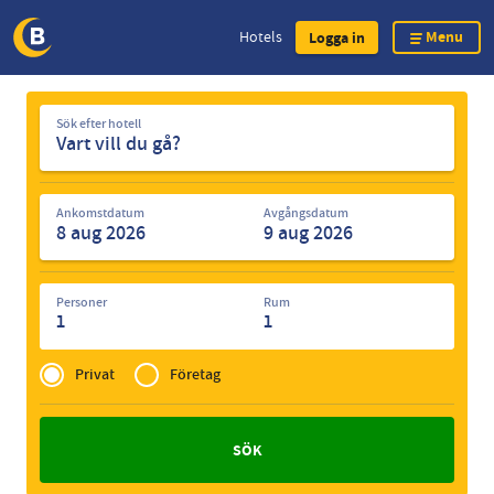
Menu
Hotels
Logga in
Skip
Sök
to
Sök efter hotell
efter
main
hotell
content
Ankomstdatum
Avgångsdatum
Personer
Rum
1
1
Privé
of
Privat
Företag
Zakelijk