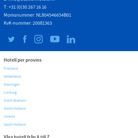
T: +31 (0)30 267 16 16
Momsnummer: NL804546654B01
KvK-nummer: 20081363
Hotell per provins
Friesland
Gelderland
Groningen
Limburg
North-Brabant
North-Holland
Utrecht
South-Holland
Våra hotell från A till Z