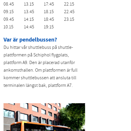
08.45
13.15
17:45
22.15
09.15
13.45
18.15
22.45
09.45
14:15
18:45
23.15
10.15
14:45
19:15
Var är pendelbussen?
Du hittar vår shuttlebuss på shuttle-
plattformen på Schiphol flygplats,
plattform A9. Den är placerad utanför
ankomsthallen. Om plattformen är full
kommer shuttlebussen att ansluta till
terminalen längst bak, plattform A7.