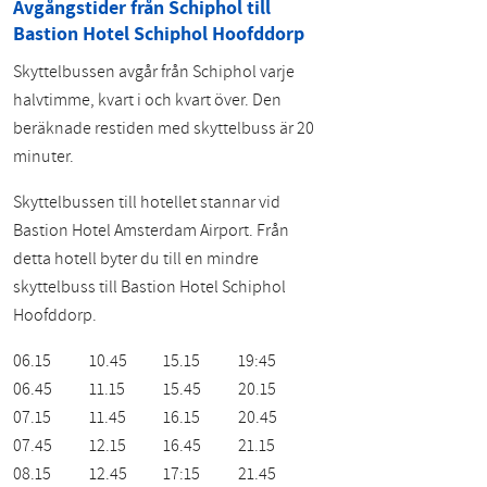
Avgångstider från Schiphol till
Bastion Hotel Schiphol Hoofddorp
Skyttelbussen avgår från Schiphol varje
halvtimme, kvart i och kvart över. Den
beräknade restiden med skyttelbuss är 20
minuter.
Skyttelbussen till hotellet stannar vid
Bastion Hotel Amsterdam Airport. Från
detta hotell byter du till en mindre
skyttelbuss till Bastion Hotel Schiphol
Hoofddorp.
06.15
10.45
15.15
19:45
06.45
11.15
15.45
20.15
07.15
11.45
16.15
20.45
07.45
12.15
16.45
21.15
08.15
12.45
17:15
21.45