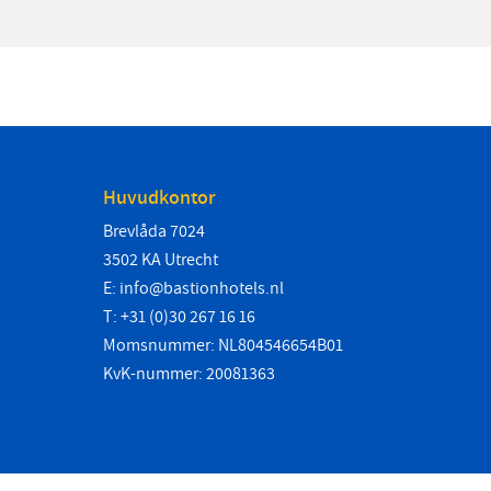
Huvudkontor
Brevlåda 7024
3502 KA Utrecht
E:
info@bastionhotels.nl
T: +31 (0)30 267 16 16
Momsnummer: NL804546654B01
KvK-nummer: 20081363