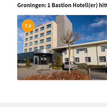
Groningen:
1
Bastion Hotell(er) hi
7.9