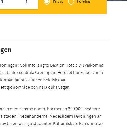
of
1
1
Privat
Företag
Slovak
Zakelijk
ngen
 i Groningen? Sök inte längre! Bastion Hotels vill välkomna
 strax utanför centrala Groningen. Hotellet har 80 bekväma
 förmånligt pris efter en hektisk dag.
i ett grönområde och nära olika vägar.
insen med samma namn, har mer än 200 000 invånare
a staden i Nederländerna. Medelåldern i Groningen är
en av tusentals nya studenter. Kulturälskare kan unna sig