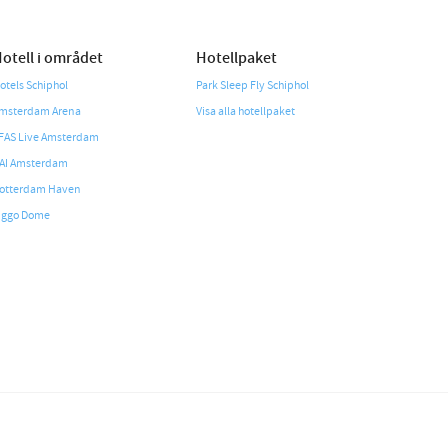
otell i området
Hotellpaket
otels Schiphol
Park Sleep Fly Schiphol
msterdam Arena
Visa alla hotellpaket
FAS Live Amsterdam
AI Amsterdam
otterdam Haven
iggo Dome