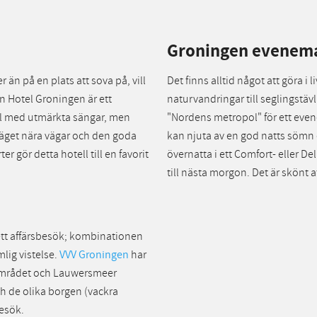
Groningen evenem
 än på en plats att sova på, vill
Det finns alltid något att göra i
on Hotel Groningen är ett
naturvandringar till seglingstävl
ll med utmärkta sängar, men
"Nordens metropol" för ett evene
läget nära vägar och den goda
kan njuta av en god natts sömn 
 gör detta hotell till en favorit
övernatta i ett Comfort- eller D
till nästa morgon. Det är skönt at
 ett affärsbesök; kombinationen
mlig vistelse.
VVV Groningen
har
deområdet och Lauwersmeer
 de olika borgen (vackra
besök.