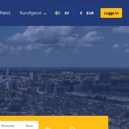
Paket
Kundtjänst
SV
€
EUR
Logga in
ted States Dollar
Deutsch
£
British Pound
ted States Dollar
Deutsch
£
British Pound
ish Krone
Español
Rs.
India Rupee
rway Krone
Hrvatski
zł
Poland Zloty
eden Krona
Finnish
CHF
Switzerland Franc
Czech
Privé
Personer
Rum