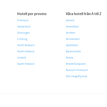
Hotell per provins
Våra hotell från A till Z
Friesland
Almere
Gelderland
Amersfoort
Groningen
Arnhem
Limburg
Amsterdam
North-Brabant
Apeldoorn
North-Holland
Barendrecht
Utrecht
Breda
South-Holland
Brielle Europoort
Bussum Hilversum
Den Haag Rijswijk