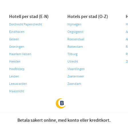
Hotell per stad (E-N)
Hotels per stad (O-Z)
H
Dordrecht Papendrecht
Nijmegen
H
Eindhoven
Oegstgeest
A
Geleen
Roosendaal
A
Groningen
Rotterdam
R
Haarlem Velsen
Tilburg
R
Heerlen
Utrecht
Z
Hoofddorp
Vlaardingen
Leiden
Zoetermeer
Leeuwarden
Zaandam
Maastricht
Betala säkert online, med konto eller kreditkort.