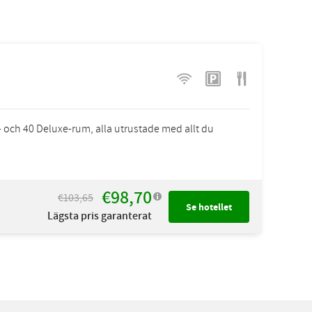
- och 40 Deluxe-rum, alla utrustade med allt du
€98,70
€103,65
Se hotellet
Lägsta pris garanterat