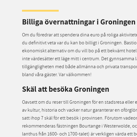
Billiga övernattningar i Groningen
Om du föredrar att spendera dina euro på roliga aktiviteter
du definitivt veta var du kan bo billigt i Groningen. Basti
ekonomiskt alternativ om du vill bo på ett bekvämt hote
inte värdesätter ett läge mitt i centrum. Det gynnsamma 
tillgängligheten med både allmänna och privata transporter
bland våra gäster. Var välkommen!
Skäl att besöka Groningen
Oavsett om du reser till Groningen för en stadsresa eller
av kultur, historia och vacker natur garanterar en oförglö
satt ihop 7 skäl för ett besök i provinsen. Förutom va
rekommenderas fästningen Bourtange i Westerwolde, och
lanthus från 1600- och 1700-talet) är verkligen värda ett 