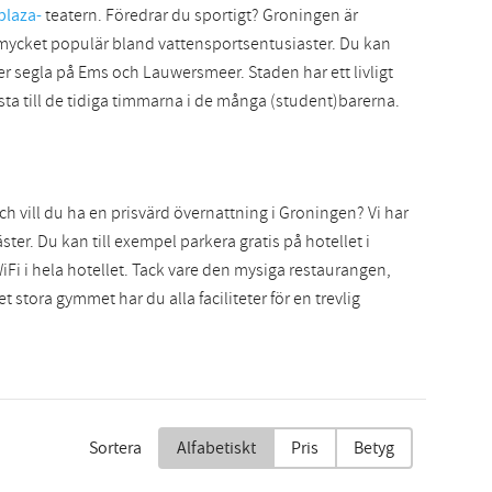
plaza-
teatern. Föredrar du sportigt? Groningen är
 mycket populär bland vattensportsentusiaster. Du kan
er segla på Ems och Lauwersmeer. Staden har ett livligt
esta till de tidiga timmarna i de många (student)barerna.
och vill du ha en prisvärd övernattning i Groningen? Vi har
gäster. Du kan till exempel parkera gratis på hotellet i
Fi i hela hotellet. Tack vare den mysiga restaurangen,
 stora gymmet har du alla faciliteter för en trevlig
Sortera
Alfabetiskt
Pris
Betyg