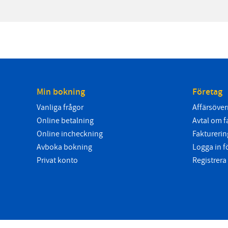
Min bokning
Företag
Vanliga frågor
Affärsöver
Online betalning
Avtal om fa
Online incheckning
Fakturering
Avboka bokning
Logga in 
Privat konto
Registrera