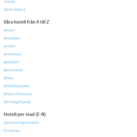
Utrecht
South-Holland
Våra hotell från A till Z
Almere
Amersfoort
Arnhem
Amsterdam
Apeldoorn
Barendrecht
Breda
Brielle Europoort
Bussum Hilversum
Den Haag Rijswijk
Hotell per stad (E-N)
Dordrecht Papendrecht
Eindhoven