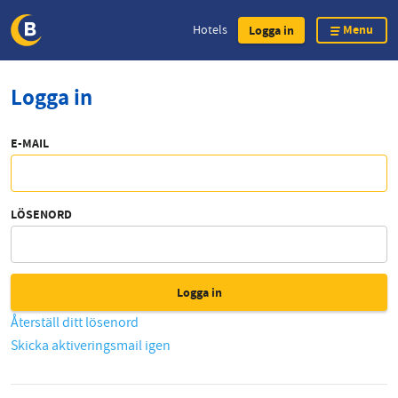
Menu
Hotels
Logga in
Skip
Logga in
to
main
content
E-MAIL
LÖSENORD
Återställ ditt lösenord
Skicka aktiveringsmail igen