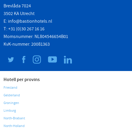
Brevlåda 7024
3502 KA Utrecht
E:
info@bastionhotels.nl
T: +31 (0)30 267 16 16
Momsnummer: NL804546654B01
KvK-nummer: 20081363
Hotell per provins
Friesland
Gelderland
Groningen
Limburg
North-Brabant
North-Holland