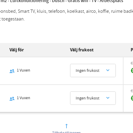
 m2 - Luftkonditionering - Dusch - Gratis wifi - TV - Arbetsplats
nsbed, Smart TV, kluis, telefoon, koelkast, airco, koffie, ruime bad
 toegestaan.
Välj för
Välj frukost
P
€
1
Vuxen
Ingen frukost
€
1
Vuxen
Ingen frukost
Tillbaka till toppen