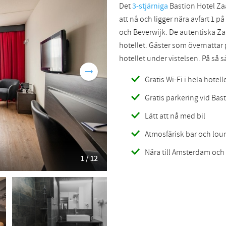
Det
3-stjärniga
Bastion Hotel Za
Romanian
Turkish
att nå och ligger nära avfart 1 
och Beverwijk. De autentiska Z
hotellet. Gäster som övernattar
hotellet under vistelsen. På så s
Gratis Wi-Fi i hela hotell
Gratis parkering vid Ba
Lätt att nå med bil
Atmosfärisk bar och lou
Nära till Amsterdam oc
1 / 12