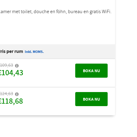
kamer met toilet, douche en föhn, bureau en gratis WiFi.
ris per rum
Inkl. MOMS.
109,63
€104,43
BOKA NU
124,63
€118,68
BOKA NU