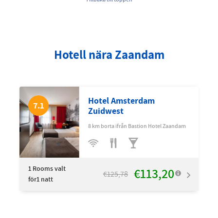
Hotell nära Zaandam
Hotel Amsterdam
7.1
Zuidwest
8 km borta ifrån Bastion Hotel Zaandam
1
Rooms valt
€113,20
€125,78
för1 natt