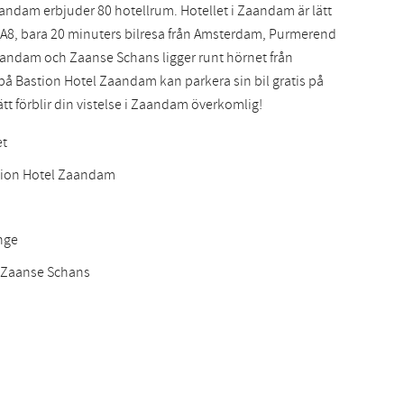
andam erbjuder 80 hotellrum. Hotellet i Zaandam är lätt
Slovak
på A8, bara 20 minuters bilresa från Amsterdam, Purmerend
aandam och Zaanse Schans ligger runt hörnet från
 på Bastion Hotel Zaandam kan parkera sin bil gratis på
ätt förblir din vistelse i Zaandam överkomlig!
et
stion Hotel Zaandam
nge
h Zaanse Schans