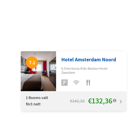
Hotel Amsterdam Noord
7.1
6,9 km borta ifrån Bastion Hotel
Zaandam
1
Rooms valt
€132,36
€142,33
för1 natt