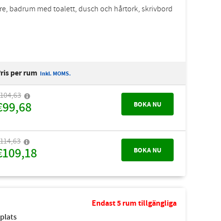
are, badrum med toalett, dusch och hårtork, skrivbord
ris per rum
Inkl. MOMS.
104,63
€99,68
BOKA NU
114,63
€109,18
BOKA NU
Endast 5 rum tillgängliga
splats