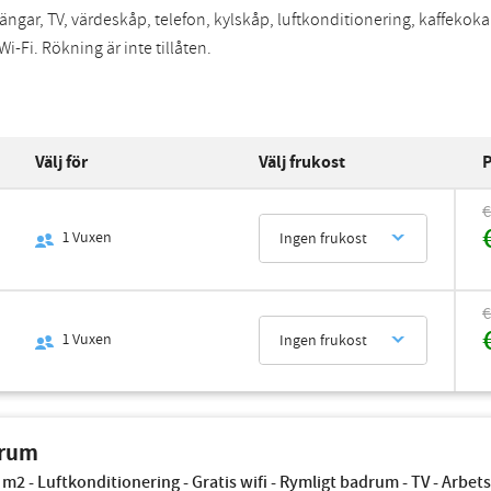
ängar, TV, värdeskåp, telefon, kylskåp, luftkonditionering, kaffekok
Wi-Fi. Rökning är inte tillåten.
Välj för
Välj frukost
P
€
1
Vuxen
Ingen frukost
€
1
Vuxen
Ingen frukost
 rum
 m2 - Luftkonditionering - Gratis wifi - Rymligt badrum - TV - Arbet