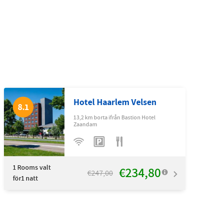
Hotel Haarlem Velsen
8.1
13,2 km borta ifrån Bastion Hotel
Zaandam
1
Rooms valt
€234,80
€247,00
för1 natt