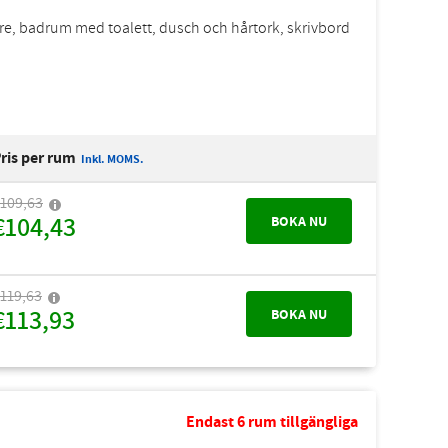
are, badrum med toalett, dusch och hårtork, skrivbord
ris per rum
Inkl. MOMS.
109,63
€104,43
BOKA NU
119,63
€113,93
BOKA NU
Endast 6 rum tillgängliga