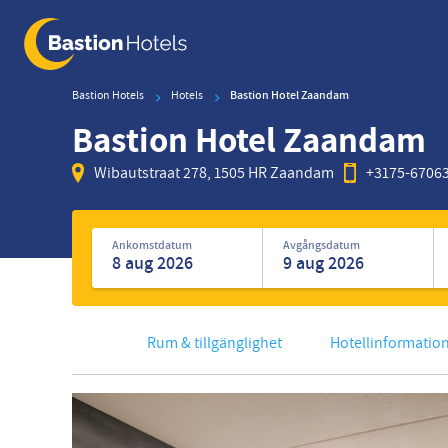
Skip
to
main
content
Bastion Hotels
Hotels
Bastion Hotel Zaandam
Bastion Hotel Zaandam
Wibautstraat 278, 1505 HR Zaandam
+3175-6706
Sök
efter
Ankomstdatum
Avgångsdatum
hotell
Rum & tillgänglighet
Hotellinformatio