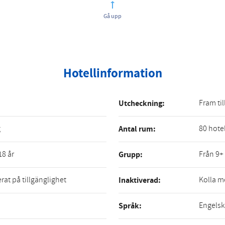
Gå upp
Hotellinformation
Fram til
Utcheckning:
g
80 hote
Antal rum:
18 år
Från 9+
Grupp:
rat på tillgänglighet
Kolla m
Inaktiverad:
Engelsk
Språk: