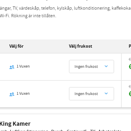
ängar, TV, värdeskåp, telefon, kylskåp, luftkonditionering, kaffekok
Wi-Fi. Rökning är inte tillåten.
Välj för
Välj frukost
P
€
1
Vuxen
Ingen frukost
€
1
Vuxen
Ingen frukost
 King Kamer