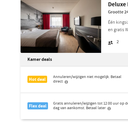
Deluxe
Grootte 24
Één kingsi
en gratis 
2
Kamer deals
Annuleren/wijzigen niet mogelijk. Betaal
Hot deal
direct
Gratis annuleren/wijzigen tot 12:00 uur op d
Flex deal
dag van aankomst. Betaal later