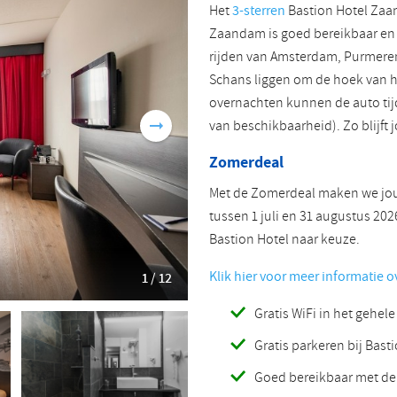
Het
3-sterren
Bastion Hotel Zaan
Roemeens
Turks
Zaandam is goed bereikbaar en l
rijden van Amsterdam, Purmere
Schans liggen om de hoek van he
overnachten kunnen de auto tijde
van beschikbaarheid). Zo blijft
Zomerdeal
Met de Zomerdeal maken we jouw
tussen 1 juli en 31 augustus 20
Bastion Hotel naar keuze.
Klik hier voor meer informatie 
1 / 12
Gratis WiFi in het gehele
Gratis parkeren bij Bas
Goed bereikbaar met de