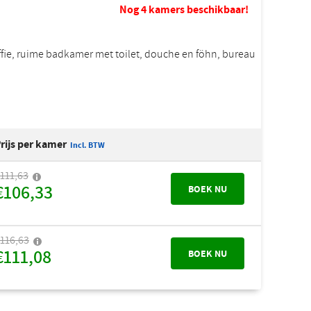
Nog 4 kamers beschikbaar!
koffie, ruime badkamer met toilet, douche en föhn, bureau
rijs per kamer
Incl. BTW
111,63
€106,33
BOEK NU
116,63
€111,08
BOEK NU