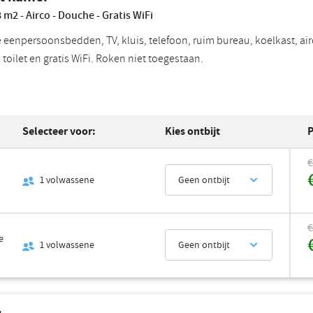
 m2 - Airco - Douche - Gratis WiFi
 eenpersoonsbedden, TV, kluis, telefoon, ruim bureau, koelkast, airc
toilet en gratis WiFi. Roken niet toegestaan.
Selecteer voor:
Kies ontbijt
P
€
1
volwassene
Geen ontbijt
€
e
1
volwassene
Geen ontbijt