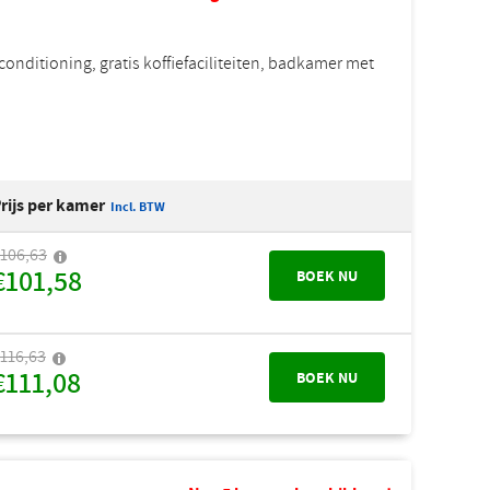
onditioning, gratis koffiefaciliteiten, badkamer met
rijs per kamer
Incl. BTW
106,63
€101,58
BOEK NU
116,63
€111,08
BOEK NU