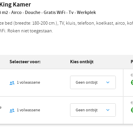
 King Kamer
 m2 - Airco - Douche - Gratis WiFi - Tv - Werkplek
ze bed (breedte: 180-200 cm.), TV, kluis, telefoon, koelkast, airco, 
WiFi. Roken niet toegestaan.
Selecteer voor:
Kies ontbijt
P
€
1
volwassene
Geen ontbijt
€
e
1
volwassene
Geen ontbijt