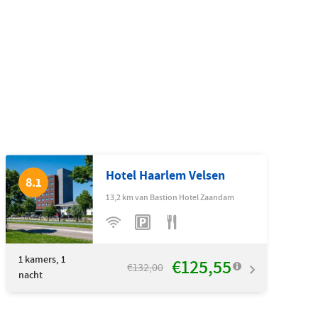
Hotel Haarlem Velsen
8.1
13,2 km van Bastion Hotel Zaandam
1
kamers, 1
€125,55
€132,00
nacht