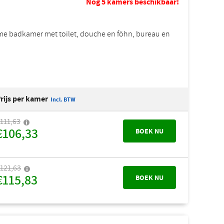
Nog 5 kamers beschikbaar!
uime badkamer met toilet, douche en föhn, bureau en
rijs per kamer
Incl. BTW
111,63
€106,33
BOEK NU
121,63
€115,83
BOEK NU