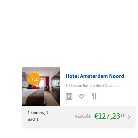
Hotel Amsterdam Noord
7.1
6,9 km van Bastion Hotel Zaandam
1
kamers, 1
€127,23
€136,81
nacht