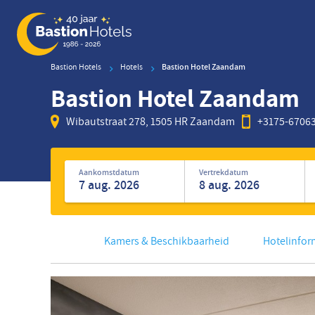
Overslaan
en
naar
de
Bastion Hotels
Hotels
Bastion Hotel Zaandam
inhoud
Bastion Hotel Zaandam
gaan
Wibautstraat 278, 1505 HR Zaandam
+3175-6706
Zoek
naar
Aankomstdatum
Vertrekdatum
hotels
Kamers & Beschikbaarheid
Hotelinfor