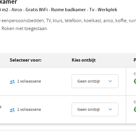
 kamer
 m2 - Airco - Gratis WiFi - Ruime badkamer - Tv - Werkplek
 eenpersoonsbedden, TV, kluis, telefoon, koelkast, airco, koffie, r
i. Roken niet toegestaan.
Selecteer voor:
Kies ontbijt
P
€
1
volwassene
Geen ontbijt
€
e
1
volwassene
Geen ontbijt