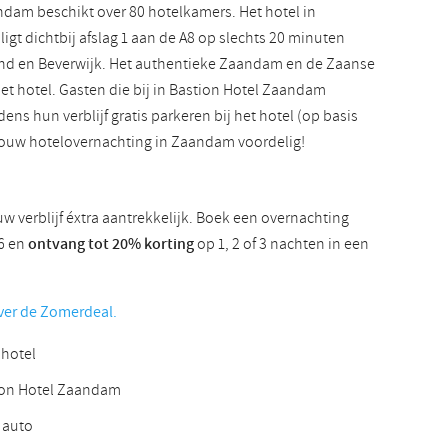
dam beschikt over 80 hotelkamers. Het hotel in
Slowaaks
igt dichtbij afslag 1 aan de A8 op slechts 20 minuten
nd en Beverwijk. Het authentieke Zaandam en de Zaanse
t hotel. Gasten die bij in Bastion Hotel Zaandam
ns hun verblijf gratis parkeren bij het hotel (op basis
 jouw hotelovernachting in Zaandam voordelig!
 verblijf éxtra aantrekkelijk. Boek een overnachting
26 en
ontvang tot 20% korting
op 1, 2 of 3 nachten in een
over de Zomerdeal.
 hotel
tion Hotel Zaandam
 auto