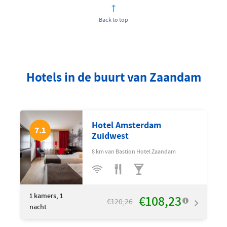
Back to top
Hotels in de buurt van Zaandam
Hotel Amsterdam
7.1
Zuidwest
8 km van Bastion Hotel Zaandam
1
kamers, 1
€108,23
€120,26
nacht