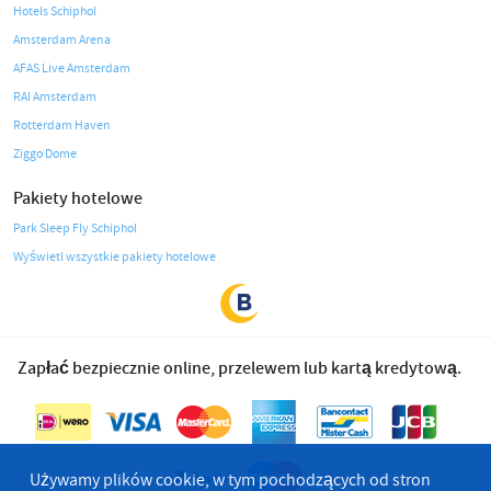
Hotels Schiphol
Amsterdam Arena
AFAS Live Amsterdam
RAI Amsterdam
Rotterdam Haven
Ziggo Dome
Pakiety hotelowe
Park Sleep Fly Schiphol
Wyświetl wszystkie pakiety hotelowe
Zapłać bezpiecznie online, przelewem lub kartą kredytową.
Używamy plików cookie, w tym pochodzących od stron