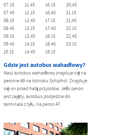
07.15
11.45
16.15
20,45
07.45
12.15
16,45
21.15
08.15
12,45
17:15
21,45
08.45
13.15
17:45
22.15
09.15
13,45
18.15
22,45
09.45
14:15
18:45
23.15
10.15
14:45
19:15
Gdzie jest autobus wahadłowy?
Nasz autobus wahadłowy znajduje się na
peronie A9 na lotnisku Schiphol. Znajduje
się on przed halą przylotów. Jeśli peron
jest zajęty, autobus podjedzie do
terminala z tyłu, na peron A7.