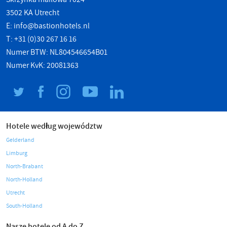
3502 KA Utrecht
E:
info@bastionhotels.nl
T: +31 (0)30 267 16 16
Numer BTW: NL804546654B01
Numer KvK: 20081363
Hotele według województw
Gelderland
Limburg
North-Brabant
North-Holland
Utrecht
South-Holland
Nasze hotele od A do Z