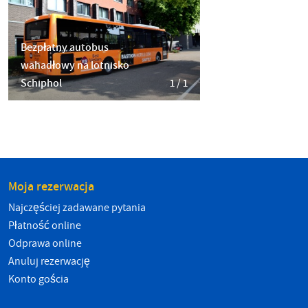
Bezpłatny autobus
wahadłowy na lotnisko
Schiphol
1 / 1
Moja rezerwacja
Najczęściej zadawane pytania
Płatność online
Odprawa online
Anuluj rezerwację
Konto gościa