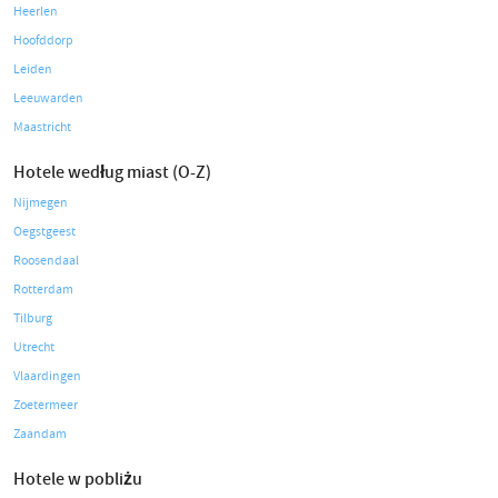
Heerlen
Hoofddorp
Leiden
Leeuwarden
Maastricht
Hotele według miast (O-Z)
Nijmegen
Oegstgeest
Roosendaal
Rotterdam
Tilburg
Utrecht
Vlaardingen
Zoetermeer
Zaandam
Hotele w pobliżu