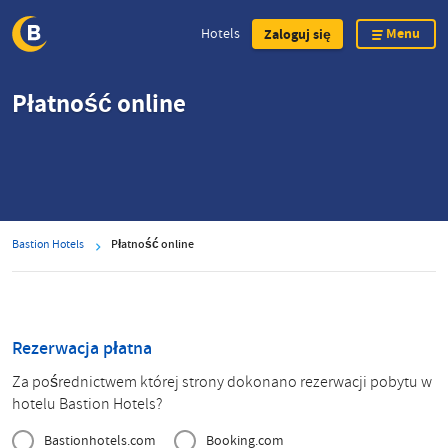
Menu
Hotels
Zaloguj się
Skip
Płatność online
to
main
content
Bastion Hotels
Płatność online
Rezerwacja płatna
Za pośrednictwem której strony dokonano rezerwacji pobytu w
hotelu Bastion Hotels?
Bastionhotels.com
Booking.com