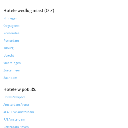
Hotele według miast (O-Z)
Nijmegen
Oegstgeest
Roosendaal
Rotterdam
Tilburg
Utrecht
Vlaardingen
Zoetermeer
Zaandam
Hotele w pobliżu
Hotels Schiphol
Amsterdam Arena
AFAS Live Amsterdam
RAI Amsterdam
Rotterdam Haven