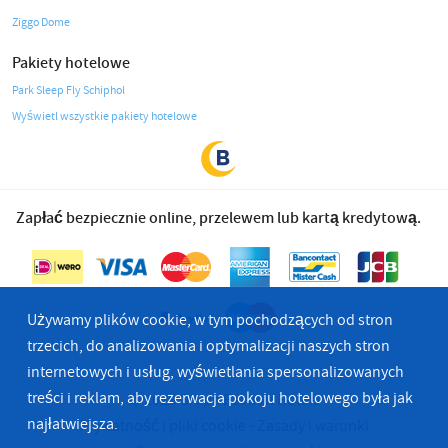
Ziggo Dome
Pakiety hotelowe
Park Sleep Fly Schiphol
Wyświetl wszystkie pakiety hotelowe
Zapłać bezpiecznie online, przelewem lub kartą kredytową.
Używamy plików cookie, w tym pochodzących od stron
trzecich, do analizowania i optymalizacji naszych stron
internetowych i usług, wyświetlania spersonalizowanych
treści i reklam, aby rezerwacja pokoju hotelowego była jak
© 2026 Grupa Bastion Hotels
najłatwiejsza.
Prywatność i pliki cookie
Zasady i warunki