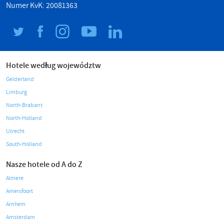
Numer KvK: 20081363
Hotele według województw
Gelderland
Limburg
North-Brabant
North-Holland
Utrecht
South-Holland
Nasze hotele od A do Z
Almere
Amersfoort
Arnhem
Amsterdam