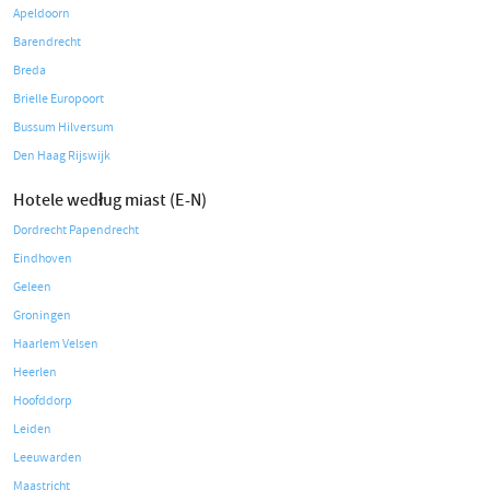
Apeldoorn
Barendrecht
Breda
Brielle Europoort
Bussum Hilversum
Den Haag Rijswijk
Hotele według miast (E-N)
Dordrecht Papendrecht
Eindhoven
Geleen
Groningen
Haarlem Velsen
Heerlen
Hoofddorp
Leiden
Leeuwarden
Maastricht