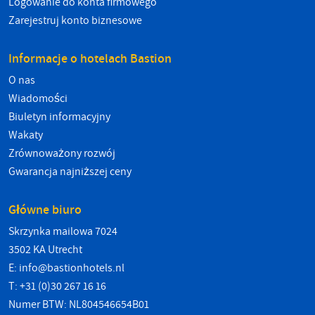
Logowanie do konta firmowego
Zarejestruj konto biznesowe
Informacje o hotelach Bastion
O nas
Wiadomości
Biuletyn informacyjny
Wakaty
Zrównoważony rozwój
Gwarancja najniższej ceny
Główne biuro
Skrzynka mailowa 7024
3502 KA Utrecht
E:
info@bastionhotels.nl
T: +31 (0)30 267 16 16
Numer BTW: NL804546654B01