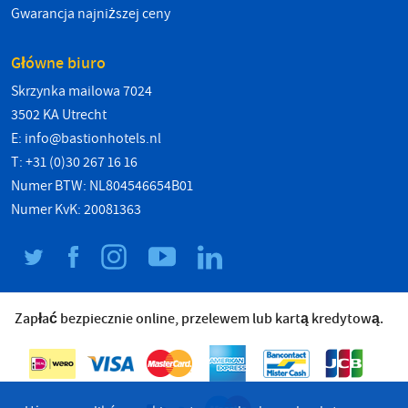
Gwarancja najniższej ceny
Główne biuro
Skrzynka mailowa 7024
3502 KA Utrecht
E:
info@bastionhotels.nl
T: +31 (0)30 267 16 16
Numer BTW: NL804546654B01
Numer KvK: 20081363
Zapłać bezpiecznie online, przelewem lub kartą kredytową.