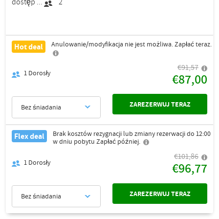
dostęp ...
2
Anulowanie/modyfikacja nie jest możliwa. Zapłać teraz.
Hot deal
€91,57
1
Dorosły
€87,00
ZAREZERWUJ TERAZ
Bez śniadania
Brak kosztów rezygnacji lub zmiany rezerwacji do 12:00
Flex deal
w dniu pobytu Zapłać później.
€101,86
1
Dorosły
€96,77
ZAREZERWUJ TERAZ
Bez śniadania