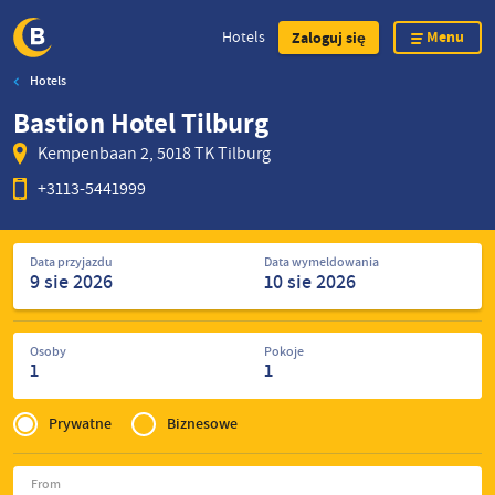
Menu
Hotels
Zaloguj się
Hotels
Skip
Bastion Hotel Tilburg
to
main
Kempenbaan 2, 5018 TK Tilburg
content
+3113-5441999
Szukaj
Data przyjazdu
Data wymeldowania
hoteli
Osoby
Pokoje
1
1
Privé
of
Prywatne
Biznesowe
Zakelijk
From