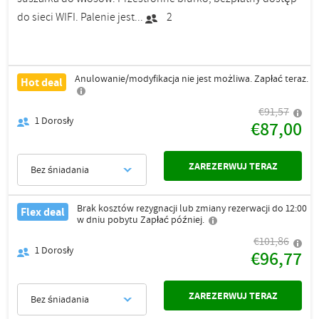
do sieci WIFI. Palenie jest...
2
Anulowanie/modyfikacja nie jest możliwa. Zapłać teraz.
Hot deal
€91,57
1
Dorosły
€87,00
ZAREZERWUJ TERAZ
Bez śniadania
Brak kosztów rezygnacji lub zmiany rezerwacji do 12:00
Flex deal
w dniu pobytu Zapłać później.
€101,86
1
Dorosły
€96,77
ZAREZERWUJ TERAZ
Bez śniadania