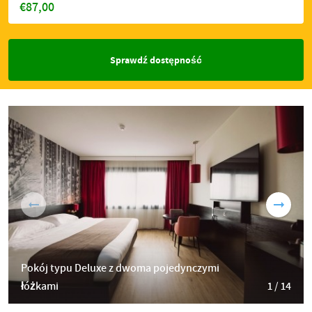
€87,00
Sprawdź dostępność
Pokój typu Deluxe z dwoma pojedynczymi
łóżkami
1 / 14