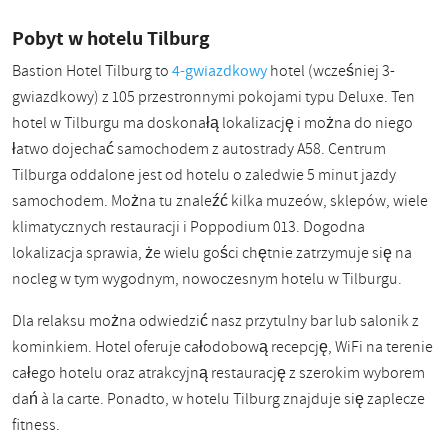
Pobyt w hotelu Tilburg
Bastion Hotel Tilburg to
4-gwiazdkowy
hotel (wcześniej 3-
gwiazdkowy) z 105 przestronnymi pokojami typu Deluxe. Ten
hotel w Tilburgu ma doskonałą lokalizację i można do niego
łatwo dojechać samochodem z autostrady A58. Centrum
Tilburga oddalone jest od hotelu o zaledwie 5 minut jazdy
samochodem. Można tu znaleźć kilka muzeów, sklepów, wiele
klimatycznych restauracji i Poppodium 013. Dogodna
lokalizacja sprawia, że wielu gości chętnie zatrzymuje się na
nocleg w tym wygodnym, nowoczesnym hotelu w Tilburgu.
Dla relaksu można odwiedzić nasz przytulny bar lub salonik z
kominkiem. Hotel oferuje całodobową recepcję, WiFi na terenie
całego hotelu oraz atrakcyjną restaurację z szerokim wyborem
dań à la carte. Ponadto, w hotelu Tilburg znajduje się zaplecze
fitness.