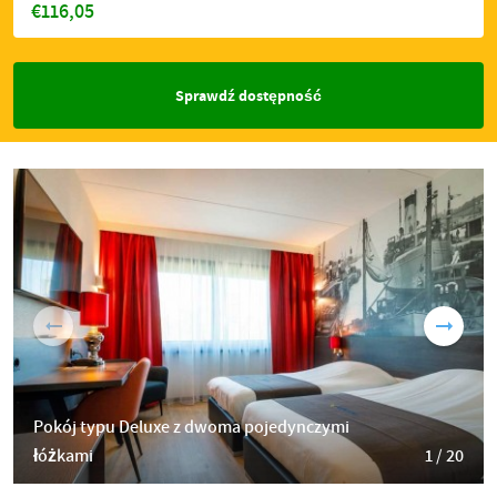
€116,05
Sprawdź dostępność
Pokój typu Deluxe z dwoma pojedynczymi
łóżkami
1 / 20