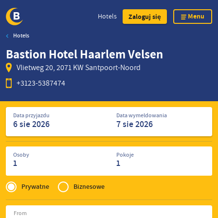
Menu
Hotels
Zaloguj się
Hotels
Skip
Bastion Hotel Haarlem Velsen
to
main
Vlietweg 20, 2071 KW Santpoort-Noord
content
+3123-5387474
Szukaj
Data przyjazdu
Data wymeldowania
hoteli
Osoby
Pokoje
1
1
Privé
of
Prywatne
Biznesowe
Zakelijk
From