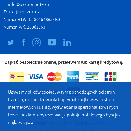
E:
info@bastionhotels.nl
T: +31 (0)30 267 16 16
Numer BTW: NL804546654B01
Numer KvK: 20081363
Zapłać bezpiecznie online, przelewem lub kartą kredytową.
Używamy plików cookie, w tym pochodzących od stron
trzecich, do analizowania i optymalizacji naszych stron
internetowych i usług, wyświetlania spersonalizowanych
treści i reklam, aby rezerwacja pokoju hotelowego była jak
© 2026 Grupa Bastion Hotels
najłatwiejsza.
Prywatność i pliki cookie
Zasady i warunki
Gwarancja najniższej stawki