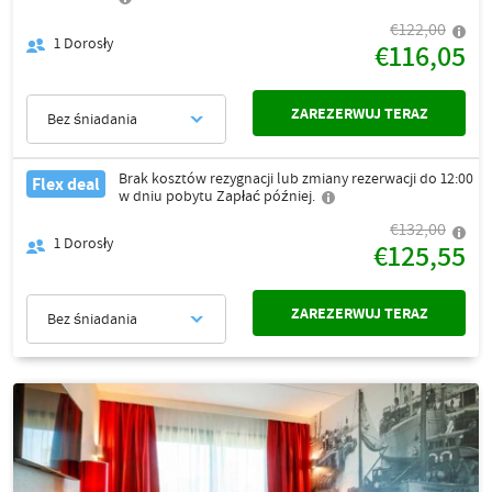
€122,00
1
Dorosły
€116,05
ZAREZERWUJ TERAZ
Bez śniadania
Brak kosztów rezygnacji lub zmiany rezerwacji do 12:00
Flex deal
w dniu pobytu Zapłać później.
€132,00
1
Dorosły
€125,55
ZAREZERWUJ TERAZ
Bez śniadania