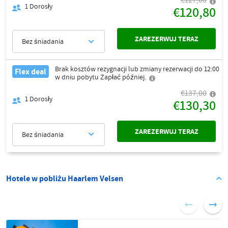
€127,00
1
Dorosły
€120,80
ZAREZERWUJ TERAZ
Bez śniadania
Brak kosztów rezygnacji lub zmiany rezerwacji do 12:00
Flex deal
w dniu pobytu Zapłać później.
€137,00
1
Dorosły
€130,30
ZAREZERWUJ TERAZ
Bez śniadania
Hotele w pobliżu Haarlem Velsen