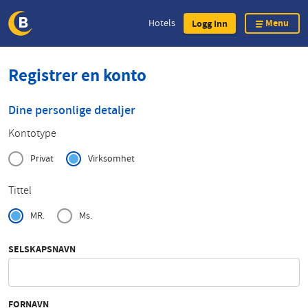
Menu
Hotels
Logg Inn
Skip
Registrer en konto
to
main
content
Dine personlige detaljer
Kontotype
Privat
Virksomhet
Tittel
MR.
Ms.
SELSKAPSNAVN
FORNAVN