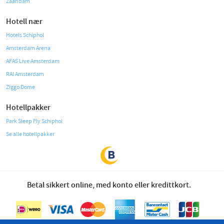
Zaandam
Hotell nær
Hotels Schiphol
Amsterdam Arena
AFAS Live Amsterdam
RAI Amsterdam
Ziggo Dome
Hotellpakker
Park Sleep Fly Schiphol
Se alle hotellpakker
Betal sikkert online, med konto eller kredittkort.