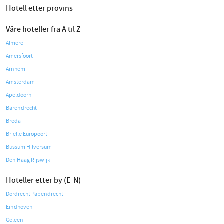
Hotell etter provins
Våre hoteller fra A til Z
Almere
Amersfoort
Arnhem
Amsterdam
Apeldoorn
Barendrecht
Breda
Brielle Europoort
Bussum Hilversum
Den Haag Rijswijk
Hoteller etter by (E-N)
Dordrecht Papendrecht
Eindhoven
Geleen