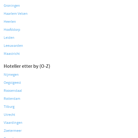
Groningen
Haarlem Velsen
Heerlen
Hoofddorp
Leiden
Leeuwarden
Maastricht
Hoteller etter by (O-Z)
Nijmegen
Oegstgeest
Roosendaal
Rotterdam
Tilburg
Utrecht
Vlaardingen
Zoetermeer