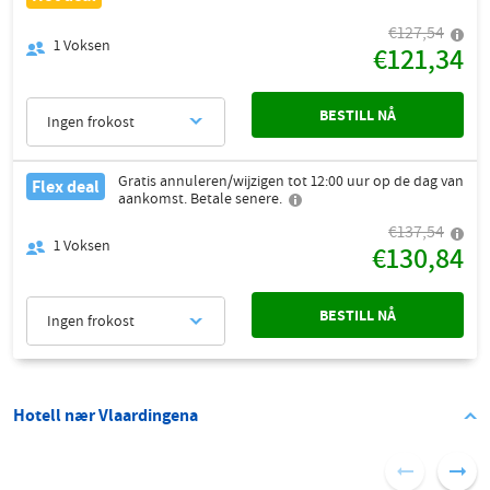
€127,54
1
Voksen
€121,34
BESTILL NÅ
Ingen frokost
Gratis annuleren/wijzigen tot 12:00 uur op de dag van
Flex deal
aankomst. Betale senere.
€137,54
1
Voksen
€130,84
BESTILL NÅ
Ingen frokost
Hotell nær Vlaardingena