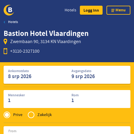
Menu
Hotels
Logg Inn
Hotels
Skip
Bastion Hotel Vlaardingen
to
main
Zwembaan 90, 3134 KN Vlaardingen
content
+3110-2327100
Søk
Ankomstdato
Avgangsdato
etter
hoteller
Mennesker
Rom
1
1
Privé
of
Prive
Zakelijk
Zakelijk
From