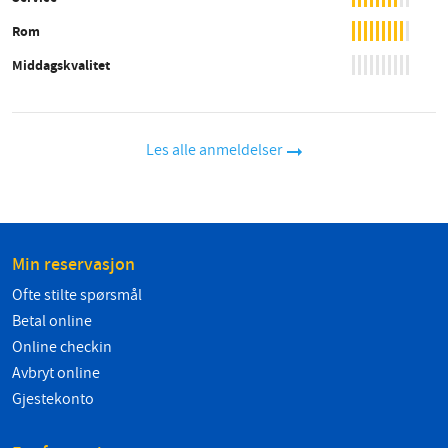
Rom
Middagskvalitet
Les alle anmeldelser
Min reservasjon
Ofte stilte spørsmål
Betal online
Online checkin
Avbryt online
Gjestekonto