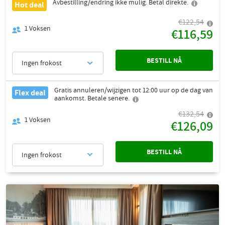
Avbestilling/endring ikke mulig. Betal direkte.
Hot deal
€122,54
1
Voksen
€116,59
BESTILL NÅ
Ingen frokost
Gratis annuleren/wijzigen tot 12:00 uur op de dag van
Flex deal
aankomst. Betale senere.
€132,54
1
Voksen
€126,09
BESTILL NÅ
Ingen frokost