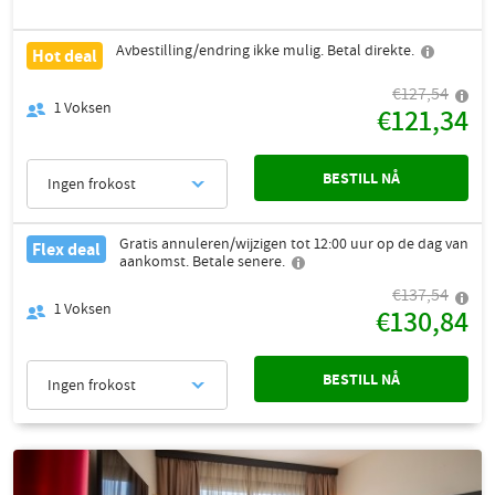
Avbestilling/endring ikke mulig. Betal direkte.
Hot deal
€127,54
1
Voksen
€121,34
BESTILL NÅ
Ingen frokost
Gratis annuleren/wijzigen tot 12:00 uur op de dag van
Flex deal
aankomst. Betale senere.
€137,54
1
Voksen
€130,84
BESTILL NÅ
Ingen frokost