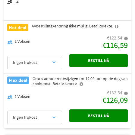
2
Avbestilling/endring ikke mulig. Betal direkte.
Hot deal
€122,54
1
Voksen
€116,59
BESTILL NÅ
Ingen frokost
Gratis annuleren/wijzigen tot 12:00 uur op de dag van
Flex deal
aankomst. Betale senere.
€132,54
1
Voksen
€126,09
BESTILL NÅ
Ingen frokost