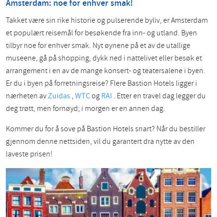
Amsterdam: noe for enhver smak!
Takket være sin rike historie og pulserende byliv, er Amsterdam
et populært reisemål for besøkende fra inn- og utland. Byen
tilbyr noe for enhver smak. Nyt øynene på et av de utallige
museene, gå på shopping, dykk ned i nattelivet eller besøk et
arrangement i en av de mange konsert- og teatersalene i byen.
Er du i byen på forretningsreise? Flere Bastion Hotels ligger i
nærheten av
Zuidas
,
WTC
og
RAI
. Etter en travel dag legger du
deg trøtt, men fornøyd; i morgen er en annen dag.
Kommer du for å sove på Bastion Hotels snart? Når du bestiller
gjennom denne nettsiden, vil du garantert dra nytte av den
laveste prisen!