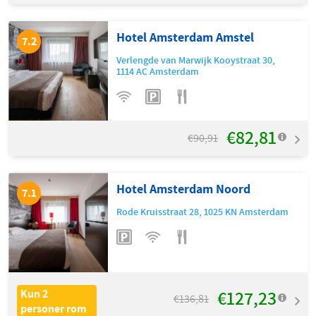
Hotel Amsterdam Amstel
7.2
Verlengde van Marwijk Kooystraat 30
,
1114 AC
Amsterdam
€82,81
€90,91
Hotel Amsterdam Noord
7.1
Rode Kruisstraat 28
,
1025 KN
Amsterdam
€127,23
Kun 2
€136,81
personer rom