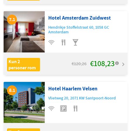
Hotel Amsterdam Zuidwest
7.1
Hendrikje Stoffelstraat 60
,
1058 GC
Amsterdam
€108,23
Kun 2
€120,26
personer rom
Hotel Haarlem Velsen
8.1
Vlietweg 20
,
2071 KW
Santpoort-Noord