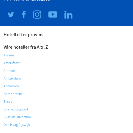
Hotell etter provins
Våre hoteller fra A til Z
Almere
Amersfoort
Arnhem
Amsterdam
Apeldoorn
Barendrecht
Breda
Brielle Europoort
Bussum Hilversum
Den Haag Rijswijk