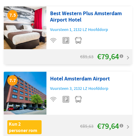
Best Western Plus Amsterdam
7.5
Airport Hotel
Vuursteen 1
,
2132 LZ
Hoofddorp
€79,64
€85,63
Hotel Amsterdam Airport
7.7
Vuursteen 3
,
2132 LZ
Hoofddorp
€79,64
Kun 2
€85,63
personer rom