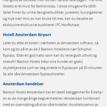
mangfold av butikker hvor du kan handle hele dagen! The Nine
Streets er et must for fashionistas. I disse smugene fra 1600-
tallet finner du unike designerbutikker, juvelerer, kunstgallerier
og mye mer! Hvis du kan bruke litt mer, kan du besøke de
eksklusive eksklusive butikkene i PC Hooftstraat.
Hotell Amsterdam Airport
Leter du etter et hotell i nærheten av Amsterdam lufthavn, så
kom og bo på et av de 3 Bastion-hotellene nær Schiphol
flyplass. Etter en god natts søvn kan du reise godt uthvilt og
stressfri! Bastion Hotels tilbyr sine kunder en gratis
skytteltjeneste som tar deg direkte til flyplassen på 30 minutter.
Se alle våre Amsterdam flyplasshoteller.
Amsterdam hendelser
Bastion Hotels Amsterdam har en ideell beliggenhet for å delta i
en av de mange årlige begivenhetene i Amsterdam kombinert
med en overnatting på et av våre hoteller. Hundretusenvis av