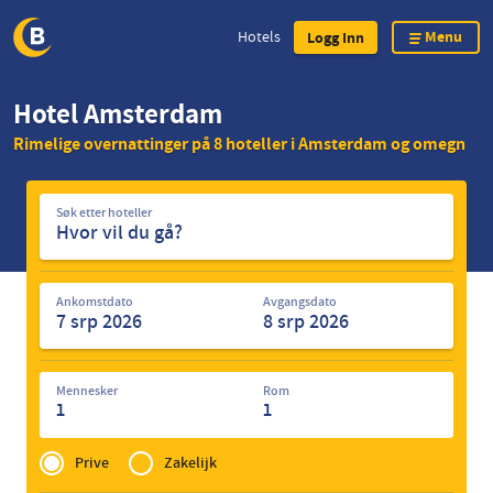
Menu
Hotels
Logg Inn
Skip
Hotel Amsterdam
to
Rimelige overnattinger på 8 hoteller i Amsterdam og omegn
main
content
Søk
Søk etter hoteller
etter
hoteller
Ankomstdato
Avgangsdato
Mennesker
Rom
1
1
Privé
of
Prive
Zakelijk
Zakelijk