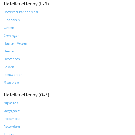
Hoteller etter by (E-N)
Dordrecht Papendrecht
Eindhoven
Geleen
Groningen
Haarlem Velsen
Heerlen
Hoofddorp
Leiden
Leeuwarden
Maastricht
Hoteller etter by (O-Z)
Nijmegen
Oegstgeest
Roosendaal
Rotterdam
Tilburg