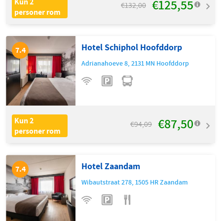
€125,55
Kun 2
€132,00
personer rom
Hotel Schiphol Hoofddorp
7.4
Adrianahoeve 8
,
2131 MN
Hoofddorp
€87,50
Kun 2
€94,09
personer rom
Hotel Zaandam
7.4
Wibautstraat 278
,
1505 HR
Zaandam