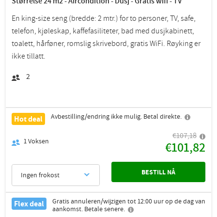
Størrelse 24 m2 - Aircondition - Dusj - Gratis wifi - TV
En king-size seng (bredde: 2 mtr.) for to personer, TV, safe,
telefon, kjøleskap, kaffefasiliteter, bad med dusjkabinett,
toalett, hårføner, romslig skrivebord, gratis WiFi. Røyking er
ikke tillatt.
2
Avbestilling/endring ikke mulig. Betal direkte.
Hot deal
€107,18
1
Voksen
€101,82
BESTILL NÅ
Ingen frokost
Gratis annuleren/wijzigen tot 12:00 uur op de dag van
Flex deal
aankomst. Betale senere.