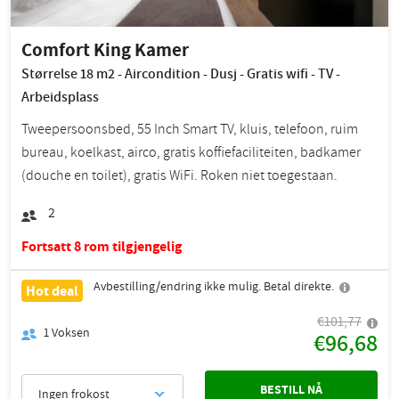
Comfort King Kamer
Størrelse 18 m2 - Aircondition - Dusj - Gratis wifi - TV -
Arbeidsplass
Tweepersoonsbed, 55 Inch Smart TV, kluis, telefoon, ruim
bureau, koelkast, airco, gratis koffiefaciliteiten, badkamer
(douche en toilet), gratis WiFi. Roken niet toegestaan.
2
Fortsatt 8 rom tilgjengelig
Avbestilling/endring ikke mulig. Betal direkte.
Hot deal
€101,77
1
Voksen
€96,68
BESTILL NÅ
Ingen frokost