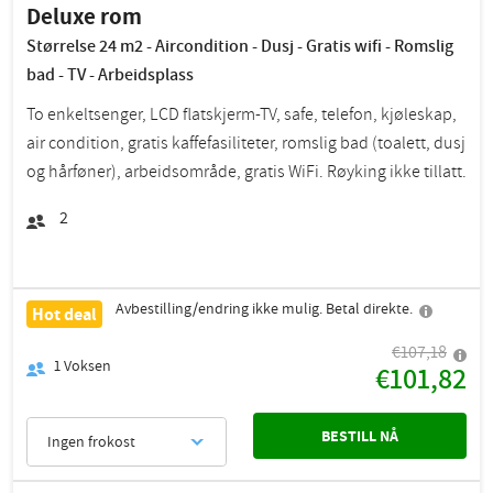
Deluxe rom
Størrelse 24 m2 - Aircondition - Dusj - Gratis wifi - Romslig
bad - TV - Arbeidsplass
To enkeltsenger, LCD flatskjerm-TV, safe, telefon, kjøleskap,
air condition, gratis kaffefasiliteter, romslig bad (toalett, dusj
og hårføner), arbeidsområde, gratis WiFi. Røyking ikke tillatt.
2
Avbestilling/endring ikke mulig. Betal direkte.
Hot deal
€107,18
1
Voksen
€101,82
BESTILL NÅ
Ingen frokost