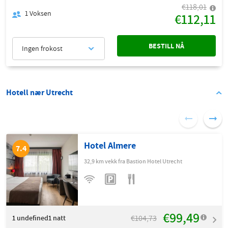
€118,01
1
Voksen
€112,11
BESTILL NÅ
Ingen frokost
Hotell nær Utrecht
Hotel Almere
7.4
32,9 km vekk fra Bastion Hotel Utrecht
€99,49
€104,73
1
undefined1 natt