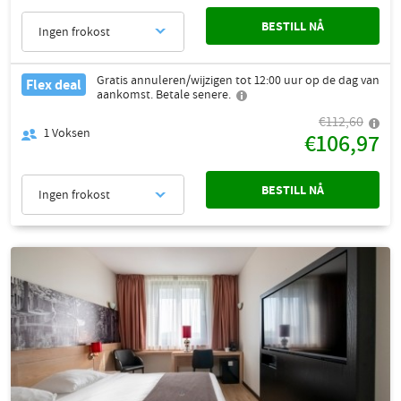
BESTILL NÅ
Ingen frokost
Gratis annuleren/wijzigen tot 12:00 uur op de dag van
Flex deal
aankomst. Betale senere.
€112,60
1
Voksen
€106,97
BESTILL NÅ
Ingen frokost