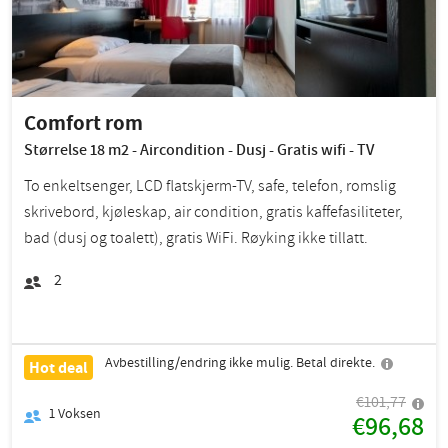
Comfort rom
Størrelse 18 m2 - Aircondition - Dusj - Gratis wifi - TV
To enkeltsenger, LCD flatskjerm-TV, safe, telefon, romslig
skrivebord, kjøleskap, air condition, gratis kaffefasiliteter,
bad (dusj og toalett), gratis WiFi. Røyking ikke tillatt.
2
Avbestilling/endring ikke mulig. Betal direkte.
Hot deal
€101,77
1
Voksen
€96,68