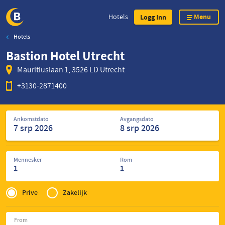
Menu
Hotels
Logg Inn
Hotels
Skip
Bastion Hotel Utrecht
to
main
Mauritiuslaan 1, 3526 LD Utrecht
content
+3130-2871400
Søk
Ankomstdato
Avgangsdato
etter
hoteller
Mennesker
Rom
1
1
Privé
of
Prive
Zakelijk
Zakelijk
From