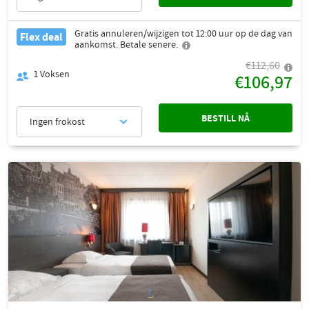
Gratis annuleren/wijzigen tot 12:00 uur op de dag van
Flex deal
aankomst. Betale senere.
€112,60
1
Voksen
€106,97
BESTILL NÅ
Ingen frokost