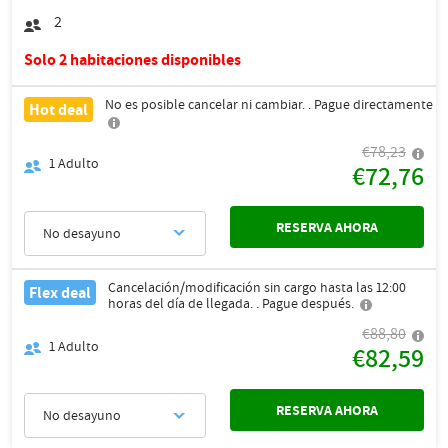
2
Solo 2 habitaciones disponibles
No es posible cancelar ni cambiar. . Pague directamente
Hot deal
€78,23
1
Adulto
€72,76
RESERVA AHORA
No desayuno
Cancelación/modificación sin cargo hasta las 12:00
Flex deal
horas del día de llegada. . Pague después.
€88,80
1
Adulto
€82,59
RESERVA AHORA
No desayuno