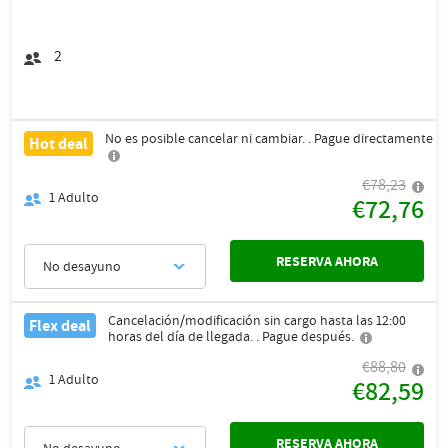
2
No es posible cancelar ni cambiar. . Pague directamente
Hot deal
€78,23
1
Adulto
€72,76
RESERVA AHORA
No desayuno
Cancelación/modificación sin cargo hasta las 12:00
Flex deal
horas del día de llegada. . Pague después.
€88,80
1
Adulto
€82,59
RESERVA AHORA