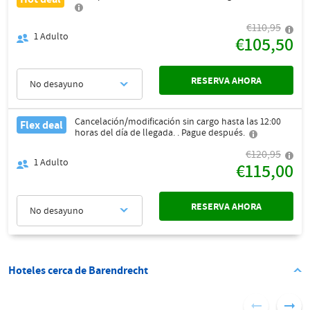
€110,95
1
Adulto
€105,50
RESERVA AHORA
No desayuno
Cancelación/modificación sin cargo hasta las 12:00
Flex deal
horas del día de llegada. . Pague después.
€120,95
1
Adulto
€115,00
RESERVA AHORA
No desayuno
Hoteles cerca de Barendrecht