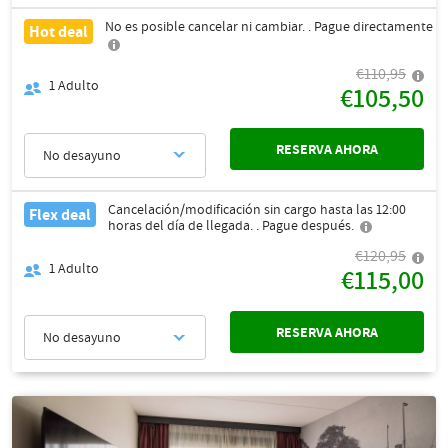
No es posible cancelar ni cambiar. . Pague directamente
Hot deal
€110,95
1
Adulto
€105,50
RESERVA AHORA
No desayuno
Cancelación/modificación sin cargo hasta las 12:00
Flex deal
horas del día de llegada. . Pague después.
€120,95
1
Adulto
€115,00
RESERVA AHORA
No desayuno