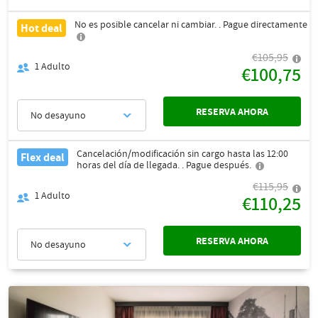
No es posible cancelar ni cambiar. . Pague directamente
Hot deal
€105,95
1
Adulto
€100,75
RESERVA AHORA
No desayuno
Cancelación/modificación sin cargo hasta las 12:00
Flex deal
horas del día de llegada. . Pague después.
€115,95
1
Adulto
€110,25
RESERVA AHORA
No desayuno