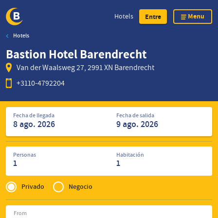
Menu
Hotels
Entre
Hotels
Skip
Bastion Hotel Barendrecht
to
main
Van der Waalsweg 27, 2991 XN Barendrecht
content
+3110-4792204
Encuentre
Fecha de llegada
Fecha de salida
de
hoteles
Personas
Habitación
1
1
Privé
of
Privado
Negocio
Zakelijk
From