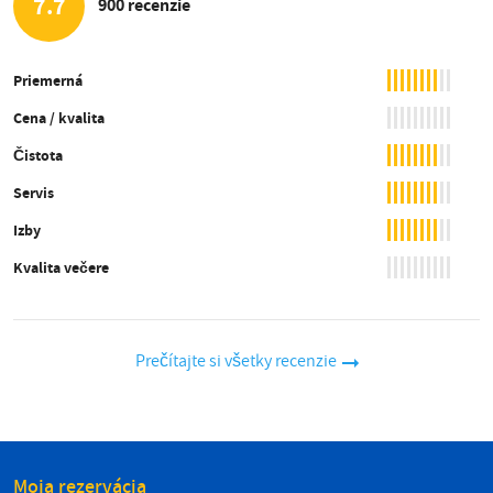
7.7
900 recenzie
Priemerná
Cena / kvalita
Čistota
Servis
Izby
Kvalita večere
Prečítajte si všetky recenzie
Moja rezervácia