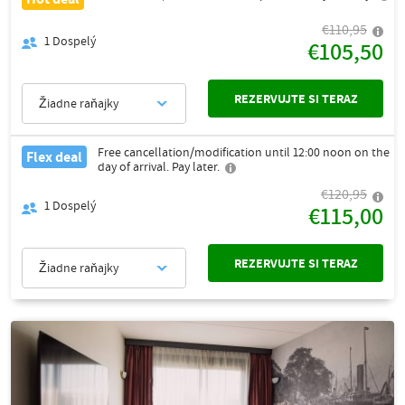
€110,95
1
Dospelý
€105,50
REZERVUJTE SI TERAZ
Žiadne raňajky
Free cancellation/modification until 12:00 noon on the
Flex deal
day of arrival. Pay later.
€120,95
1
Dospelý
€115,00
REZERVUJTE SI TERAZ
Žiadne raňajky