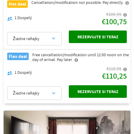
Cancellation/modification not possible. Pay directly.
Hot deal
€105,95
1
Dospelý
€100,75
REZERVUJTE SI TERAZ
Žiadne raňajky
Free cancellation/modification until 12:00 noon on the
Flex deal
day of arrival. Pay later.
€115,95
1
Dospelý
€110,25
REZERVUJTE SI TERAZ
Žiadne raňajky