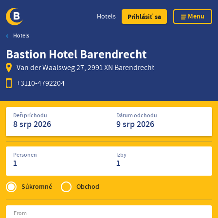
Menu
Hotels
Prihlásiť sa
Hotels
Skip
Bastion Hotel Barendrecht
to
main
Van der Waalsweg 27, 2991 XN Barendrecht
content
+3110-4792204
Vyhľadajte
Deň príchodu
Dátum odchodu
hotely
Personen
Izby
1
1
Privé
of
Súkromné
Obchod
Zakelijk
From