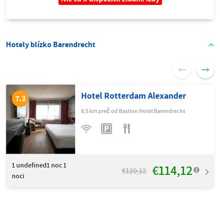
Hotely blízko Barendrecht
Hotel Rotterdam Alexander
7.3
8,5 km preč od Bastion Hotel Barendrecht
1
undefined1 noc 1
€114,12
€120,12
noci