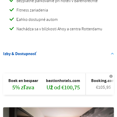
Bezplatné parkovanie pri hoteli v Barendrechte
Fitness zariadenia
Ľahko dostupné autom
Nachádza sa v blízkosti Ahoy a centra Rotterdamu
Izby & Dostupnosť
Boek en bespaar
bastionhotels.com
Booking.com
5% zľava
Už od €100,75
€105,95