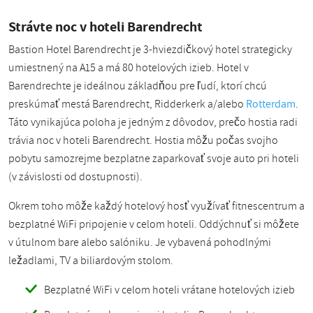
Strávte noc v hoteli Barendrecht
Bastion Hotel Barendrecht je 3-hviezdičkový hotel strategicky
umiestnený na A15 a má 80 hotelových izieb. Hotel v
Barendrechte je ideálnou základňou pre ľudí, ktorí chcú
preskúmať mestá Barendrecht, Ridderkerk a/alebo
Rotterdam
.
Táto vynikajúca poloha je jedným z dôvodov, prečo hostia radi
trávia noc v hoteli Barendrecht. Hostia môžu počas svojho
pobytu samozrejme bezplatne zaparkovať svoje auto pri hoteli
(v závislosti od dostupnosti).
Okrem toho môže každý hotelový hosť využívať fitnescentrum a
bezplatné WiFi pripojenie v celom hoteli. Oddýchnuť si môžete
v útulnom bare alebo salóniku. Je vybavená pohodlnými
ležadlami, TV a biliardovým stolom.
Bezplatné WiFi v celom hoteli vrátane hotelových izieb