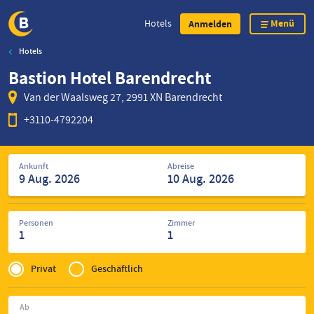
Menü
Hotels
Anmelden
Hotels
Direkt
Bastion Hotel Barendrecht
zum
Inhalt
Van der Waalsweg 27, 2991 XN Barendrecht
+3110-4792204
Suche
Ankunft
Abreise
nach
Hotels
Personen
Zimmer
1
1
Privé
of
Privat
Geschäftlich
Zakelijk
Ab