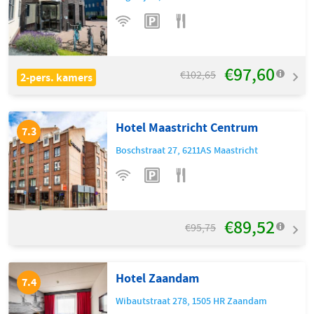
€97,60
€102,65
2-pers. kamers
Hotel Maastricht Centrum
7.3
Boschstraat 27
,
6211AS
Maastricht
€89,52
€95,75
Hotel Zaandam
7.4
Wibautstraat 278
,
1505 HR
Zaandam