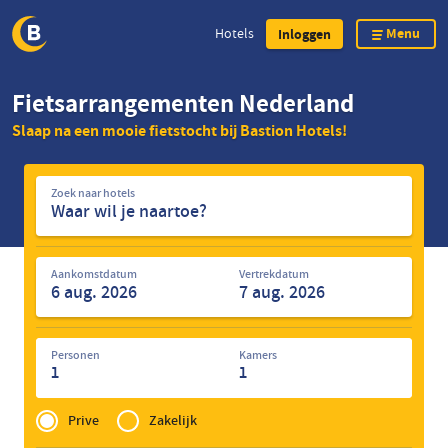
Menu
Hotels
Inloggen
Overslaan
Fietsarrangementen Nederland
en
Slaap na een mooie fietstocht bij Bastion Hotels!
naar
de
Zoek
inhoud
Zoek naar hotels
naar
gaan
hotels
Aankomstdatum
Vertrekdatum
Personen
Kamers
1
1
Privé
of
Prive
Zakelijk
Zakelijk