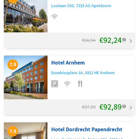
Loolaan 556
,
7315 AG
Apeldoorn
€92,24
€96,94
Hotel Arnhem
7.9
Eusebiusplein 1A
,
6811 HE
Arnhem
€92,89
€97,59
Hotel Dordrecht Papendrecht
7.8