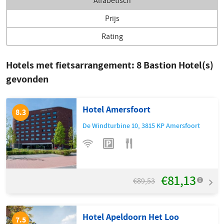
Alfabetisch
Prijs
Rating
Hotels met fietsarrangement:
8
Bastion Hotel(s)
gevonden
Hotel Amersfoort
8.3
De Windturbine 10
,
3815 KP
Amersfoort
€81,13
€89,53
Hotel Apeldoorn Het Loo
7.5