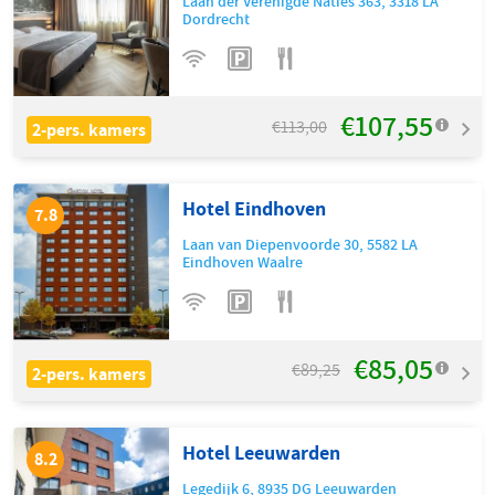
Laan der Verenigde Naties 363
,
3318 LA
Dordrecht
€107,55
€113,00
2-pers. kamers
Hotel Eindhoven
7.8
Laan van Diepenvoorde 30
,
5582 LA
Eindhoven Waalre
€85,05
€89,25
2-pers. kamers
Hotel Leeuwarden
8.2
Legedijk 6
,
8935 DG
Leeuwarden