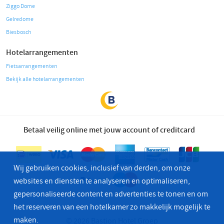
Ziggo Dome
Gelredome
Biesbosch
Hotelarrangementen
Fietsarrangementen
Bekijk alle hotelarrangementen
Betaal veilig online met jouw account of creditcard
Wij gebruiken cookies, inclusief van derden, om onze
websites en diensten te analyseren en optimaliseren,
gepersonaliseerde content en advertenties te tonen en om
het reserveren van een hotelkamer zo makkelijk mogelijk te
maken.
© 2026 Bastion Hotel Groep