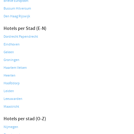
Brielle Europoort
Bussum Hilversum
Den Haag Rijswijk
Hotels per Stad (E-N)
Dordrecht Papendrecht
Eindhoven
Geleen
Groningen
Haarlem Velsen
Heerlen
Hoofddorp
Leiden
Leeuwarden
Maastricht
Hotels per stad (O-Z)
Nijmegen