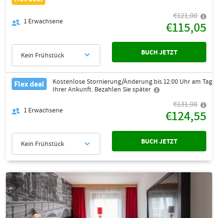
€121,00
1
Erwachsene
€115,05
BUCH JETZT
Kein Frühstück
Kostenlose Stornierung/Änderung bis 12:00 Uhr am Tag
Flex deal
Ihrer Ankunft. Bezahlen Sie später
€131,00
1
Erwachsene
€124,55
BUCH JETZT
Kein Frühstück