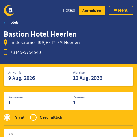
Menü
Hotels
Anmelden
Hotels
Direkt
Bastion Hotel Heerlen
zum
Inhalt
In de Cramer 199, 6412 PM Heerlen
+3145-5754540
Suche
Ankunft
Abreise
nach
Hotels
Personen
Zimmer
1
1
Privé
of
Privat
Geschäftlich
Zakelijk
Ab