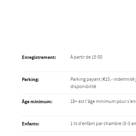
À partir de 15:00
Enregistrement:
Parking payant (€15,- indemnité 
Parking:
disponibilité
18+ est l'âge minimum pour s'enr
Âge minimum:
1 lit d'enfant par chambre (0-3 a
Enfants: