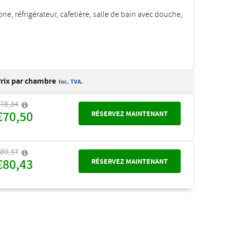
one, réfrigérateur, cafetière, salle de bain avec douche,
rix par chambre
Inc. TVA.
78,34
€70,50
RÉSERVEZ MAINTENANT
89,37
€80,43
RÉSERVEZ MAINTENANT