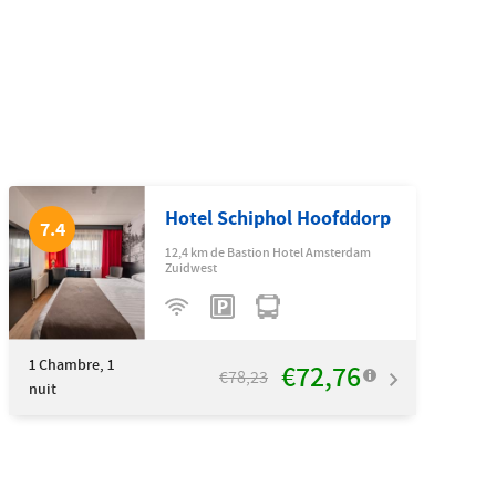
Hotel Schiphol Hoofddorp
7.4
12,4 km de Bastion Hotel Amsterdam
Zuidwest
1
Chambre, 1
€72,76
€78,23
nuit