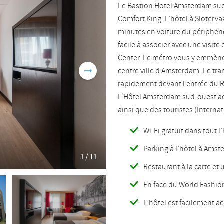
Le Bastion Hotel Amsterdam sud
Romanian
Turkish
Comfort King. L’hôtel à Slotervaa
minutes en voiture du périphéri
facile à associer avec une visit
Center. Le métro vous y emmène
centre ville d’Amsterdam. Le t
rapidement devant l’entrée du 
L'Hôtel Amsterdam sud-ouest acc
ainsi que des touristes (Interna
Wi-Fi gratuit dans tout 
Parking à l’hôtel à Amst
1 / 11
Restaurant à la carte et
En face du World Fashio
L’hôtel est facilement a