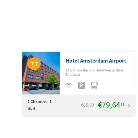
Hotel Amsterdam Airport
7.7
11,1 km de Bastion Hotel Amsterdam
Zuidwest
1
Chambre, 1
€79,64
€85,63
nuit