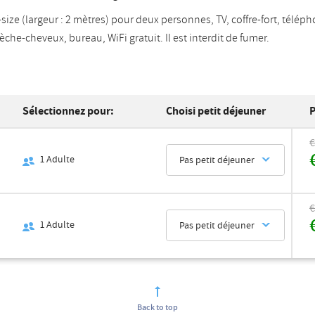
-size (largeur : 2 mètres) pour deux personnes, TV, coffre-fort, téléph
sèche-cheveux, bureau, WiFi gratuit. Il est interdit de fumer.
Sélectionnez pour:
Choisi petit déjeuner
P
€
1
Adulte
Pas petit déjeuner
€
1
Adulte
Pas petit déjeuner
Back to top