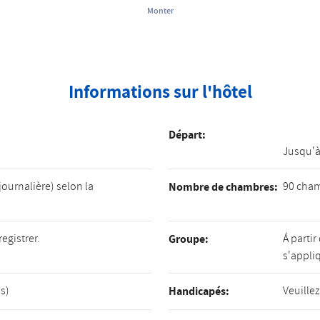
Monter
Informations sur l'hôtel
Départ:
Jusqu'à
journalière) selon la
90 cham
Nombre de chambres:
egistrer.
Á parti
Groupe:
s'appli
ns)
Veuillez
Handicapés: