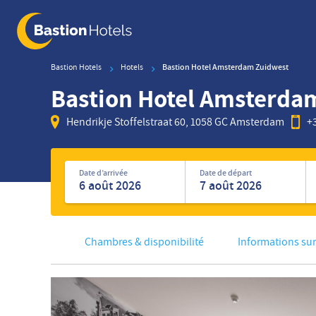
Skip
to
main
content
Bastion Hotels
Hotels
Bastion Hotel Amsterdam Zuidwest
Bastion Hotel Amsterda
Hendrikje Stoffelstraat 60, 1058 GC Amsterdam
+
Rechercher
des
Date d’arrivée
Date de départ
hôtels
Chambres & disponibilité
Informations sur 