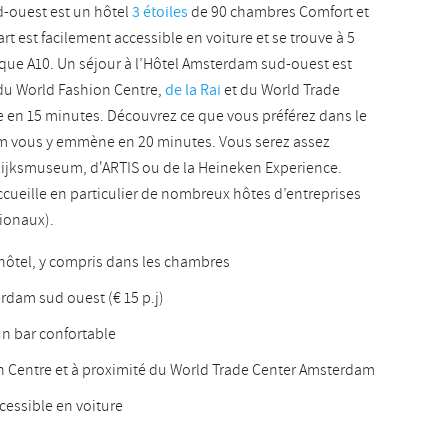
-ouest est un hôtel
3 étoiles
de 90 chambres Comfort et
Slovak
rt est facilement accessible en voiture et se trouve à 5
que A10. Un séjour à l’Hôtel Amsterdam sud-ouest est
e du World Fashion Centre,
de la Rai
et du World Trade
 en 15 minutes. Découvrez ce que vous préférez dans le
ram vous y emmène en 20 minutes. Vous serez assez
Rijksmuseum, d'ARTIS ou de la Heineken Experience.
ueille en particulier de nombreux hôtes d’entreprises
tionaux).
l’hôtel, y compris dans les chambres
erdam sud ouest (€ 15 p.j)
 un bar confortable
n Centre et à proximité du World Trade Center Amsterdam
ccessible en voiture