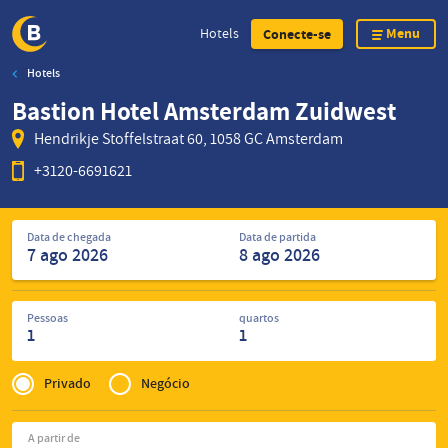
Menu
Hotels
Conecte-se
Hotels
Skip
Bastion Hotel Amsterdam Zuidwest
to
main
Hendrikje Stoffelstraat 60, 1058 GC Amsterdam
content
+3120-6691621
Pesquisar
Data de chegada
Data de partida
hotéis
Pessoas
quartos
1
1
Privé
of
Privado
Negócio
Zakelijk
A partir de