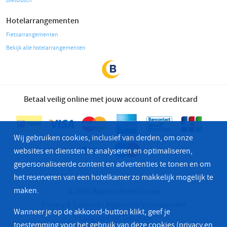
Biesbosch
Hotelarrangementen
Fietsarrangementen
Bekijk alle hotelarrangementen
Betaal veilig online met jouw account of creditcard
Wij gebruiken cookies, inclusief van derden, om onze
websites en diensten te analyseren en optimaliseren,
gepersonaliseerde content en advertenties te tonen en om
het reserveren van een hotelkamer zo makkelijk mogelijk te
maken.
© 2026 Bastion Hotel Groep
Privacy & Cookies
Algemene Voorwaarden
Wanneer je op de akkoord-button klikt, geef je
Laagste Prijs Garantie
toestemming voor het gebruik van deze cookies
(privacy en