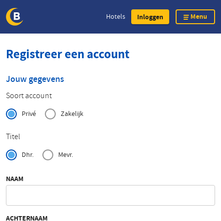
Menu
Hotels
Inloggen
Overslaan
Registreer een account
en
naar
de
Jouw gegevens
inhoud
Soort account
gaan
Privé
Zakelijk
Titel
Dhr.
Mevr.
NAAM
ACHTERNAAM