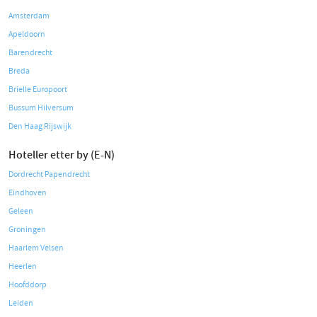
Amsterdam
Apeldoorn
Barendrecht
Breda
Brielle Europoort
Bussum Hilversum
Den Haag Rijswijk
Hoteller etter by (E-N)
Dordrecht Papendrecht
Eindhoven
Geleen
Groningen
Haarlem Velsen
Heerlen
Hoofddorp
Leiden