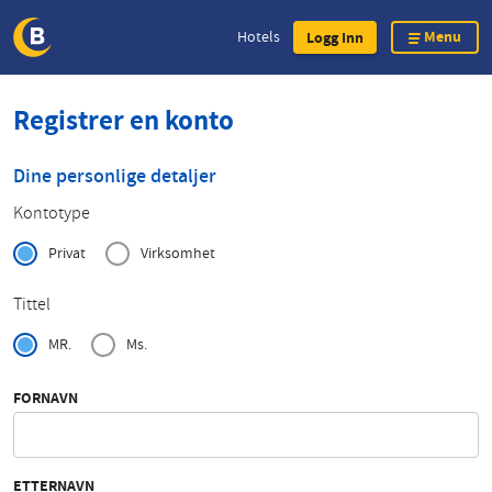
Menu
Hotels
Logg Inn
Skip
Registrer en konto
to
main
content
Dine personlige detaljer
Kontotype
Privat
Virksomhet
Tittel
MR.
Ms.
FORNAVN
ETTERNAVN