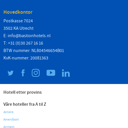
Hovedkontor
Postkasse 7024
3502 KA Utrecht
E:
info@bastionhotels.nl
T: +31 (0)30 267 16 16
BTW nummer: NL804546654B01
KvK-nummer: 20081363
Hotell etter provins
Våre hoteller fra A til Z
Almere
Amersfoort
Arnhem