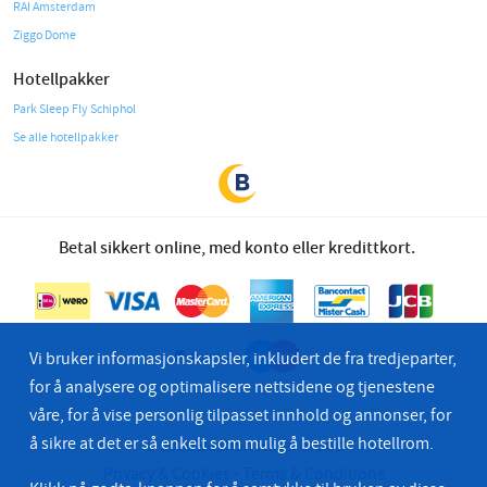
RAI Amsterdam
Ziggo Dome
Hotellpakker
Park Sleep Fly Schiphol
Se alle hotellpakker
Betal sikkert online, med konto eller kredittkort.
Vi bruker informasjonskapsler, inkludert de fra tredjeparter,
for å analysere og optimalisere nettsidene og tjenestene
våre, for å vise personlig tilpasset innhold og annonser, for
å sikre at det er så enkelt som mulig å bestille hotellrom.
© 2026 Bastion Hotel Group
Privacy & Cookies
Terms & Conditions