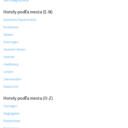
Den Haag Rijswijk
Hotely podľa mesta (E-N)
Dordrecht Papendrecht
Eindhoven
Geleen
Groningen
Haarlem Velsen
Heerlen
Hoofddorp
Leiden
Leeuwarden
Maastricht
Hotely podľa mesta (O-Z)
Nijmegen
Oegstgeest
Roosendaal