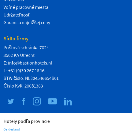
Voľné pracovné miesta
Udržateľnosť
Garancia najnižšej ceny
Sídlo firmy
Poštová schránka 7024
3502 KA Utrecht
E:
info@bastionhotels.nl
T: +31 (0)30 267 16 16
BTW číslo: NL804546654B01
Číslo KvK: 20081363
Hotely podľa provincie
Gelderland