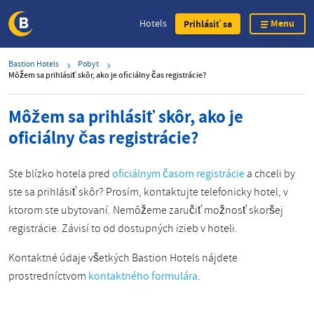
Menu
Hotels
Prihlásiť sa
Skip
Bastion Hotels
Pobyt
to
Môžem sa prihlásiť skôr, ako je oficiálny čas registrácie?
main
content
Môžem sa prihlásiť skôr, ako je
oficiálny čas registrácie?
Ste blízko hotela pred
oficiálnym časom registrácie
a chceli by
ste sa prihlásiť skôr? Prosím, kontaktujte telefonicky hotel, v
ktorom ste ubytovaní. Nemôžeme zaručiť možnosť skoršej
registrácie. Závisí to od dostupných izieb v hoteli.
Kontaktné údaje všetkých Bastion Hotels nájdete
prostredníctvom
kontaktného formulára
.