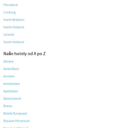
Flevoland
Limburg
North-Brabant
North-Holland
Utrecht
South-Holland
Naše hotely od A po Z
Almere
Amersfoort
Arnhem
Amsterdam
Apeldoorn
Barendrecht
Breda
Brielle Europoort
Bussum Hilversum